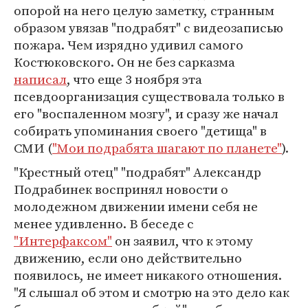
опорой на него целую заметку, странным
образом увязав "подрабят" с видеозаписью
пожара. Чем изрядно удивил самого
Костюковского. Он не без сарказма
написал
, что еще 3 ноября эта
псевдоорганизация существовала только в
его "воспаленном мозгу", и сразу же начал
собирать упоминания своего "детища" в
СМИ (
"Мои подрабята шагают по планете"
).
"Крестный отец" "подрабят" Александр
Подрабинек воспринял новости о
молодежном движении имени себя не
менее удивленно. В беседе с
"Интерфаксом"
он заявил, что к этому
движению, если оно действительно
появилось, не имеет никакого отношения.
"Я слышал об этом и смотрю на это дело как