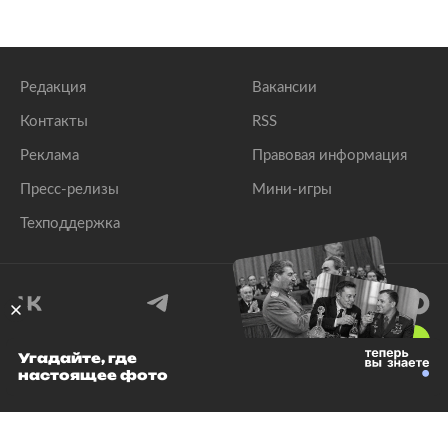
Редакция
Вакансии
Контакты
RSS
Реклама
Правовая информация
Пресс-релизы
Мини-игры
Техподдержка
18
+
Угадайте, где
настоящее фото
© 1999–2026 Все права защищены.
ООО «Лента.Ру»
Лента добра