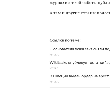
журналистской работы публи
А там и другие страны подос
Ссылки по теме
С основателя WikiLeaks сняли п
lenta.ru
WikiLeaks опубликует остатки "а
lenta.ru
В Швеции выдан ордер на арест 
lenta.ru