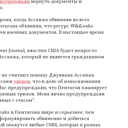
потребовали
вернуть документы и
и.
 время, когда Ассанжа обвиняли во всех
тагона объявили, что ресурс WikiLeaks
чи военных документов. В настоящее время
reet Journal, властям США будет непросто
 Ассанжа, который не является гражданином
БР не считают поимку Джулиана Ассанжа
Ассанж
уверен
, что в деле об изнасиловании
"Нас предупреждали, что Пентагон планирует
рязных трюков. Меня лично предупреждали
ных с сексом".
eaks и Пентагона шире и серьезнее, чем
сформулировать обвинение и добиться
озой окажутся любые СМИ, которые в рамках