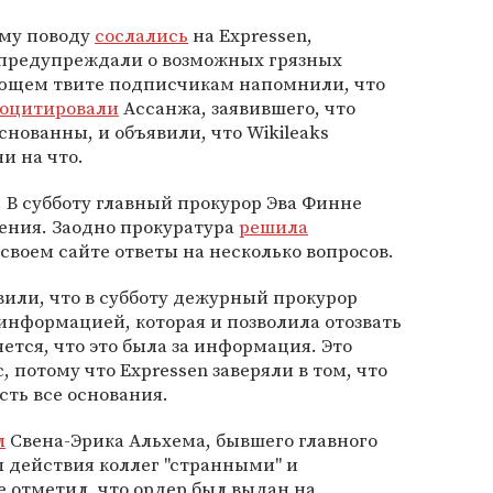
ому поводу
сослались
на Expressen,
 предупреждали о возможных грязных
дующем твите подписчикам напомнили, что
оцитировали
Ассанжа, заявившего, что
снованны, и объявили, что Wikileaks
и на что.
 В субботу главный прокурор Эва Финне
нения. Заодно прокуратура
решила
 своем сайте ответы на несколько вопросов.
или, что в субботу дежурный прокурор
информацией, которая и позволила отозвать
ется, что это была за информация. Это
 потому что Expressen заверяли в том, что
сть все основания.
л
Свена-Эрика Альхема, бывшего главного
 действия коллег "странными" и
 отметил, что ордер был выдан на