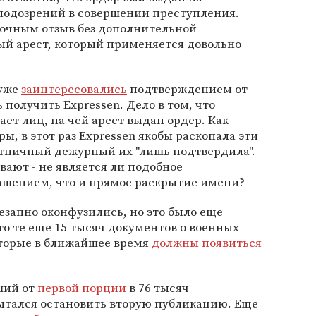
подозрений в совершении преступления.
дочным отзыв без дополнительной
ый арест, который применяется довольно
 уже
заинтересовались
подтверждением от
 получить Expressen. Дело в том, что
ет лиц, на чей арест выдан ордер. Как
ы, в этот раз Expressen якобы раскопала эти
ятничный дежурный их "лишь подтвердила".
ают - не является ли подобное
ашением, что и прямое раскрытие имени?
езапно оконфузились, но это было еще
то те еще 15 тысяч документов о военных
оторые в ближайшее время
должны появиться
ший от
первой порции
в 76 тысяч
ытался остановить вторую публикацию. Еще