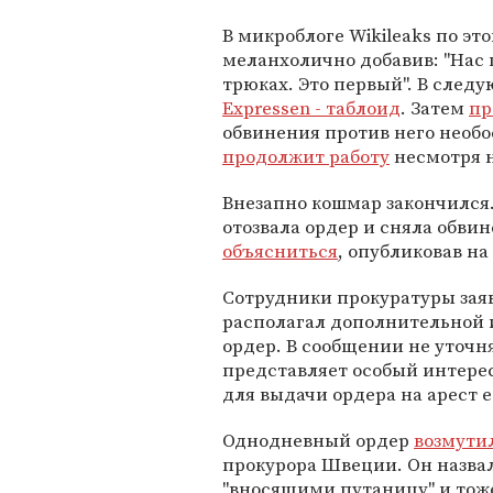
В микроблоге Wikileaks по эт
меланхолично добавив: "Нас
трюках. Это первый". В сле
Expressen - таблоид
. Затем
пр
обвинения против него необо
продолжит работу
несмотря н
Внезапно кошмар закончился.
отозвала ордер и сняла обви
объясниться
, опубликовав на
Сотрудники прокуратуры заяв
располагал дополнительной 
ордер. В сообщении не уточня
представляет особый интерес,
для выдачи ордера на арест е
Однодневный ордер
возмути
прокурора Швеции. Он назвал
"вносящими путаницу" и тоже