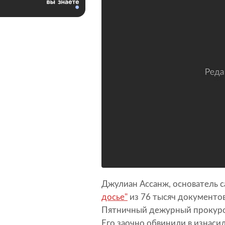
Джулиан Ассанж, основатель с
досье"
из 76 тысяч документов,
Пятничный дежурный прокурор
Его заочно обвинили в изнаси