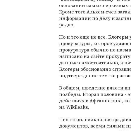
основании самых серьезных 
Кроме того Альхем счел зага
информации по делу и заочн
редко.
Но и это еще не все. Блогеры
прокуратуры, которое удалось
прокуратура обычно не называ
написано на сайте прокуратур
данные самостоятельно, а п
Блогеры обоснованно спрашив
подтверждение тем же разгл
В общем, шведские власти вн
полбеды. Вторая половина - э
действиях в Афганистане, к
на Wikileaks.
Пентагон, сильно пострадав
документов, всеми силами п