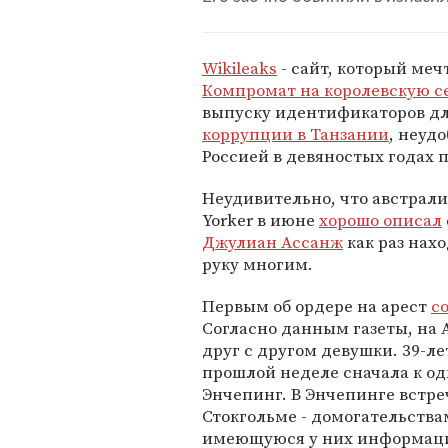
Wikileaks
- сайт, который меч
Компромат на королевскую 
выпуску идентификаторов дл
коррупции в Танзании
, неуд
Россией в девяностых годах п
Неудивительно, что австрали
Yorker в июне
хорошо описал
Джулиан Ассанж
как раз нах
руку многим.
Первым об ордере на арест
с
Согласно данным газеты, на 
друг с другом девушки. 39-л
прошлой неделе сначала к одн
Энчепинг. В Энчепинге встре
Стокгольме - домогательства
имеющуюся у них информац