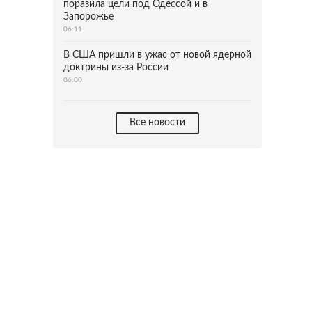
поразила цели под Одессой и в
Запорожье
06:11
В США пришли в ужас от новой ядерной
доктрины из-за России
06:00
Все новости