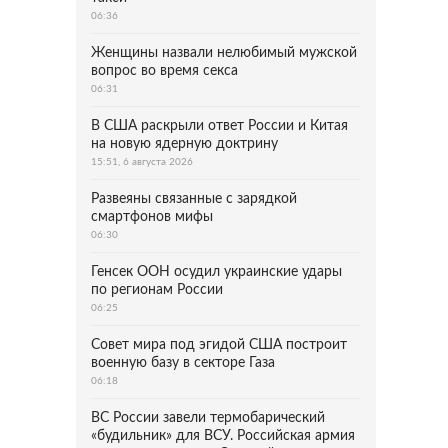
06:36
Женщины назвали нелюбимый мужской
вопрос во время секса
06:31
В США раскрыли ответ России и Китая
на новую ядерную доктрину
15:51, 6 августа 2026
Развеяны связанные с зарядкой
смартфонов мифы
06:30
Генсек ООН осудил украинские удары
по регионам России
06:25
Совет мира под эгидой США построит
военную базу в секторе Газа
06:18
ВС России завели термобарический
«будильник» для ВСУ. Российская армия