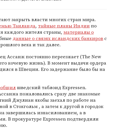
тают закрыть власти многих стран мира.
семью Таиланда
,
тайные планы Индии
по
я каждого жителя страны,
материалы о
обные
данные о связях исландских банкиров
с
рошлого века и так далее.
ец Ассанж постоянно переезжает (The New
его кочевую жизнь). В момент выдачи ордера
одился в Швеции. Его задержание было бы на
ообщил
шведский таблоид Expressen.
Ассанжа пожаловались сразу две знакомые
етний Джулиан якобы заехал по работе на
ой в Стокгольм , а затем к другой в городок
ча завершилась изнасилованием, а в
ми. В прокуратуре Expressen подтвердили
ию.