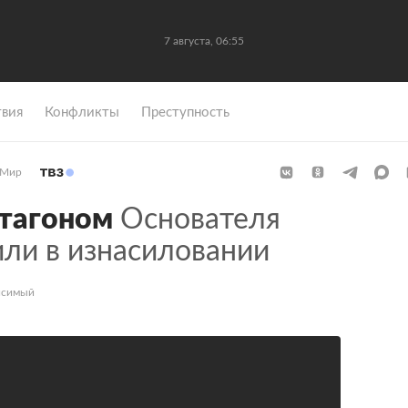
7 августа, 06:55
вия
Конфликты
Преступность
Мир
нтагоном
Основателя
или в изнасиловании
исимый