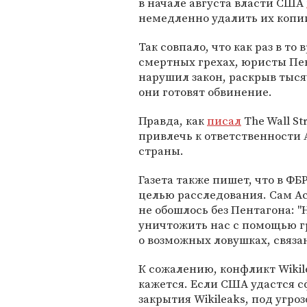
в начале августа власти США
немедленно удалить их копи
Так совпало, что как раз в то
смертных грехах, юристы Пен
нарушил закон, раскрыв тыся
они готовят обвинение.
Правда, как
писал
The Wall St
привлечь к ответственности
страны.
Газета также пишет, что в Ф
целью расследования. Сам 
не обошлось без Пентагона: 
уничтожить нас с помощью г
о возможных ловушках, связан
К сожалению, конфликт Wikil
кажется. Если США удастся 
закрытия Wikileaks, под угр