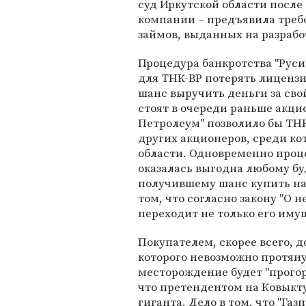
суд Иркутской области после 
компании – предъявила треб
займов, выданных на разрабо
Процедура банкротства "Руси
для ТНК-ВР потерять лицензи
шанс выручить деньги за сво
стоят в очереди раньше акци
Петролеум" позволило бы ТНК
других акционеров, среди ко
области. Одновременно проц
оказалась выгодна любому б
получившему шанс купить на 
том, что согласно закону "О 
переходит не только его имущ
Покупателем, скорее всего, д
которого невозможно протянут
месторождение будет "прогор
что претендентом на Ковыкту
гиганта. Дело в том, что "Га