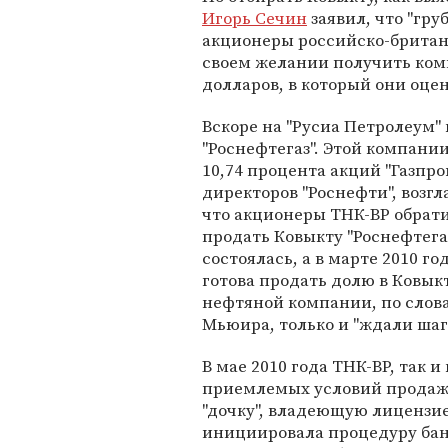
Игорь Сечин
заявил, что "гру
акционеры российско-британ
своем желании получить ком
долларов, в который они оце
Вскоре на "Русиа Петролеум"
"Роснефтегаз". Этой компани
10,74 процента акций "Газпром
директоров "Роснефти", возгл
что акционеры ТНК-ВР обрат
продать Ковыкту "Роснефтегаз
состоялась, а в марте 2010 г
готова продать долю в Ковык
нефтяной компании, по слов
Мьюира, только и "ждали шаг
В мае 2010 года ТНК-ВР, так и
приемлемых условий продаж
"дочку", владеющую лицензие
инициировала процедуру бан