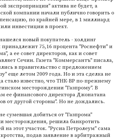
бой экспроприации" актива не будет, а
ской компании начали публично говорить о
пенсацию, по крайней мере, в 1 миллиард
нили инвестиции в проект.
 нашелся новый покупатель - холдинг
и принадлежит 75,16 процента "Роснефти" и
а", а ее совет директоров, как и совет
авляет Сечин. Газета "Коммерсантъ" писала,
ились в правительство с предложением
у" еще летом 2009 года. Но и эта сделка не
ода стало известно, что ТНК-ВР по-прежнему
тинском месторождении "Газпрому". В
ам ее финансового директора Джонатана
ов от другой стороны". Но не дождались.
 не сумевшая добиться от "Газпрома"
и месторождения, решила банкротить
й на этот участок. "Русиа Петролеум" сама
кротства, подав заявление в арбитражный