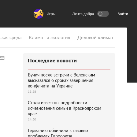
Игры
Лента добра
Войти
ская среда
Климат и экология
Деловой климат
Последние новости
Вучич после встречи с Зеленским
высказался о сроках завершения
конфликта на Украине
13:58
Стали известны подробности
исчезновения семьи в Красноярском
крае
14:50
Германию обвинили в газовых
проблемах Евросоюза