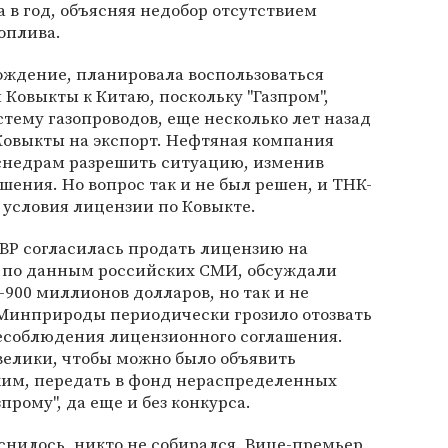
а в год, объясняя недобор отсутствием
оплива.
ождение, планировала воспользоваться
Ковыкты к Китаю, поскольку "Газпром",
ему газопроводов, еще несколько лет назад
 Ковыкты на экспорт. Нефтяная компания
снедрам разрешить ситуацию, изменив
шения. Но вопрос так и не был решен, и ТНК-
а условия лицензии по Ковыкте.
К-ВР согласилась продать лицензию на
, по данным российских СМИ, обсуждали
–900 миллионов долларов, но так и не
 Минприроды периодически грозило отозвать
несоблюдения лицензионного соглашения.
велики, чтобы можно было объявить
им, передать в фонд нераспределенных
прому", да еще и без конкурса.
яснилось, никто не собирался. Вице-премьер