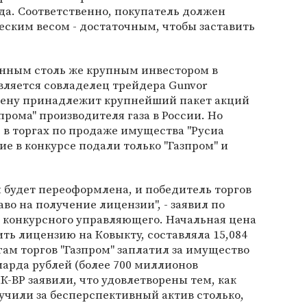
да. Соответственно, покупатель должен
ским весом - достаточным, чтобы заставить
енным столь же крупным инвестором в
вляется совладелец трейдера Gunvor
мену принадлежит крупнейший пакет акций
зпрома" производителя газа в России. Но
ь в торгах по продаже имущества "Русиа
тие в конкурсе подали только "Газпром" и
я будет переоформлена, и победитель торгов
о на получение лицензии", - заявил по
ь конкурсного управляющего. Начальная цена
ть лицензию на Ковыкту, составляла 15,084
гам торгов "Газпром" заплатил за имущество
иарда рублей (более 700 миллионов
К-ВР заявили, что удовлетворены тем, как
учили за бесперспективный актив столько,