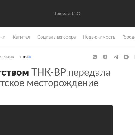
8 августа, 14:55
ки
Капитал
Социальная сфера
Недвижимость
Город
ономика
тством
ТНК-BP передала
нтское месторождение