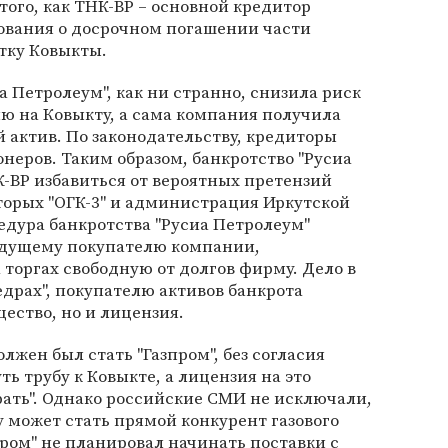
того, как ТНК-ВР – основной кредитор
ования о досрочном погашении части
тку Ковыкты.
а Петролеум", как ни странно, снизила риск
ю на Ковыкту, а сама компания получила
й актив. По законодательству, кредиторы
онеров. Таким образом, банкротство "Русиа
-ВР избавиться от вероятных претензий
торых "ОГК-3" и администрация Иркутской
едура банкротства "Русиа Петролеум"
удущему покупателю компании,
торгах свободную от долгов фирму. Дело в
недрах", покупателю активов банкрота
ество, но и лицензия.
олжен был стать "Газпром", без согласия
ь трубу к Ковыкте, а лицензия на это
ать". Однако российские СМИ не исключали,
 может стать прямой конкурент газового
зпром" не планировал начинать поставки с