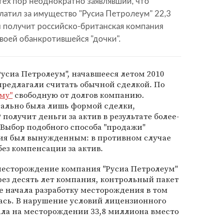
 тех пор неоднократно заявлявший, что
платил за имущество "Русиа Петролеум" 22,3
и получит российско-британская компания
воей обанкротившейся "дочки".
Русиа Петролеум", начавшееся летом 2010
предлагали считать обычной сделкой. По
му"
свободную от долгов компанию.
чально была лишь формой сделки,
получит деньги за актив в результате более-
Выбор подобного способа "продажи"
ия был вынужденным: в противном случае
без компенсации за актив.
есторождение компания "Русиа Петролеум"
ерез десять лет компания, контрольный пакет
не начала разработку месторождения в том
ась. В нарушение условий лицензионного
ла на месторождении 33,8 миллиона вместо