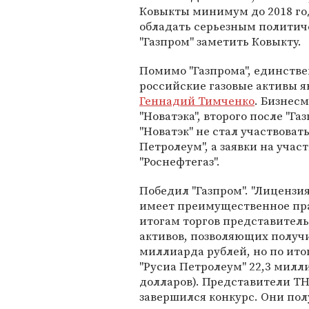
Ковыкты минимум до 2018 го
обладать серьезным политиче
"Газпром" заметить Ковыкту.
Помимо "Газпрома", единств
российские газовые активы я
Геннадий Тимченко
. Бизнес
"Новатэка", второго после "Га
"Новатэк" не стал участвоват
Петролеум", а заявки на учас
"Роснефтегаз".
Победил "Газпром". "Лицензи
имеет преимущественное прав
итогам торгов представител
активов, позволяющих получи
миллиарда рублей, но по ито
"Русиа Петролеум" 22,3 милл
долларов). Представители ТН
завершился конкурс. Они пол