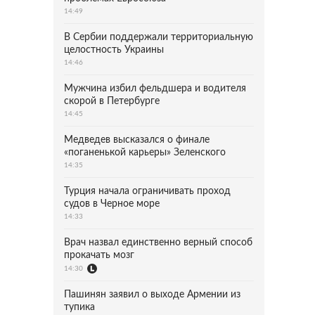
14:49
В Сербии поддержали территориальную
целостность Украины
14:46
Мужчина избил фельдшера и водителя
скорой в Петербурге
14:45
Медведев высказался о финале
«поганенькой карьеры» Зеленского
14:35
Турция начала ограничивать проход
судов в Черное море
14:33
Врач назвал единственно верный способ
прокачать мозг
14:30
Пашинян заявил о выходе Армении из
тупика