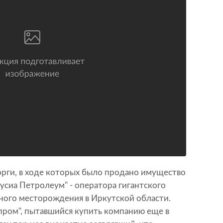
торги, в ходе которых было продано имущество
сиа Петролеум" - оператора гигантского
ного месторождения в Иркутской области.
пром", пытавшийся купить компанию еще в