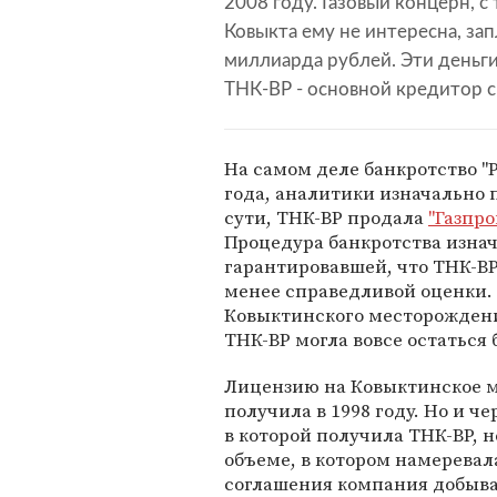
2008 году. Газовый концерн, с
Ковыкта ему не интересна, за
миллиарда рублей. Эти деньг
ТНК-ВР - основной кредитор с
На самом деле банкротство "
года, аналитики изначально 
сути, ТНК-ВР продала
"Газпро
Процедура банкротства изна
гарантировавшей, что ТНК-ВР 
менее справедливой оценки. 
Ковыктинского месторожден
ТНК-ВР могла вовсе остаться 
Лицензию на Ковыктинское м
получила в 1998 году. Но и ч
в которой получила ТНК-ВР, 
объеме, в котором намеревал
соглашения компания добыва