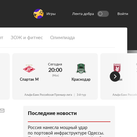
Игры
Лента добра
Войти
рт
ЗОЖ и фитнес
Олимпиада
Сегодня
20:00
(Мск)
Спартак М
Краснодар
Рубин
Альфа-Банк Российская Премьер-лига
|
3-й тур
Альфа-Банк Россий
Последние новости
Россия нанесла мощный удар
по портовой инфраструктуре Одессы.