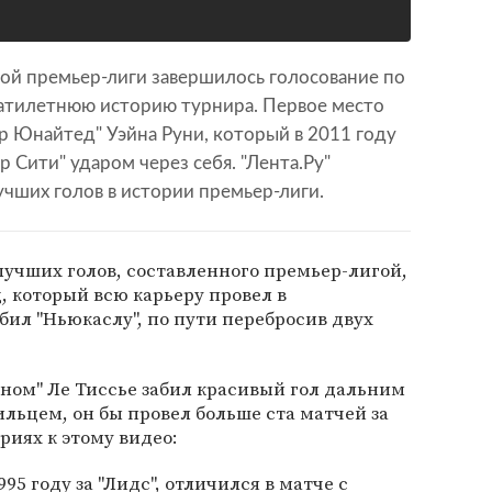
ой премьер-лиги завершилось голосование по
цатилетнюю историю турнира. Первое место
р Юнайтед" Уэйна Руни, который в 2011 году
р Сити" ударом через себя. "Лента.Ру"
чших голов в истории премьер-лиги.
учших голов, составленного премьер-лигой,
, который всю карьеру провел в
забил "Ньюкаслу", по пути перебросив двух
ерном" Ле Тиссье забил красивый гол дальним
ильцем, он бы провел больше ста матчей за
риях к этому видео:
95 году за "Лидс", отличился в матче с