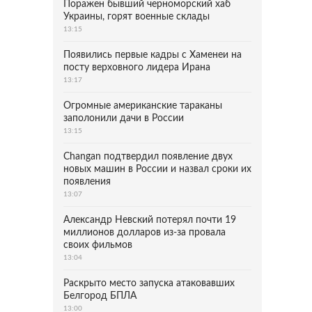
Поражен бывший черноморский хаб
Украины, горят военные склады
13:15
Появились первые кадры с Хаменеи на
посту верховного лидера Ирана
13:17
Огромные американские тараканы
заполонили дачи в России
13:15
Changan подтвердил появление двух
новых машин в России и назвал сроки их
появления
13:07
Александр Невский потерял почти 19
миллионов долларов из-за провала
своих фильмов
13:04
Раскрыто место запуска атаковавших
Белгород БПЛА
13:00