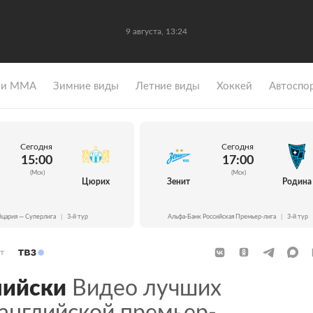
9 августа, 13:24
 и ММА
Зимние виды
Летние виды
Хоккей
Автоспо
Сегодня
Сегодня
15:00
17:00
(Мск)
(Мск)
Цюрих
Зенит
Родина
цария — Суперлига
|
3-й тур
Альфа-Банк Российская Премьер-лига
|
3-й тур
т
лийски
Видео лучших