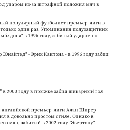
рд ударом из-за штрафной положил мяч в
амый популярный футболист премьер-лиги в
ок только один раз. Упоминания полузащитник
имблдона" в 1996 году, забитый ударом со
Юнайтед" - Эрик Кантона - в 1996 году забил
" в 2000 году в прыжке забил шикарный гол
 английской премьер-лиги Алан Ширер
ил в довольно простом стиле. Однако в
го мяч, забитый в 2002 году "Эвертону".