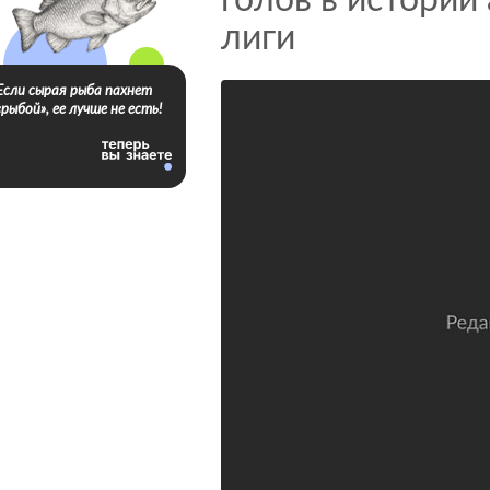
голов в истории
лиги
Если сырая рыба пахнет
«рыбой», ее лучше не есть!