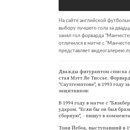
На сайте английской футбольн
выбору лучшего гола за двад
занял гол форварда "Манчесте
отличился в матче с "Манчесте
представляет видеогалерею лу
Дважды фигурантом списка л
стал Мэтт Ле Тиссье. Форвард
"Саутгемптоне", в 1993 году 
защитников:
В 1994 году в матче с "Блэкб
ударом. "Если бы он был браз
сборную", - пишут в коммента
Тони Йебоа, выступавший в 19