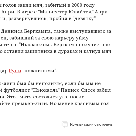
 голов занял мяч, забитый в 2000 году
 Анри. В игре с "Манчестер Юнайтед" Анри
и, развернувшись, пробил в "девятку"
л Денниса Бергкампа, также выступавшего за
ндец, забивший за свою карьеру уйму
 матче с "Ньюкаслом". Бергкамп получил пас
 оставил защитника в дураках и катнул мяч
удар
Руни
"ножницами".
р-лиги был бы неполным, если бы мы не
й футболист "Ньюкасла" Паписс Сиссе забил
ода. Этот матч состоялся уже после
айте премьер-лиги. Но менее красивым гол
Комментарии отключены