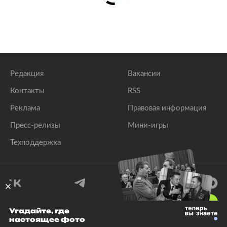
Редакция
Вакансии
Контакты
RSS
Реклама
Правовая информация
Пресс-релизы
Мини-игры
Техподдержка
18
+
Угадайте, где
настоящее фото
© 1999–2026 Все права защищены.
ООО «Лента.Ру»