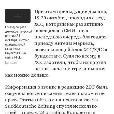
При этом предыдущие два дня,
19-20 октября, проходил съезд
ХСС, который как раз активно
Съезд социал-
освещался в СМИ - не в
демократической
последнюю очередь благодаря
партии 21
октября. Фото с
приезду Ангелы Меркель,
официальной
возглавляющей блок ХСС/ХДС в
страницы
BayernSPD на
бундестаге. Судя по всему, в
сайте Flickr
ХСС захотели, чтобы их партия
Lenta.ru
оставалась в центре внимания
как можно дольше.
Информация о звонке в редакцию ZDF была
озвучена вовсе не самим телеканалом и не
сразу. Статью об этом напечатала газета
Sueddeutsche Zeitung спустя несколько
дней - в среду, 24 октября. Конкретных