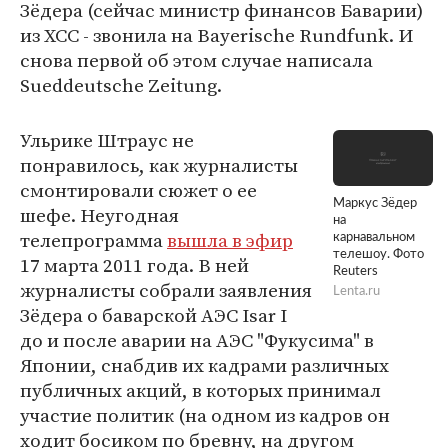
Зёдера (сейчас министр финансов Баварии)
из ХСС - звонила на Bayerische Rundfunk. И
снова первой об этом случае написала
Sueddeutsche Zeitung.
Ульрике Штраус не
понравилось, как журналисты
смонтировали сюжет о ее
Маркус Зёдер
шефе. Неугодная
на
телепрограмма
вышла в эфир
карнавальном
телешоу. Фото
17 марта 2011 года. В ней
Reuters
журналисты собрали заявления
Lenta.ru
Зёдера о баварской АЭС Isar I
до и после аварии на АЭС "Фукусима" в
Японии, снабдив их кадрами различных
публичных акций, в которых принимал
участие политик (на одном из кадров он
ходит босиком по бревну, на другом