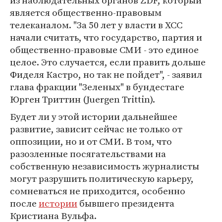
из наблюдательных органов ZDF, который
является общественно-правовым
телеканалом. "За 50 лет у власти в ХСС
начали считать, что государство, партия и
общественно-правовые СМИ - это единое
целое. Это случается, если править дольше
Фиделя Кастро, но так не пойдет", - заявил
глава фракции "Зеленых" в бундестаге
Юрген Триттин (Juergen Trittin).
Будет ли у этой истории дальнейшее
развитие, зависит сейчас не только от
оппозиции, но и от СМИ. В том, что
разозленные посягательствами на
собственную независимость журналисты
могут разрушить политическую карьеру,
сомневаться не приходится, особенно
после
истории
бывшего президента
Кристиана Вульфа.