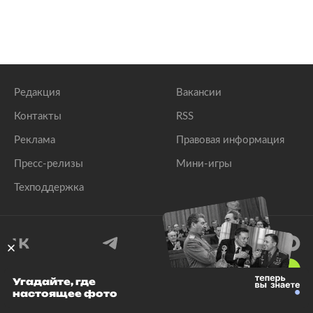
Редакция
Вакансии
Контакты
RSS
Реклама
Правовая информация
Пресс-релизы
Мини-игры
Техподдержка
18
+
Угадайте, где
настоящее фото
© 1999–2026 Все права защищены.
ООО «Лента.Ру»