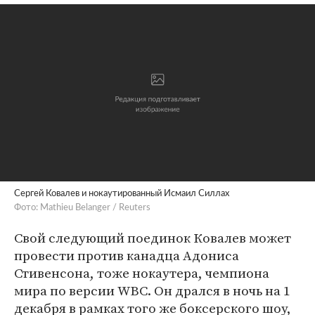
Сергей Ковалев и нокаутированный Исмаил Силлах
Фото: Mathieu Belanger / Reuters
Свой следующий поединок Ковалев может
провести против канадца Адониса
Стивенсона, тоже нокаутера, чемпиона
мира по версии WBC. Он дрался в ночь на 1
декабря в рамках того же боксерского шоу,