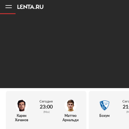
11
A
Сегодня
Сег
23:00
21
(Мск)
(М
Карен
Маттео
Бохум
Хачанов
Арнальди