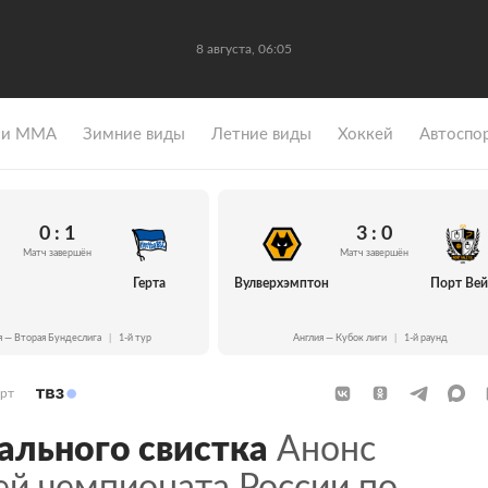
8 августа, 06:05
 и ММА
Зимние виды
Летние виды
Хоккей
Автоспо
0 : 1
3 : 0
Матч завершён
Матч завершён
Герта
Вулверхэмптон
Порт Ве
я — Вторая Бундеслига
|
1-й тур
Англия — Кубок лиги
|
1-й раунд
рт
ального свистка
Анонс