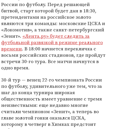
России по футболу. Перед решающей
битвой, старт которой будет дан в 18:30,
претендентами на российское золото
являются три команды: московские ЦСКА и
«Локомотив», а также санкт-петербургский
«Зенит».
«Лента.ру» будет следить за
футбольной развязкой в режиме реального
времени
. В 18:00 начнется перекличка с
восьми российских стадионов, где пройдут
встречи 30-го тура. Все матчи начнутся в
одно время.
30-й тур — венец 22-го чемпионата России
по футболу, удивительного уже тем, что за
шаг до конца турнира широкая
общественность имеет уравнение с тремя
неизвестными: еще недавно многие
считали чемпионом «Зенит», а теперь во
главе золотой гонки оказался ЦСКА,
которому в четверг в Химках предстоит