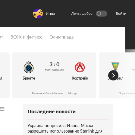
Игры
Лента добра
Войти
рт
ЗОЖ и фитнес
Олимпиада
3 : 0
Матч завершён
Ма
йл
Брюгге
Кортрейк
Эшторил
Бельгия — Лига Жюпиле
|
1-й тур
Португалия 
Последние новости
Украина попросила Илона Маска
разрешить использование Starlink для