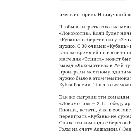
имя в историю. Наилучший ша
Чтобы выиграть золотые мед
«Локомотив». Если будет нич
«Кубань» отберет очки у «Зен
нужно. С 38 очками «Кубань» 
в то же время ей не грозит п
матч для «Зенита» может быт
выезд «Локомотива» в 29-й ту
проиграли местному одноиме
нужно было в этом чемпионат
Кубка России. Так что возмо
Как же сыграли эти команды 
«Локомотив» — 2:1. Победу 
Японца, кстати, уже в состав
переиграть «Кубань» не суме
Спалетти команда с берегов 
Голы на счету Аршавина («Зени