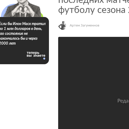
последних матч
футболу сезона
Если бы Илон Маск тратил
Артем Загуменнов
по 1 млн долларов в день,
его состояние не
закончилось бы и через
2000 лет