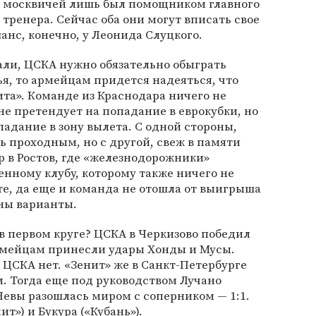
москвичей лишь был помощником главного
тренера. Сейчас оба они могут вписать свое
нс, конечно, у Леонида Слуцкого.
али, ЦСКА нужно обязательно обыграть
ья, то армейцам придется надеяться, что
ита». Команде из Краснодара ничего не
не претендует на попадание в еврокубки, но
опадание в зону вылета. С одной стороны,
ь проходным, но с другой, свеж в памяти
р в Ростов, где «железнодорожники»
нному клубу, которому также ничего не
е, да еще и команда не отошла от выигрыша
жны варианты.
в первом круге? ЦСКА в Черкизово победил
армейцам принесли удары Хонды и Мусы.
е ЦСКА нет. «Зенит» же в Санкт-Петербурге
л. Тогда еще под руководством Лучано
Невы разошлась миром с соперником — 1:1.
т») и Букура («Кубань»).