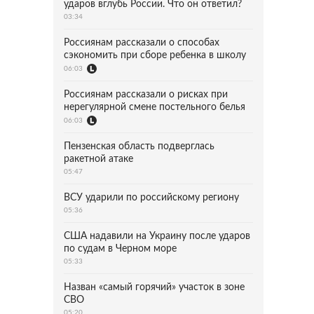
ударов вглубь России. Что он ответил?
03:34
Россиянам рассказали о способах
сэкономить при сборе ребенка в школу
06:03
Россиянам рассказали о рисках при
нерегулярной смене постельного белья
06:03
Пензенская область подверглась
ракетной атаке
05:47
ВСУ ударили по российскому региону
05:36
США надавили на Украину после ударов
по судам в Черном море
05:33
Назван «самый горячий» участок в зоне
СВО
05:20