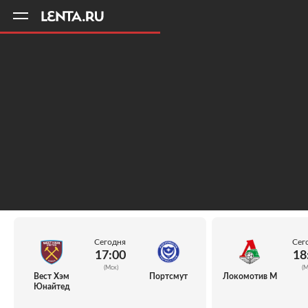
11
A
Сегодня
Сег
17:00
18
(Мск)
(М
Вест Хэм
Портсмут
Локомотив М
Юнайтед