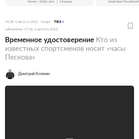
Англия — Кубок лиги
|
1-й раунд
Альфа-Банк Российская 
14:28, 6 августа 2015
Спорт
(обновлено: 17:16, 6 августа 2015)
Временное удостоверение
Кто из
известных спортсменов носит «часы
Пескова»
Дмитрий Клипин