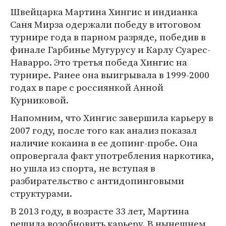
Швейцарка Мартина Хингис и индианка
Саня Мирза одержали победу в итоговом
турнире года в парном разряде, победив в
финале Гарбинье Мугурусу и Карлу Суарес-
Наварро. Это третья победа Хингис на
турнире. Ранее она выигрывала в 1999-2000
годах в паре с россиянкой Анной
Курниковой.
Напомним, что Хингис завершила карьеру в
2007 году, после того как анализ показал
наличие кокаина в ее допинг-пробе. Она
опровергала факт употребления наркотика,
но ушла из спорта, не вступая в
разбирательство с антидопинговыми
структурами.
В 2013 году, в возрасте 33 лет, Мартина
решила возобновить карьеру. В нынешнем