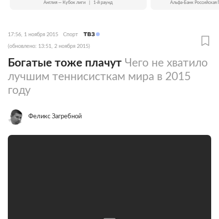
Англия — Кубок лиги
|
1-й раунд
Альфа-Банк Российская 
17:56, 1 ноября 2015
Спорт
(обновлено: 13:51, 2 ноября 2015)
Богатые тоже плачут
Чего не хватило
лучшим теннисисткам мира в 2015
году
Феликс Загребной