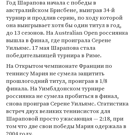
Год Шарапова начала с победы в
австралийском Брисбене, выиграв 34-й
турнир и продлив серию, по ходу которой
она выигрывает хотя бы один титул в год,
до 13 сезонов. На Australian Open россиянка
вышла в финал, где проиграла Серене
Уильямс. 17 мая Шарапова стала
победительницей турнира в Риме.
На Открытом чемпионате Франции по
теннису Мария не сумела защитить
прошлогодний титул, проиграв в 1/8
финала. На Уимблдонcком турнире
россиянка не сумела пробиться в финал,
снова проиграв Серене Уильямс. Статистика
встреч двух великих теннисисток для
Шараповой просто ужасающая — 2:18, при
том что две свои победы Мария одержала в
2004 году.