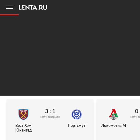
11
A
3 : 1
0 
Матч завершён
Матч з
Вест Хэм
Портсмут
Локомотив М
Юнайтед