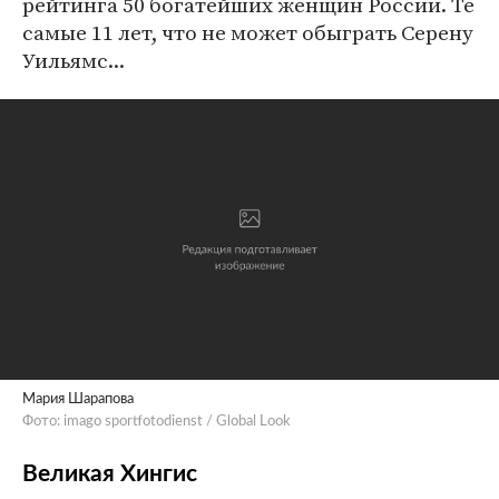
рейтинга 50 богатейших женщин России. Те
самые 11 лет, что не может обыграть Серену
Уильямс...
Мария Шарапова
Фото: imago sportfotodienst / Global Look
Великая Хингис