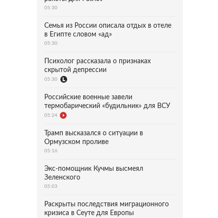
05:30
Семья из России описала отдых в отеле
в Египте словом «ад»
05:30
Психолог рассказала о признаках
скрытой депрессии
05:30
Российские военные завели
термобарический «будильник» для ВСУ
05:24
Трамп высказался о ситуации в
Ормузском проливе
05:16
Экс-помощник Кучмы высмеял
Зеленского
05:03
Раскрыты последствия миграционного
кризиса в Сеуте для Европы