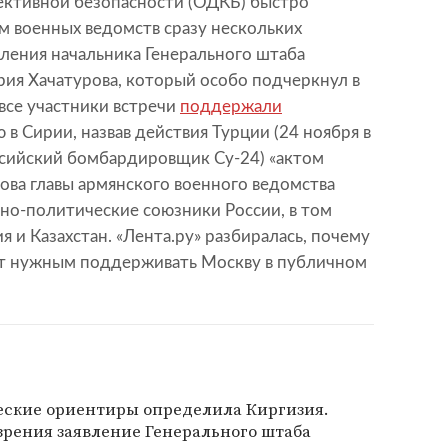
ективной безопасности (ОДКБ) быстро
ем военных ведомств сразу нескольких
явления начальника Генерального штаба
я Хачатурова, который особо подчеркнул в
все участники встречи
поддержали
в Сирии, назвав действия Турции (24 ноября в
ссийский бомбардировщик Су-24) «актом
лова главы армянского военного ведомства
но-политические союзники России, в том
 и Казахстан. «Лента.ру» разбиралась, почему
ют нужным поддерживать Москву в публичном
ские ориентиры определила Киргизия.
зрения заявление Генерального штаба