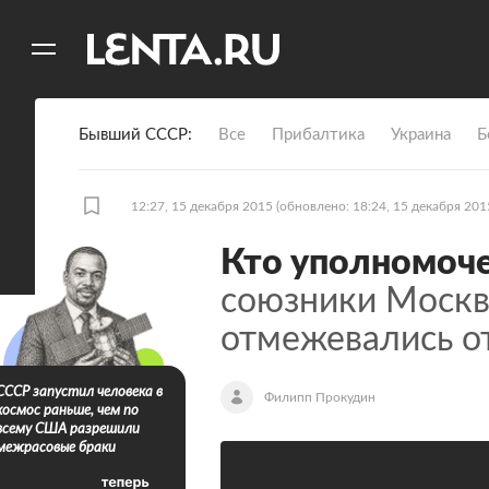
11
A
Бывший СССР
Все
Прибалтика
Украина
Б
12:27, 15 декабря 2015
(обновлено: 18:24, 15 декабря 201
Кто уполномоче
союзники Моск
отмежевались о
СССР запустил человека в
Филипп Прокудин
космос раньше, чем по
всему США разрешили
межрасовые браки