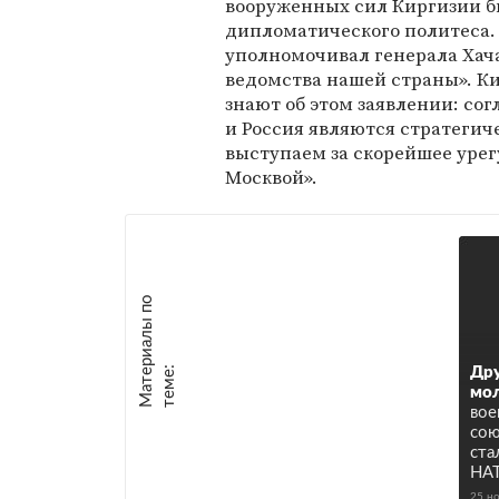
вооруженных сил Киргизии б
дипломатического политеса.
уполномочивал генерала Хач
ведомства нашей страны». Ки
знают об этом заявлении: со
и Россия являются стратеги
выступаем за скорейшее уре
Москвой».
М
а
т
р
и
а
л
ы
п
о
т
е
м
е
е
:
Др
мо
вое
сою
ста
НА
25 н