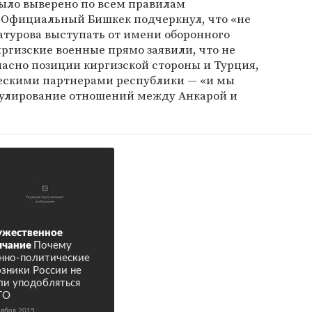
ыло выверено по всем правилам
 Официальный Бишкек подчеркнул, что «не
атурова выступать от имени оборонного
ргизские военные прямо заявили, что не
гласно позиции киргизской стороны и Турция,
ческими партнерами республики — «и мы
гулирование отношений между Анкарой и
ужественное
лчание
Почему
нно-политические
зники России не
ли уподобляться
ТО
оября 2015