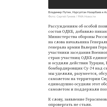
Владимир Путин, Нурсултан Назарбаев и 
Фото: Сергей Гунеев / РИА Новости
Рассуждениям об особой пози
состав ОДКБ, добавило пика
Министерства обороны Росси
на слова начальника Генера
генерала армии Валерия Гера
участники заседания Военно
стран-участниц ОДКБ единог
и осудили действия Турции, 
бомбардировщик Су-24 над с
мы уделили, разумеется, об
самолетом на территории Си
единодушно осудили этот об
самолетом и поддержали поз
К слову, заявление Герасимо
опровергать не стали.