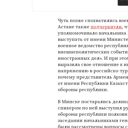
Чуть позже спохватились вое
Астане также
подчеркнули
, 
уполномочивало начальника 
выступать от имени Министер
военное ведомство республик
внешнеполитических событий
иностранных дел». И при это
выразила свое отношение к и
напряжению в российско-тур
почему представитель Армени
от имени Республики Казахст
обороны республики.
В Минске постарались делик
спикером по ней выступил р
обороны республики полковни
заседании начальниками ген
были рассмотрены вопросы с