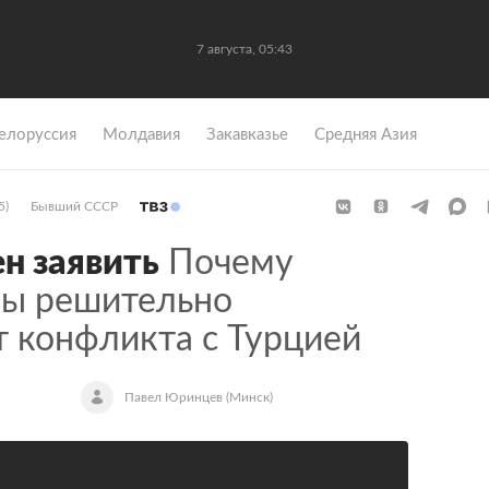
7 августа, 05:43
елоруссия
Молдавия
Закавказье
Средняя Азия
5)
Бывший СССР
н заявить
Почему
вы решительно
т конфликта с Турцией
Павел Юринцев (Минск)