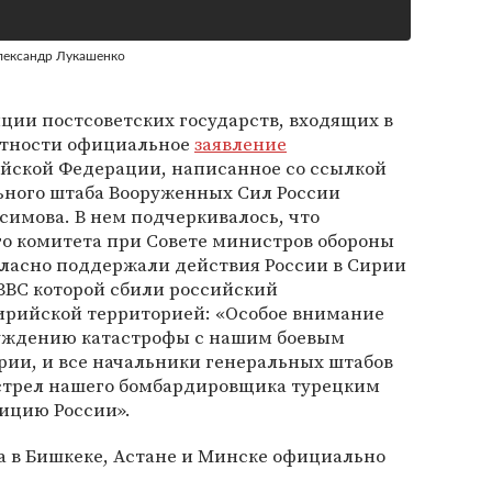
Александр Лукашенко
ции постсоветских государств, входящих в
нтности официальное
заявление
йской Федерации, написанное со ссылкой
льного штаба Вооруженных Сил России
симова. В нем подчеркивалось, что
го комитета при Совете министров обороны
ласно поддержали действия России в Сирии
ВВС которой сбили российский
ирийской территорией: «Особое внимание
суждению катастрофы с нашим боевым
рии, и все начальники генеральных штабов
стрел нашего бомбардировщика турецким
ицию России».
ва в Бишкеке, Астане и Минске официально