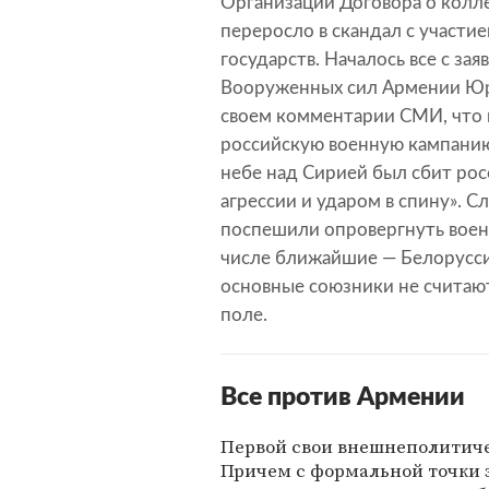
Организации Договора о колл
переросло в скандал с участи
государств. Началось все с за
Вооруженных сил Армении Юри
своем комментарии СМИ, что 
российскую военную кампанию 
небе над Сирией был сбит ро
агрессии и ударом в спину». С
поспешили опровергнуть воен
числе ближайшие — Белоруссия
основные союзники не счита
поле.
Все против Армении
Первой свои внешнеполитиче
Причем с формальной точки 