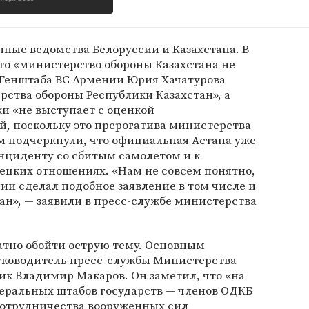
нные ведомства Белоруссии и Казахстана. В
что «министерство обороны Казахстана не
Генштаба ВС Армении Юрия Хачатурова
ства обороны Республики Казахстан», а
и «не выступает с оценкой
, поскольку это прерогатива министерства
м подчеркнули, что официальная Астана уже
нциденту со сбитым самолетом и к
ецких отношениях. «Нам не совсем понятно,
и сделал подобное заявление в том числе и
ан», — заявили в пресс-службе министерства
атно обойти острую тему. Основным
уководитель пресс-службы Министерства
к Владимир Макаров. Он заметил, что «на
еральных штабов государств — членов ОДКБ
отрудничества вооруженных сил