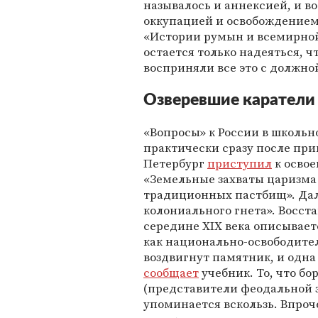
называлось и аннексией, и в
оккупацией и освобождением.
«Истории румын и всемирной 
остается только надеяться, ч
восприняли все это с должно
Озверевшие каратели
«Вопросы» к России в школьн
практически сразу после при
Петербург
приступил
к осво
«Земельные захваты царизма
традиционных пастбищ». Дал
колониального гнета». Восст
середине XIX века описывае
как национально-освободител
воздвигнут памятник, и одна 
сообщает
учебник. То, что б
(представители феодальной з
упоминается вскользь. Впроче