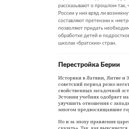
рассказывают о прошлом так, 
России у них вряд ли возникн
составляют претензии к «метр
позволяют придать необходи
обработке детей и подростков.
школах «братских» стран.
Перестройка Берии
Историки в Латвии, Литве и
советский период резко негат
свойственных загадочной эс
Эстонии учебник одобряет н
улучшить отношения с запад
многом предвосхищавшие гор
Но и за эпоху правления цар
сказать». Так, как выясняетс