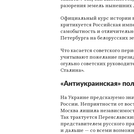
разорения земель нынешних 
Официальный курс истории 
критикуется Российская импе
самобытность и отличительно
Петербурга на белорусских з
Что касается советского пери
учитывают пожелание прези
огульно советских руководи
Сталина».
«Антиукраинская» по
На Украине предсказуемо зна
России. Неприятности от вост
Москва лишила независимости
Так трактуется Переяславск
представителем русского пр
и дальше — со всеми возмож