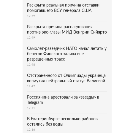
Раскрыта реальная причина отставки
помогавшего ВСУ генерала США
12:59
Раскрыта причина расследования
против экс-главы МИД Венгрии Сийярто
12:49
Самолет-разведчик НАТО начал летать у
берегов Финского залива вне
разрешенных трасс
12:48
Отстраненного от Олимпиады украинца
возмутил нейтральный статус Валиевой
12:47
Россиянина арестовали за «звезды» в
Telegram
12:41
В Екатеринбурге несколько районов
остались без воды
12:36