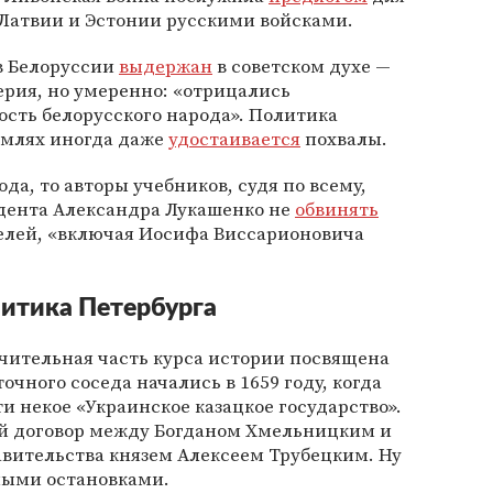
Латвии и Эстонии русскими войсками.
в Белоруссии
выдержан
в советском духе —
рия, но умеренно: «отрицались
сть белорусского народа». Политика
емлях иногда даже
удостаивается
похвалы.
ода, то авторы учебников, судя по всему,
дента Александра Лукашенко не
обвинять
телей, «включая Иосифа Виссарионовича
литика Петербурга
чительная часть курса истории посвящена
очного соседа начались в 1659 году, когда
 некое «Украинское казацкое государство».
ий договор между Богданом Хмельницким и
авительства князем Алексеем Трубецким. Ну
ными остановками.