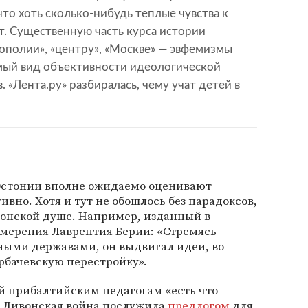
что хоть сколько-нибудь теплые чувства к
ут. Существенную часть курса истории
ополии», «центру», «Москве» — эвфемизмы
мый вид объективности идеологической
 «Лента.ру» разбиралась, чему учат детей в
 Эстонии вполне ожидаемо оценивают
ивно. Хотя и тут не обошлось без парадоксов,
тонской душе. Например, изданный в
амерения Лаврентия Берии: «Стремясь
ными державами, он выдвигал идеи, во
бачевскую перестройку».
ей прибалтийским педагогам «есть что
я, Ливонская война послужила
предлогом
для