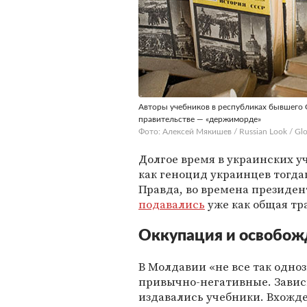
Авторы учебников в республиках бывшего 
правительстве — «держиморде»
Фото: Алексей Мякишев / Russian Look / Glo
Долгое время в украинских у
как геноцид украинцев тогда
Правда, во времена президен
подавались
уже как общая тр
Оккупация и освобож
В Молдавии «не все так одноз
привычно-негативные. Зависи
издавались учебники. Вхожде