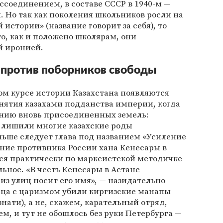
оссоединением, в составе СССР в 1940-м —
 Но так как поколения школьников росли на
истории» (название говорит за себя), то
то, как и положено школярам, они
й иронией.
 против поборников свободы
ом курсе истории Казахстана появляются
нятия казахами подданства империи, когда
ению вновь присоединенных земель:
 лишили многие казахские роды
ьше следует глава под названием «Усиление
ание противника России хана Кенесары в
тся практически по марксистской методичке
ьное. «В честь Кенесары в Астане
из улиц носит его имя», — назидательно
орца с царизмом убили киргизские манапы
нати), а не, скажем, карательный отряд,
м, и тут не обошлось без руки Петербурга —