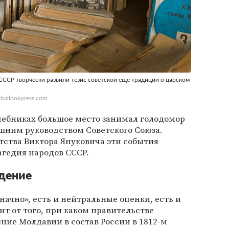
СССР творчески развили тезис советской еще традиции о царском
ballookpress.com
чебниках большое место занимал голодомор
шним руководством Советского Союза.
тства Виктора Януковича эти события
агедия народов СССР.
дение
начно», есть и нейтральные оценки, есть и
т от того, при каком правительстве
ние Молдавии в состав России в 1812-м