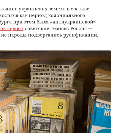
бывание украинских земель в составе
осится как период колониального
урга при этом была «антиукраинской».
овторяют
советские тезисы: Россия —
ные народы подвергались русификации,