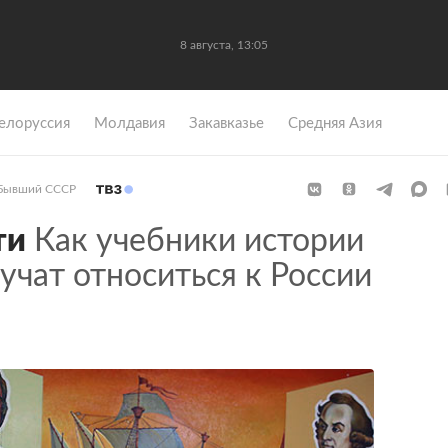
8 августа, 13:05
елоруссия
Молдавия
Закавказье
Средняя Азия
Бывший СССР
ти
Как учебники истории
чат относиться к России