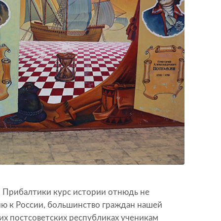
и Прибалтики курс истории отнюдь не
ю к России, большинство граждан нашей
гих постсоветских республиках ученикам