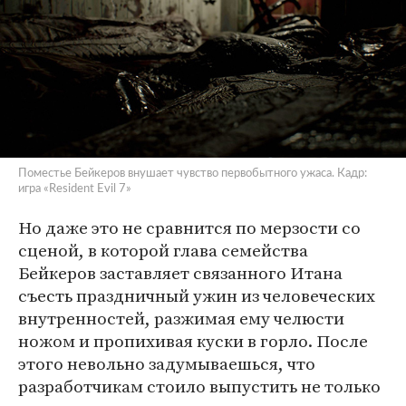
Поместье Бейкеров внушает чувство первобытного ужаса. Кадр:
игра «Resident Evil 7»
Но даже это не сравнится по мерзости со
сценой, в которой глава семейства
Бейкеров заставляет связанного Итана
съесть праздничный ужин из человеческих
внутренностей, разжимая ему челюсти
ножом и пропихивая куски в горло. После
этого невольно задумываешься, что
разработчикам стоило выпустить не только