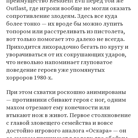
преимущество Resident Evil перед той же
Outlast, где игроки вообще не могли оказать
сопротивление злодеям. Здесь все куда
более тонко — их вроде бы можно лупить
топором или расстреливать из пистолета,
вот только помогает это далеко не всегда.
Приходится лихорадочно бегать по кругу и
уворачиваться от их сокрушающих ударов,
что невольно напоминает глуповатое
поведение героев уже упомянутых
хорроров 1980-х.
При этом схватки роскошно анимированы
— противники сбивают героя с ног, одним
махом отрезают ему конечности или
втыкают нож в живот. Первое столкновение
с главой зловещего семейства и вовсе
достойно игрового аналога «Оскара» — он
со смехом принимает в голову две обоймы