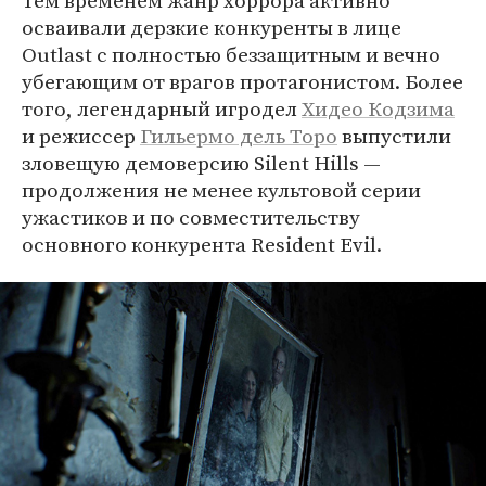
Тем временем жанр хоррора активно
осваивали дерзкие конкуренты в лице
Outlast с полностью беззащитным и вечно
убегающим от врагов протагонистом. Более
того, легендарный игродел
Хидео Кодзима
и режиссер
Гильермо дель Торо
выпустили
зловещую демоверсию Silent Hills —
продолжения не менее культовой серии
ужастиков и по совместительству
основного конкурента Resident Evil.