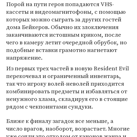
Порой на пути героя попадаются VHS-
кассеты и видеомагнитофоны, с помощью
которых можно сыграть за других гостей
дома Бейкеров. Обычно их злоключения
заканчиваются истошным криком, после
чего в камеру летит очередной обрубок, но
подобные вставки грамотно нагнетают
напряжение.
Из первых трех частей в новую Resident Evil
перекочевал и ограниченный инвентарь,
так что игроку волей-неволей приходится
комбинировать предметы и избавляться от
ненужного хлама, складируя его в стоящие
рядом с чекпоинтами сундуки.
Ближе к финалу загадок все меньше, а
число врагов, наоборот, возрастает. Многие
уже сочли это отходом от канонов жанра и