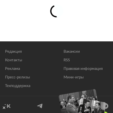
Редакция
Вакансии
Контакты
RSS
Реклама
Правовая информация
Пресс-релизы
Мини-игры
Техподдержка