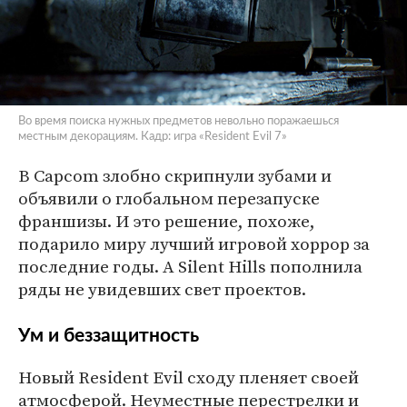
Во время поиска нужных предметов невольно поражаешься
местным декорациям. Кадр: игра «Resident Evil 7»
В Capcom злобно скрипнули зубами и
объявили о глобальном перезапуске
франшизы. И это решение, похоже,
подарило миру лучший игровой хоррор за
последние годы. А Silent Hills пополнила
ряды не увидевших свет проектов.
Ум и беззащитность
Новый Resident Evil сходу пленяет своей
атмосферой. Неуместные перестрелки и