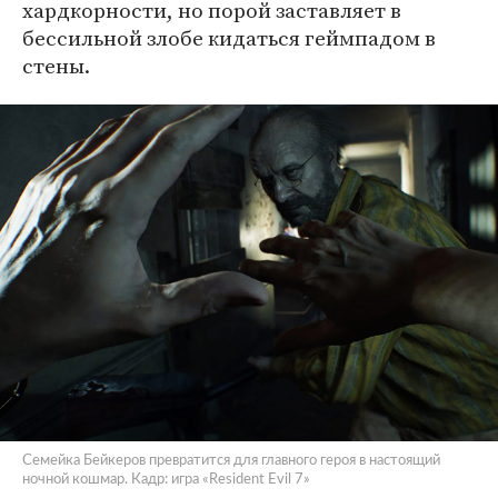
хардкорности, но порой заставляет в
бессильной злобе кидаться геймпадом в
стены.
Семейка Бейкеров превратится для главного героя в настоящий
ночной кошмар. Кадр: игра «Resident Evil 7»