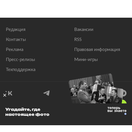
Редакция
Вакансии
Контакты
RSS
Реклама
Правовая информация
Пресс-релизы
Мини-игры
Техподдержка
18
+
Угадайте, где
настоящее фото
© 1999–2026 Все права защищены.
ООО «Лента.Ру»