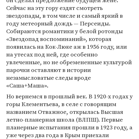
он сделал предложение будущей жене.
Сейчас на эту гору ездят смотреть
звездопады, в том числе и самый яркий в
году метеорный дождь — Персеиды.
Собираются романтики у белой ротонды
«Звездопад воспоминаний», которая
появилась на Кок-Люке аж в 1956 году, или
на утесах под ней, где особенно
увлеченные, но не обремененные культурой
парочки оставляют в истории
незамысловатые следы вроде
«Саша+Маша».
Но вернемся в прошлый век. В 1920-х годах у
горы Клементьева, в селе с говорящим
названием Отважное, открылась Высшая
летно-планерная школа (ВЛПШ). Первые
планерные испытания прошли в 1923 году, а
уже через два года в Крым приехали