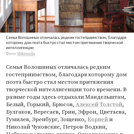
Семья Волошиных отличалась редким гостеприимством, благодаря
которому дом поэта быстро стал местом притяжения творческой
интеллигенции
Фото:
Wikimedia
Семья Волошиных отличалась редким
гостеприимством, благодаря которому дом
поэта быстро стал местом притяжения
творческой интеллигенции того времени. В
разные годы здесь отдыхали Мандельштам,
Белый, Горький, Брюсов,
Алексей Толстой
,
Булгаков, Вересаев, Грин, Эфрон, Цветаева,
Гумилев, Эренбург, Зощенко,
Корней
и
Николай Чуковские, Петров-Водкин,
Нейгауз и многие другие. Одновременно в