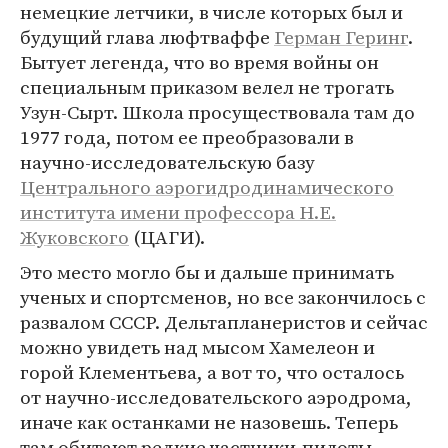
немецкие летчики, в числе которых был и
будущий глава люфтваффе
Герман Геринг
.
Бытует легенда, что во время войны он
специальным приказом велел не трогать
Узун-Сырт. Школа просуществовала там до
1977 года, потом ее преобразовали в
научно-исследовательскую базу
Центрального аэрогидродинамического
института имени профессора Н.Е.
Жуковского
(ЦАГИ).
Это место могло бы и дальше принимать
ученых и спортсменов, но все закончилось с
развалом СССР. Дельтапланеристов и сейчас
можно увидеть над мысом Хамелеон и
горой Клементьева, а вот то, что осталось
от научно-исследовательского аэродрома,
иначе как останками не назовешь. Теперь
там обитают редкие частники-пилоты,