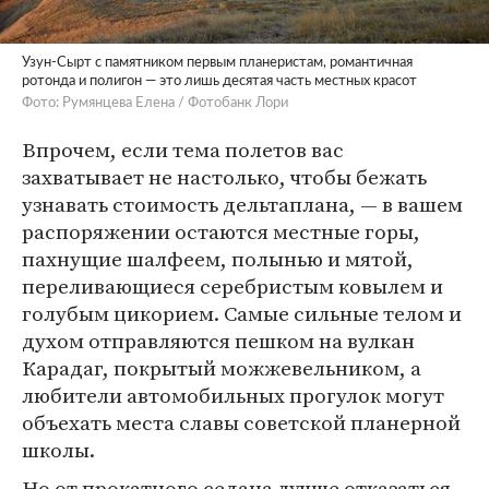
Узун-Сырт с памятником первым планеристам, романтичная
ротонда и полигон — это лишь десятая часть местных красот
Фото: Румянцева Елена / Фотобанк Лори
Впрочем, если тема полетов вас
захватывает не настолько, чтобы бежать
узнавать стоимость дельтаплана, — в вашем
распоряжении остаются местные горы,
пахнущие шалфеем, полынью и мятой,
переливающиеся серебристым ковылем и
голубым цикорием. Самые сильные телом и
духом отправляются пешком на вулкан
Карадаг, покрытый можжевельником, а
любители автомобильных прогулок могут
объехать места славы советской планерной
школы.
Но от прокатного седана лучше отказаться,