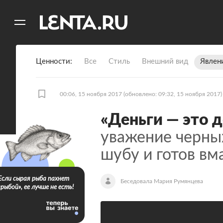
11
A
Ценности
Все
Стиль
Внешний вид
Явлен
00:06, 15 ноября 2017
(обновлено: 09:32, 15 ноября 2017)
«Деньги — это 
уважение черны
шубу и готов вм
Если сырая рыба пахнет
Беседовала Мария Румянцева
«рыбой», ее лучше не есть!