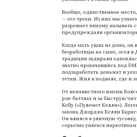
Вообще, единственное место,
— его треки. Из них мы узнае
разрешает никому называть с
предупреждали организаторы
Когда мать ушла из дома, он
безработицы на сыне, осел в 
традиции задирали однокласс
знатно прокачавшись под DM
подзаработать деньжат и уеха
тетки. Жил в подвале, где и 
От ненавистного имени Колсон
рэп-баттлах и за быструю чи
Kelly («Пулемет Келли»). Лег
закона Джорджа Келли Барнс
Он влился в уличную тусовку,
серьезно увлекся наркотикам