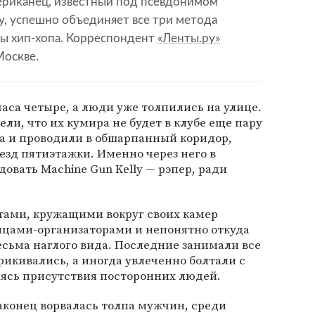
мериканец, известный под псевдонимом
ему, успешно объединяет все три метода
ры хип-хопа. Корреспондент
«Ленты.ру»
Москве.
часа четыре, а люди уже толпились на улице.
ели, что их кумира не будет в клубе еще пару
да и проводили в обшарпанный коридор,
д пятиэтажки. Именно через него в
овать Machine Gun Kelly — рэпер, ради
тами, кружащими вокруг своих камер
цами-организаторами и непонятно откуда
сьма наглого вида. Последние занимали все
рикивались, а иногда увлеченно болтали с
аясь присутствия посторонних людей.
наконец ворвалась толпа мужчин, среди