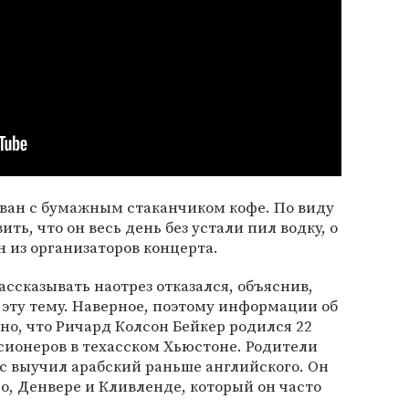
иван с бумажным стаканчиком кофе. По виду
ть, что он весь день без устали пил водку, о
н из организаторов концерта.
рассказывать наотрез отказался, объяснив,
 эту тему. Наверное, поэтому информации об
тно, что Ричард Колсон Бейкер родился 22
ссионеров в техасском Хьюстоне. Родители
лс выучил арабский раньше английского. Он
го, Денвере и Кливленде, который он часто