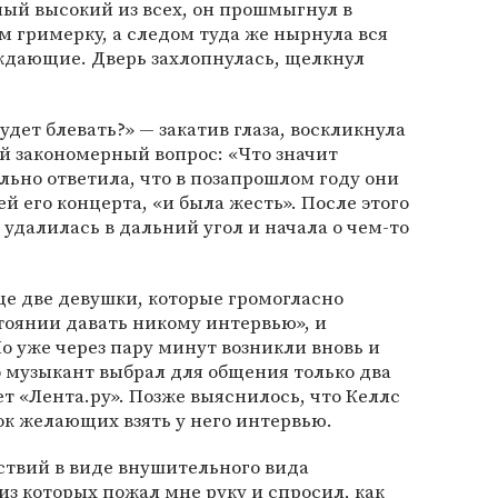
мый высокий из всех, он прошмыгнул в
 гримерку, а следом туда же нырнула вся
ождающие. Дверь захлопнулась, щелкнул
дет блевать?» — закатив глаза, воскликнула
ой закономерный вопрос: «Что значит
ольно ответила, что в позапрошлом году они
 его концерта, «и была жесть». После этого
удалилась в дальний угол и начала о чем-то
ще две девушки, которые громогласно
стоянии давать никому интервью», и
о уже через пару минут возникли вновь и
 музыкант выбрал для общения только два
т «Лента.ру». Позже выяснилось, что Келлс
ок желающих взять у него интервью.
ствий в виде внушительного вида
з которых пожал мне руку и спросил, как