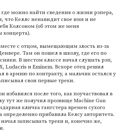
 где можно найти сведения о жизни рэпера,
м, что Келлс ненавидит свое имя и не
ебя Колсоном (об этом же меня
 концерта).
 вместе с отцом, вымещающим злость из-за
Денвере. Там он пошел в школу, где его по
ники. В шестом классе начал слушать рэп,
X,
Ludacris
и
Eminem
. Вскоре отец решил
л в армию по контракту, а мальчик остался у
записывал свои первые треки.
 избавился после того, как поучаствовал в
тку тут же получил прозвище Machine Gun
ендарная кличка гангстера времен сухого
а определенно прибавила Келсу авторитета.
 начал записывать треки и, конечно же,
и.