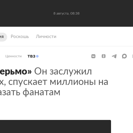
8 августа, 08:38
ия
Роскошь
Личности
Ценности
дерьмо»
Он заслужил
х, спускает миллионы на
азать фанатам