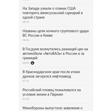
На Западе узнали о планах США
повторить венесуэльский сценарий в
одной стране
08:10
Названы цели ночного группового удара
ВС России в Киеве
08:06
В Госдуме возмутились разницей цен на
автомобили «АвтоВАЗа» в России и за
границей
08:00
В Краснодарском крае после атаки
дронов загорелся нефтезавод
07:51
Российский пловец пожаловался на
условия жизни в Париже
07:50
Минобороны выпустило заявление о