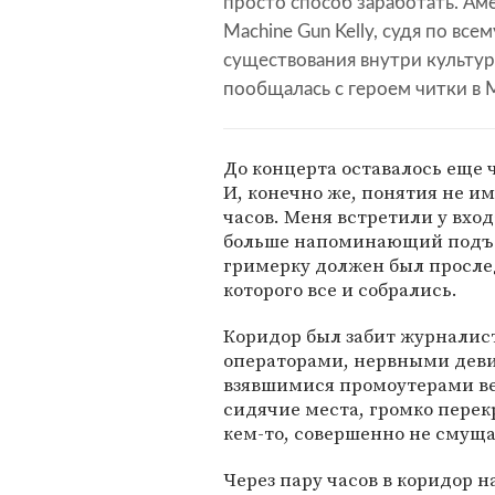
просто способ заработать. А
Machine Gun Kelly, судя по вс
существования внутри культу
пообщалась с героем читки в 
До концерта оставалось еще 
И, конечно же, понятия не им
часов. Меня встретили у вхо
больше напоминающий подъез
гримерку должен был прослед
которого все и собрались.
Коридор был забит журналис
операторами, нервными деви
взявшимися промоутерами ве
сидячие места, громко перек
кем-то, совершенно не смущ
Через пару часов в коридор 