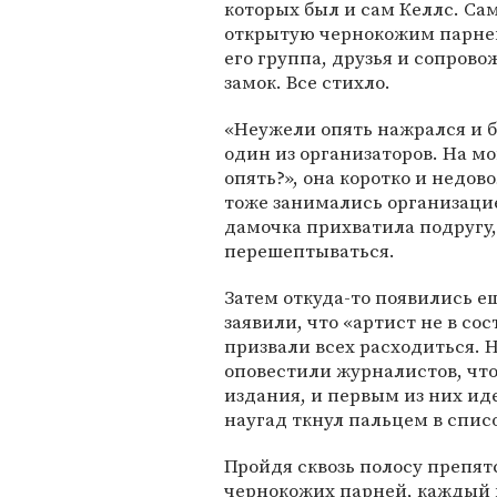
которых был и сам Келлс. Са
открытую чернокожим парнем
его группа, друзья и сопров
замок. Все стихло.
«Неужели опять нажрался и бу
один из организаторов. На м
опять?», она коротко и недов
тоже занимались организацией
дамочка прихватила подругу, 
перешептываться.
Затем откуда-то появились е
заявили, что «артист не в со
призвали всех расходиться. Н
оповестили журналистов, что
издания, и первым из них иде
наугад ткнул пальцем в спис
Пройдя сквозь полосу препят
чернокожих парней, каждый и