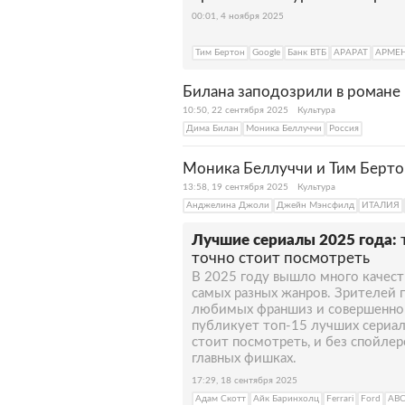
00:01, 4 ноября 2025
Тим Бертон
Google
Банк ВТБ
АРАРАТ
АРМЕ
Билана заподозрили в романе 
10:50, 22 сентября 2025
Культура
Дима Билан
Моника Беллуччи
Россия
Моника Беллуччи и Тим Берто
13:58, 19 сентября 2025
Культура
Анджелина Джоли
Джейн Мэнсфилд
ИТАЛИЯ
Лучшие сериалы 2025 года:
точно стоит посмотреть
В 2025 году вышло много качес
самых разных жанров. Зрителей
любимых франшиз и совершенно 
публикует топ-15 лучших сериал
стоит посмотреть, и без спойлер
главных фишках.
17:29, 18 сентября 2025
Адам Скотт
Айк Баринхолц
Ferrari
Ford
АВ