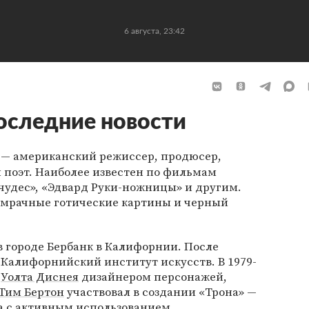
6 августа, 23:42
оследние новости
— американский режиссер, продюсер,
 поэт. Наиболее известен по фильмам
 чудес», «Эдвард Руки-ножницы» и другим.
 мрачные готические картины и черный
 в городе Бербанк в Калифорнии. После
Калифорнийский институт искусств. В 1979-
ю
Уолта Диснея
дизайнером персонажей,
Тим Бертон
участвовал в создании «Трона» —
а с активным использованием