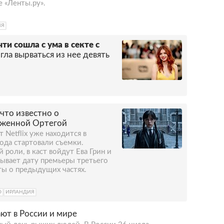
 «Ленты.ру».
 большое влияние на Бертона в творческом
. Официально он был женат всего раз — на
ИЯ
еке в конце 1980-х. Затем режиссер
исой Лизой Мэри, пара даже обручилась.
ти сошла с ума в секте с
 году они разошлись, а после разрыва суд
гла вырваться из нее девять
ть Лизе Мэри 5,4 миллиона долларов. С 2001
актрисой
Хеленой Бонем Картер
, которая
Билли и дочь Нелл.
что известно о
 Дженной Ортегой
т Netflix уже находится в
ода стартовали съемки.
 роли, в каст войдут Ева Грин и
рывает дату премьеры третьего
ты о предыдущих частях.
О
ИРЛАНДИЯ
ают в России и мире