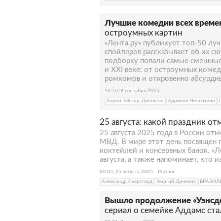
Лучшие комедии всех време
остроумных картин
«Лента.ру» публикует топ-50 луч
спойлеров рассказывает об их сю
подборку попали самые смешные
и XXI веке: от остроумных коме
ромкомов и откровенно абсурдны
16:50, 9 сентября 2025
Аарон Тейлор-Джонсон
Адриано Челентано
25 августа: какой праздник от
25 августа 2025 года в России от
МВД. В мире этот день посвящен п
коктейлей и консервных банок. «Л
августа, а также напоминает, кто 
00:05, 25 августа 2025
Россия
Александр Скарсгард
Георгий Данелия
БРАЗИЛ
Вышло продолжение «Уэнсде
сериал о семейке Аддамс ст