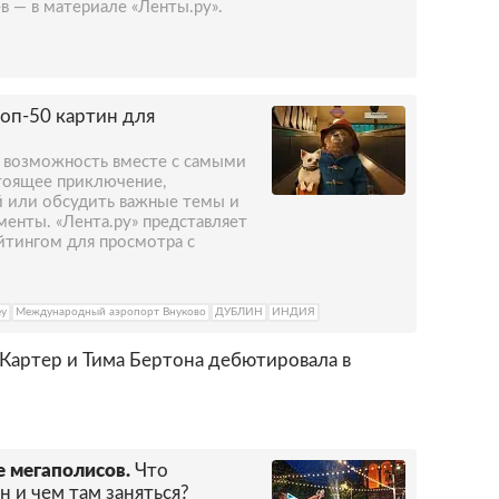
 — в материале «Ленты.ру».
оп-50 картин для
 возможность вместе с самыми
тоящее приключение,
й или обсудить важные темы и
енты. «Лента.ру» представляет
йтингом для просмотра с
ey
Международный аэропорт Внуково
ДУБЛИН
ИНДИЯ
Картер и Тима Бертона дебютировала в
 мегаполисов.
Что
н и чем там заняться?