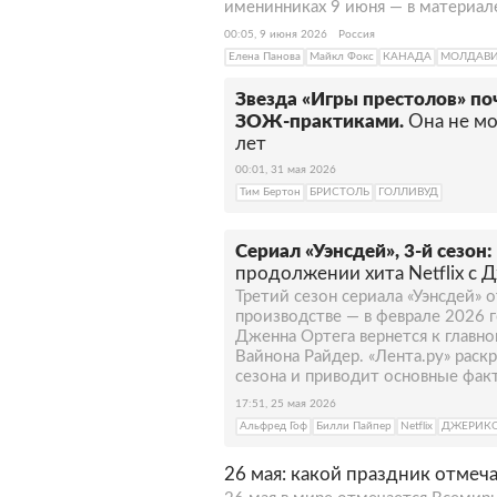
именинниках 9 июня — в материале
Многие критики считают, что
00:05, 9 июня 2026
Россия
плане оказывали его женщины
Елена Панова
Майкл Фокс
КАНАДА
МОЛДАВ
немецкой художнице Лене Гиз
встречался с моделью и актр
Звезда «Игры престолов» поч
Прожив вместе 10 лет, в 2001
ЗОЖ-практиками.
Она не мо
лет
обязал Тима Бертона выплати
по 2014 год он встречался с 
00:01, 31 мая 2026
родила возлюбленному сына 
Тим Бертон
БРИСТОЛЬ
ГОЛЛИВУД
Сериал «Уэнсдей», 3-й сезон:
продолжении хита Netflix с
Третий сезон сериала «Уэнсдей» о
производстве — в феврале 2026 г
Дженна Ортега вернется к главной
Вайнона Райдер. «Лента.ру» раск
сезона и приводит основные фак
17:51, 25 мая 2026
Альфред Гоф
Билли Пайпер
Netflix
ДЖЕРИК
26 мая: какой праздник отмеч