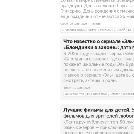
26 мая в мире отмечается Всемир
празднуют День снежного барса, 
Гликерию. День рождения отмечает
еще праздники отмечаются 26 мая 
00:05, 26 мая 2026
Россия
Анжелика Варум
Артур Сопельник
АЛТАЙ
БУР
Что известно о сериале «Эль
«Блондинки в законе»:
дата 
В 2026 году выходит сериал «Эл
«Блондинка в законе», где сыгра
покажет школьные годы Эль Вудс
позже станет знаменитым адвока
главное о сериале «Эль»: дата вых
смотреть, актеры и роли.
18:04, 13 мая 2026
Джейсон Мур
Риз Уизерспун
Amazon
Гарвард
Лучшие фильмы для детей.
фильмов для зрителей любог
«Лента.ру» публикует топ-50 лу
разных жанров — приключения, фэ
основанные на хорошо знакомых 