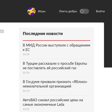
Игры
Лента добра
Войти
Последние новости
В МИД России выступили с обращением
к ЕС
19:59
В Турции рассказали о просьбе Европы
не поставлять ей российский газ
23:16
В Госдуме призвали признать «Яблоко»
нежелательной организацией
23:14
АвтоВАЗ снизил российские цены на
самые экономичные Lada
23:01