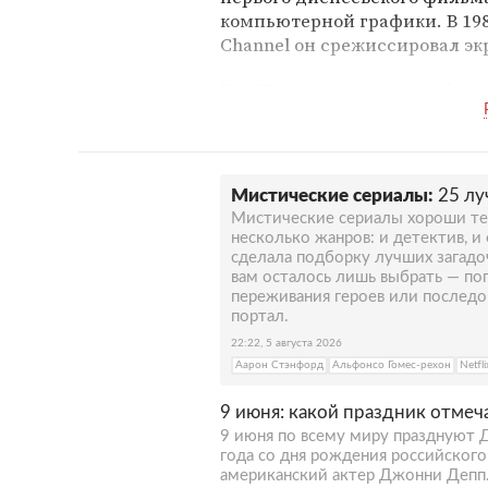
компьютерной графики. В 19
Channel он срежиссировал эк
В 1985 году значительный ус
приключение Пи-Ви». После 
проектов режиссера: «Битлджу
началось долгосрочное сотр
Деппом. В 1990-х он снял од
Мистические сериалы:
25 лу
своих картин: «Эдвард Руки
Мистические сериалы хороши тем
несколько жанров: и детектив, и 
В 2000-х Бертон выпустил ле
сделала подборку лучших загадо
кукольный мультфильм «Труп 
вам осталось лишь выбрать — по
переживания героев или последо
режиссера номинировали на «
портал.
награду Венецианского кино
22:22, 5 августа 2026
творчестве. В том же году из
Аарон Стэнфорд
Альфонсо Гомес-рехон
Netfli
одного из 50 величайших реж
9 июня: какой праздник отмеч
В 2010-м состоялась премьер
9 июня по всему миру празднуют Д
автором которой стал Тим Бер
года со дня рождения российского
дочери Мартиши и Гомеса Ад
американский актер Джонни Депп.