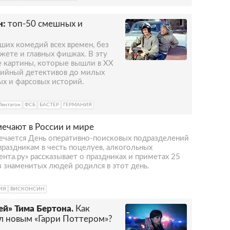
н:
топ-50 смешных и
ших комедий всех времен, без
жете и главных фишках. В эту
 картины, которые вышли в XX
дийный детективов до милых
х и фарсовых историй.
Пентагон
ФСБ
БАСТЕР
ГЕРМАНИЯ
мечают в России и мире
мечается День оперативно-поисковых подразделений
раздникам в честь поцелуев, алкогольных
ента.ру» рассказывает о праздниках и приметах 25
из знаменитых людей родился в этот день.
ИЯ
ВИСКОНСИН
й» Тима Бертона.
Как
ал новым «Гарри Поттером»?