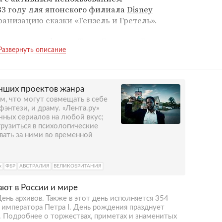
83 году для японского филиала
Disney
ранизацию сказки «Гензель и Гретель».
пех получил фильм Тима Бертона «Большое
этого вышли одни из самых известных
с» и две части «Бэтмена». В 1990-м
удничество Тима Бертона с актером Джонни
ни из наиболее атмосферных и известных
чших проектов жанра
-ножницы» и «Сонная Лощина».
, что могут совмещать в себе
фэнтези, и драму. «Лента.ру»
нту «Чарли и шоколадная фабрика» и
чных сериалов на любой вкус;
невесты». За последний в 2005 году
грузиться в психологические
вать за ними во временной
Оскар». В 2007-м Бертон получил главную
фестиваля за достижения в жизни и
дание Entertainment Weekly отметило его как
x
ФБР
АВСТРАЛИЯ
ВЕЛИКОБРИТАНИЯ
иссеров в истории кино.
ают в России и мире
а экранизации «Алисы в стране чудес»,
ень архивов. Также в этот день исполняется 354
тон. В 2021–2022 он
снял
сериал «Уэнсдэй» о
 императора Петра I. День рождения празднует
дамс. Сериал вскоре стал мировым хитом.
 Подробнее о торжествах, приметах и знаменитых