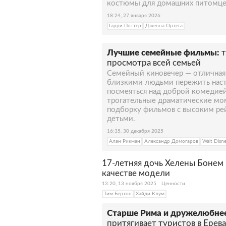
костюмы для домашних питомцев
18:24, 27 января 2026
Гарри Поттер
Дженна Ортега
Лучшие семейные фильмы:
т
просмотра всей семьей
Семейный киновечер — отличная
близкими людьми пережить нас
посмеяться над доброй комедие
трогательные драматические мом
подборку фильмов с высоким ре
детьми.
16:35, 30 декабря 2025
Алан Рикман
Александр Домогаров
Walt Disn
17-летняя дочь Хелены Бонем 
качестве модели
13:20, 13 ноября 2025
Ценности
Тим Бертон
Хайди Клум
Старше Рима и дружелюбнее
притягивает туристов в Ерева