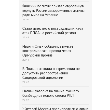
Финский политик призвал европейцев
вернуть России замороженные активы
ради мира на Украине
23:00
Стало известно о пострадавших из-за
атак БПЛА на российский регион
22:45
Иран и Оман собрались вместе
контролировать проход через
Ормузский пролив
22:44
В Польше заявили о стремлении не
допустить распространения
бандеровской идеологии
22:42
Назван фаворит на звание лучшего
бомбардира нового сезона РПЛ
22:32
Жителей Москвы предупредили о ливне