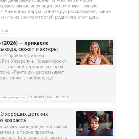
ный день рыжих людей. В России 26 числа
а православные верующие вспоминают святую
 Анжелика Варум. «Лента.ру» рассказывает, какие
и кто из знаменитостей родился в этот день.
ЯТИЯ
» (2026) — приквеле
выхода, сюжет и актеры
ь» — приквел фильма
ла Риз Уизерспун. Новый проект
 — главной героини, которая
том. «Лента.ру» рассказывает
ода, сюжет, трейлер, где
ский университет
ВАНКУВЕР
ВАШИНГТОН
50 хороших детских
о возраста
чших фильмов для детей самых
нтези, а также проекты,
сказках. Большинство картин в