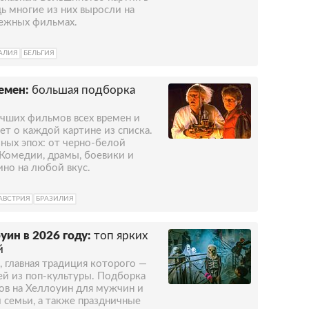
ь многие из них выросли на
бежных фильмах.
АЛИЯ
БЕЛЬГИЯ
емен:
большая подборка
учших фильмов всех времен и
ет о каждой картине из списка.
ных эпох: от черно-белой
 Комедии, драмы, боевики и
ино на любой вкус.
АВСТРИЯ
БРАЗИЛИЯ
уин в 2026 году:
топ ярких
й
 главная традиция которого —
ей из поп-культуры. Подборка
ов на Хеллоуин для мужчин и
 семьи, а также праздничные