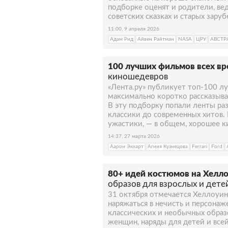
подборке оценят и родители, вед
советских сказках и старых зару
11:00, 9 апреля 2026
Адам Рид
Айвен Райтман
NASA
ЦРУ
АВСТР
100 лучших фильмов всех вр
киношедевров
«Лента.ру» публикует топ-100 л
максимально коротко рассказыва
В эту подборку попали ленты раз
классики до современных хитов.
ужастики, — в общем, хорошее к
14:37, 27 марта 2026
Аарон Экхарт
Агния Кузнецова
Ferrari
Ford
80+ идей костюмов на Хелло
образов для взрослых и дете
31 октября отмечается Хеллоуин,
наряжаться в нечисть и персонаж
классических и необычных образ
женщин, наряды для детей и всей