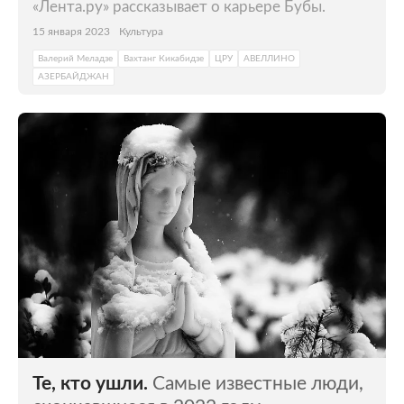
«Лента.ру» рассказывает о карьере Бубы.
15 января 2023
Культура
Валерий Меладзе
Вахтанг Кикабидзе
ЦРУ
АВЕЛЛИНО
АЗЕРБАЙДЖАН
Те, кто ушли.
Самые известные люди,