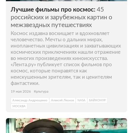
Лучшие фильмы про космос:
45
российских и зарубежных картин о
межзвездных путешествиях
Космос издавна восхищает и вдохновляет
человечество. Мечты о дальних мирах,
инопланетных цивилизациях и захватывающих
космических приключениях нашли отражение
во многих произведениях киноискусства.
«Лента.ру» публикует список фильмов про
космос, которые понравятся как
неискушенным зрителям, так и ценителям
фантастики.
19 мая 2026
Культура
Александр Андрющенко
Алексей Леонов
NASA
БАЙКОНУР
МОСКВА