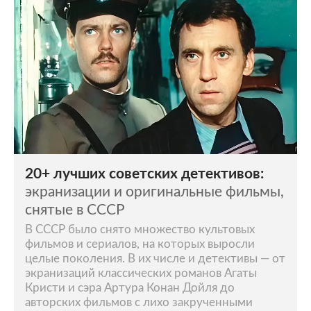
20+ лучших советских детективов:
экранизации и оригинальные фильмы,
снятые в СССР
В СССР было снято множество культовых
фильмов и сериалов, на которых выросли
целые поколения. В их числе и детективы — от
экранизаций классических романов Агаты
Кристи и сэра Артура Конан Дойля до
авторских фильмов с лихо закрученными