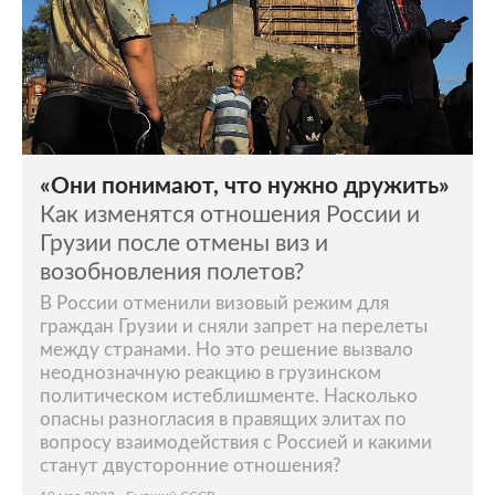
«Они понимают, что нужно дружить»
Как изменятся отношения России и
Грузии после отмены виз и
возобновления полетов?
В России отменили визовый режим для
граждан Грузии и сняли запрет на перелеты
между странами. Но это решение вызвало
неоднозначную реакцию в грузинском
политическом истеблишменте. Насколько
опасны разногласия в правящих элитах по
вопросу взаимодействия с Россией и какими
станут двусторонние отношения?