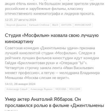
акция «Ночь кино». На большом экране зрители увидели
российские и зарубежные фильмы, классику
отечественного кинематографа и лидеров проката.
12:35, 27 августа 2024
Георгий Данелия
Евгений Стеблов
ВШЭ
АНГОЛА
ЖУКОВСКИЙ
Студия «Мосфильм» назвала свою лучшую
кинокартину
Советская комедия «Джентльмены удачи» признана
лучшей кинолентой студии «Мосфильм». Следом в
рейтинге лучших фильмов киностудии идут комедии
Гайдая «Бриллиантовая рука» и «Операция "Ы"».
Четвертую строчку заняла лента «Иван Васильевич
меняет профессию», а пятую — мелодрама Владимира
Меньшова «Москва слезам не верит».
14:11, 28 января 2024
Александр Серый
Александр Яценко
МОСКВА
РОССИЯ
Умер актер Анатолий Яббаров. Он
прославился ролью в фильме «Джентльмены