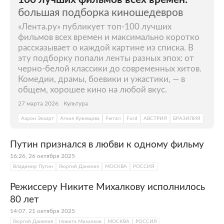
большая подборка киношедевров
«Лента.ру» публикует топ-100 лучших
фильмов всех времен и максимально коротко
рассказывает о каждой картине из списка. В
эту подборку попали ленты разных эпох: от
черно-белой классики до современных хитов.
Комедии, драмы, боевики и ужастики, — в
общем, хорошее кино на любой вкус.
27 марта 2026
Культура
Аарон Экхарт
Агния Кузнецова
Ferrari
Ford
АВСТРИЯ
БРАЗИЛИЯ
Путин признался в любви к одному фильму
16:26, 26 октября 2025
Владимир Путин
Георгий Данелия
МОСКВА
РОССИЯ
Режиссеру Никите Михалкову исполнилось
80 лет
14:07, 21 октября 2025
Георгий Данелия
Никита Михалков
МОСКВА
РОССИЯ