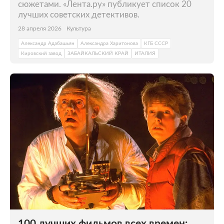
сюжетами. «Лента.ру» публикует список 20
лучших советских детективов.
28 апреля 2026
Культура
Александр Адабашьян
Александра Харитонова
КГБ СССР
Кировский завод
ЗАБАЙКАЛЬСКИЙ КРАЙ
ИТАЛИЯ
100 лучших фильмов всех времен: