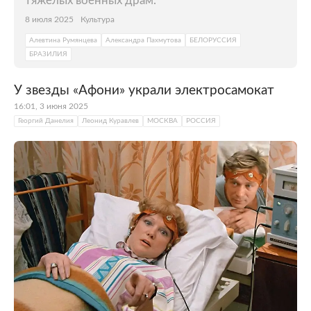
тяжелых военных драм.
8 июля 2025
Культура
Алевтина Румянцева
Александра Пахмутова
БЕЛОРУССИЯ
БРАЗИЛИЯ
У звезды «Афони» украли электросамокат
16:01, 3 июня 2025
Георгий Данелия
Леонид Куравлев
МОСКВА
РОССИЯ