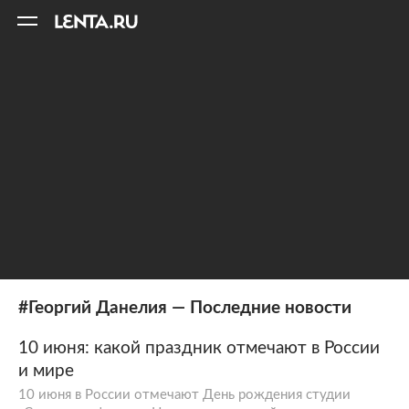
11
A
#Георгий Данелия — Последние новости
10 июня: какой праздник отмечают в России
и мире
10 июня в России отмечают День рождения студии