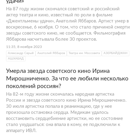
удачи»
На 87 году жизни скончался советский и российский
актер театра и кино, известный по роли в фильме
«Джентльмены удачи», Анатолий Яббаров. Артист умер в
воскресенье, 6 ноября. О том, что стало причиной смерти
звезды советского кино, не сообщается. Фильмография
Яббарова насчитывала более 30 проектов.
11:35, 8 ноября 2023
Александр Серый
Анатолий Яббаров
Театра им. Моссовета
АЗЕРБАЙДЖАН
АШХАБАД
Умерла звезда советского кино Ирина
Мирошниченко. За что ее любили несколько
поколений россиян?
На 82-м году жизни скончалась народная артистка
России и звезда советского кино Ирина Мирошниченко.
30 июля артистка попала в реанимацию, где у нее
произошла остановка сердца. Медикам удалось
восстановить сердцебиение артистки, но ее состояние
стало ухудшаться: она впала в кому, ее подключили к
аппарату ИВЛ.