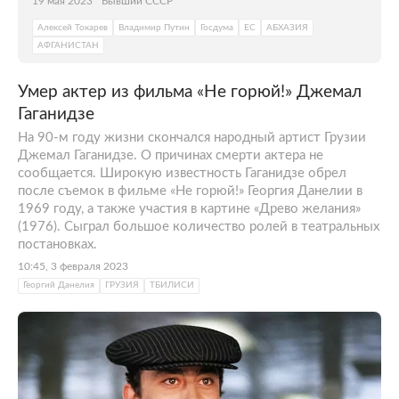
19 мая 2023
Бывший СССР
Алексей Токарев
Владимир Путин
Госдума
ЕС
АБХАЗИЯ
АФГАНИСТАН
Умер актер из фильма «Не горюй!» Джемал
Гаганидзе
На 90-м году жизни скончался народный артист Грузии
Джемал Гаганидзе. О причинах смерти актера не
сообщается. Широкую известность Гаганидзе обрел
после съемок в фильме «Не горюй!» Георгия Данелии в
1969 году, а также участия в картине «Древо желания»
(1976). Сыграл большое количество ролей в театральных
постановках.
10:45, 3 февраля 2023
Георгий Данелия
ГРУЗИЯ
ТБИЛИСИ