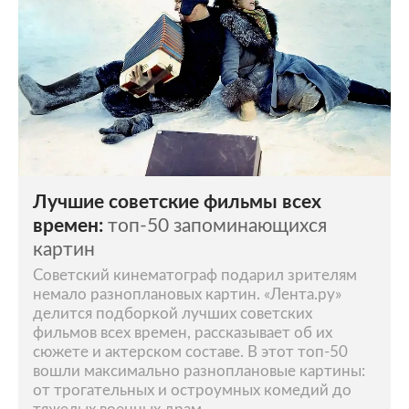
Лучшие советские фильмы всех
времен:
топ-50 запоминающихся
картин
Советский кинематограф подарил зрителям
немало разноплановых картин. «Лента.ру»
делится подборкой лучших советских
фильмов всех времен, рассказывает об их
сюжете и актерском составе. В этот топ-50
вошли максимально разноплановые картины:
от трогательных и остроумных комедий до