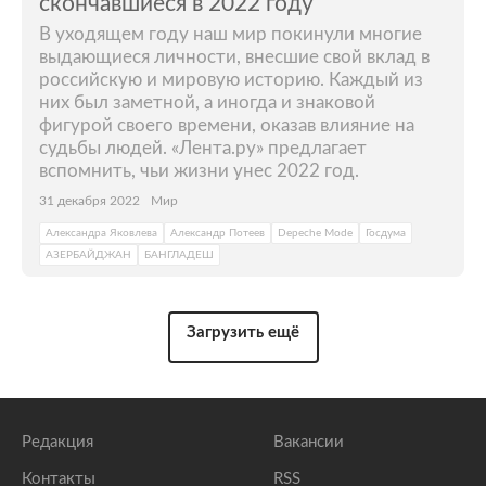
скончавшиеся в 2022 году
В уходящем году наш мир покинули многие
выдающиеся личности, внесшие свой вклад в
российскую и мировую историю. Каждый из
них был заметной, а иногда и знаковой
фигурой своего времени, оказав влияние на
судьбы людей. «Лента.ру» предлагает
вспомнить, чьи жизни унес 2022 год.
31 декабря 2022
Мир
Александра Яковлева
Александр Потеев
Depeche Mode
Госдума
АЗЕРБАЙДЖАН
БАНГЛАДЕШ
Загрузить ещё
Редакция
Вакансии
Контакты
RSS