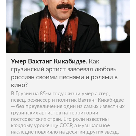
Умер Вахтанг Кикабидзе.
Как
грузинский артист завоевал любовь
россиян своими песнями и ролями в
кино?
В Грузии на 85-м году жизни умер актер,
певец, режиссер и политик Вахтанг Кикабидзе
— без преувеличения один из самых известных
грузинских артистов на территории
постсоветских стран. Его роли известны
каждому уроженцу СССР, а музыкальное
наследие повлияло на десятки других звезд.