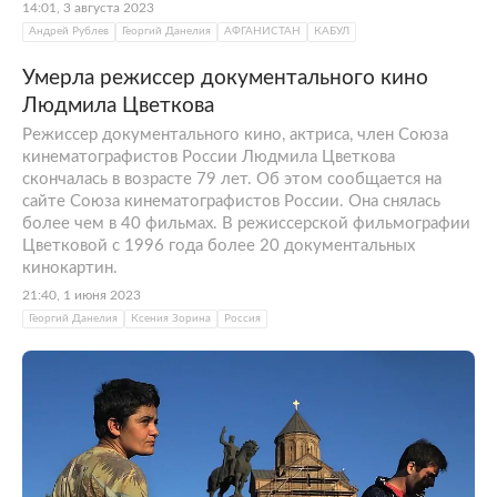
14:01, 3 августа 2023
Андрей Рублев
Георгий Данелия
АФГАНИСТАН
КАБУЛ
Умерла режиссер документального кино
Людмила Цветкова
Режиссер документального кино, актриса, член Союза
кинематографистов России Людмила Цветкова
скончалась в возрасте 79 лет. Об этом сообщается на
сайте Союза кинематографистов России. Она снялась
более чем в 40 фильмах. В режиссерской фильмографии
Цветковой с 1996 года более 20 документальных
кинокартин.
21:40, 1 июня 2023
Георгий Данелия
Ксения Зорина
Россия