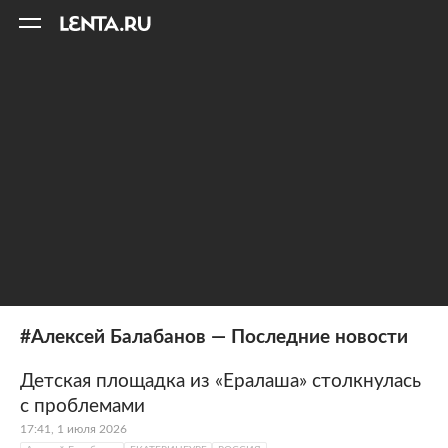
11
A
#Алексей Балабанов — Последние новости
Детская площадка из «Ералаша» столкнулась
с проблемами
17:41, 1 июля 2026