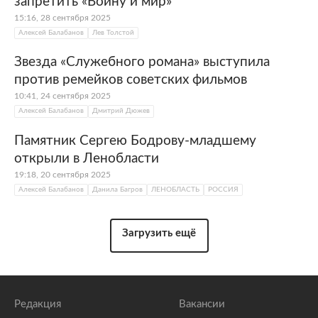
запретить «Войну и мир»
15:16, 28 сентября 2025
Алексей Балабанов
Лев Толстой
Звезда «Служебного романа» выступила
против ремейков советских фильмов
10:41, 24 сентября 2025
Алексей Балабанов
Дмитрий Дюжев
Памятник Сергею Бодрову-младшему
открыли в Ленобласти
19:18, 20 сентября 2025
Алексей Балабанов
Данила Багров
ЛЕНОБЛАСТЬ
РОССИЯ
Загрузить ещё
Редакция
Вакансии