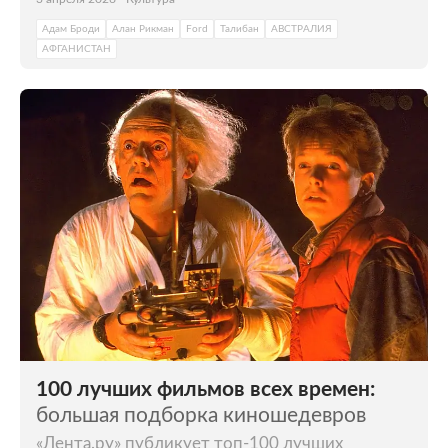
Адам Броди
Алан Рикман
Ford
Талибан
АВСТРАЛИЯ
АФГАНИСТАН
100 лучших фильмов всех времен:
большая подборка киношедевров
«Лента.ру» публикует топ-100 лучших