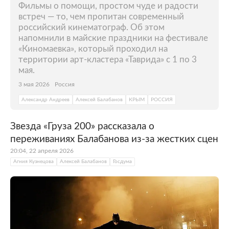
Фильмы о помощи, простом чуде и радости
встреч — то, чем пропитан современный
российский кинематограф. Об этом
напомнили в майские праздники на фестивале
«Киномаевка», который проходил на
территории арт-кластера «Таврида» с 1 по 3
мая.
3 мая 2026
Россия
Александр Андреев
Алексей Балабанов
КРЫМ
РОССИЯ
Звезда «Груза 200» рассказала о
переживаниях Балабанова из-за жестких сцен
20:04, 22 апреля 2026
Агния Кузнецова
Алексей Балабанов
Госдума