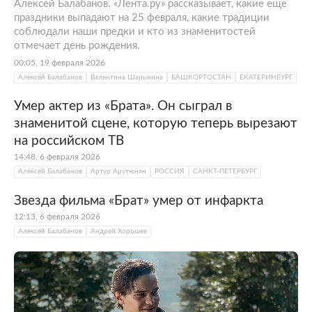
Алексей Балабанов. «Лента.ру» рассказывает, какие еще
праздники выпадают на 25 февраля, какие традиции
соблюдали наши предки и кто из знаменитостей
отмечает день рождения.
00:05, 19 февраля 2026
Алексей Балабанов
Валентина Шарыкина
БАШКОРТОСТАН
ЕКАТЕРИНБУРГ
Умер актер из «Брата». Он сыграл в
знаменитой сцене, которую теперь вырезают
на российском ТВ
14:48, 6 февраля 2026
Алексей Балабанов
Артур Арутюнян
РОССИЯ
САНКТ-ПЕТЕРБУРГ
Звезда фильма «Брат» умер от инфаркта
12:13, 6 февраля 2026
Алексей Балабанов
Андрей Хорошев