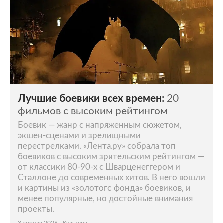
Лучшие боевики всех времен:
20
фильмов с высоким рейтингом
Боевик — жанр с напряженным сюжетом,
экшен‑сценами и зрелищными
перестрелками. «Лента.ру» собрала топ
боевиков с высоким зрительским рейтингом —
от классики 80-90‑х с Шварценеггером и
Сталлоне до современных хитов. В него вошли
и картины из «золотого фонда» боевиков, и
менее популярные, но достойные внимания
проекты.
3 апреля 2026
Культура