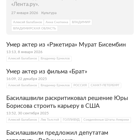
«Лента.ру».
27 января 2026
Культура
Алексей Балабанов
Анна Снаткина
ВЛАДИМИР
ВЛАДИМИРСКАЯ ОБЛАСТЬ
Умер актер из «Рэкетира» Мурат Бисембин
13:13, 8 января 2026
Алексей Балабанов
Владимир Ермилов
Умер актер из фильма «Брат»
16:09, 22 декабря 2025
Алексей Балабанов
Владимир Ермилов
РОССИЯ
САНКТ-ПЕТЕРБУРГ
Басилашвили раскритиковал решение Юры
Борисова строить карьеру в США
13:52, 30 сентября 2025
Алексей Балабанов
Лев Толстой
ГОЛЛИВУД
Соединённые Штаты Америки
Басилашвили предложил депутатам