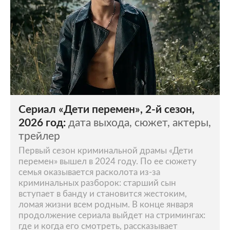
Сериал «Дети перемен», 2-й сезон,
2026 год:
дата выхода, сюжет, актеры,
трейлер
Первый сезон криминальной драмы «Дети
перемен» вышел в 2024 году. По ее сюжету
семья оказывается расколота из-за
криминальных разборок: старший сын
вступает в банду и становится жестоким,
ломая жизни всем родным. В конце января
продолжение сериала выйдет на стримингах:
где и когда его смотреть, рассказывает