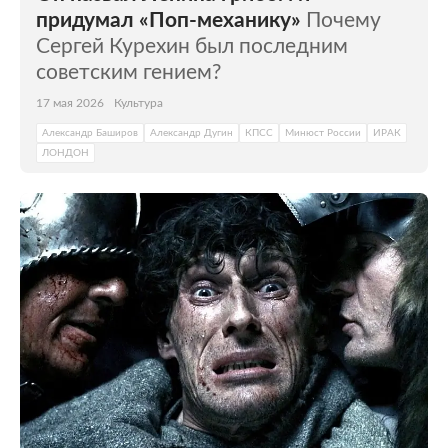
придумал «Поп-механику»
Почему
Сергей Курехин был последним
советским гением?
17 мая 2026
Культура
Александр Баширов
Александр Дугин
КПСС
Минюст России
ИРАК
ЛОНДОН