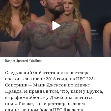
Видео: Updated / YouTube
Следующий бой отставного рестлера
состоится в июне 2018 года, на UFC 225.
Соперник — Майк Джексон по кличке
Правда. И правда в том, что, как и у Брукса,
в графе «победы» у Джексона значится
ноль. Так же, как и рестлер, в своем
единственном бою в UFC Джексон