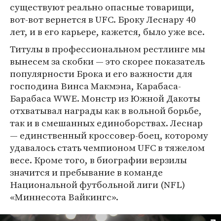
существуют реально опасные товарищи,
вот-вот вернется в UFC. Броку Леснару 40
лет, и в его карьере, кажется, было уже все.
Титулы в профессиональном рестлинге мы
вынесем за скобки — это скорее показатель
популярности Брока и его важности для
господина Винса Макмэна, Карабаса-
Барабаса WWE. Монстр из Южной Дакоты
отхватывал награды как в вольной борьбе,
так и в смешанных единоборствах. Леснар
— единственный кроссовер-боец, которому
удавалось стать чемпионом UFC в тяжелом
весе. Кроме того, в биографии верзилы
значится и пребывание в команде
Национальной футбольной лиги (NFL)
«Миннесота Вайкингс».