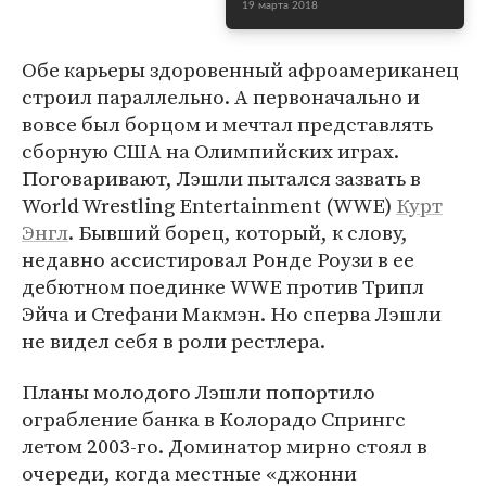
19 марта 2018
Обе карьеры здоровенный афроамериканец
строил параллельно. А первоначально и
вовсе был борцом и мечтал представлять
сборную США на Олимпийских играх.
Поговаривают, Лэшли пытался зазвать в
World Wrestling Entertainment (WWE)
Курт
Энгл
. Бывший борец, который, к слову,
недавно ассистировал Ронде Роузи в ее
дебютном поединке WWE против Трипл
Эйча и Стефани Макмэн. Но сперва Лэшли
не видел себя в роли рестлера.
Планы молодого Лэшли попортило
ограбление банка в Колорадо Спрингс
летом 2003-го. Доминатор мирно стоял в
очереди, когда местные «джонни