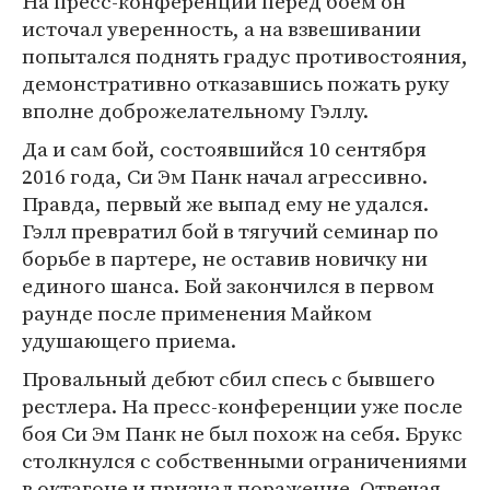
На пресс-конференции перед боем он
источал уверенность, а на взвешивании
попытался поднять градус противостояния,
демонстративно отказавшись пожать руку
вполне доброжелательному Гэллу.
Да и сам бой, состоявшийся 10 сентября
2016 года, Си Эм Панк начал агрессивно.
Правда, первый же выпад ему не удался.
Гэлл превратил бой в тягучий семинар по
борьбе в партере, не оставив новичку ни
единого шанса. Бой закончился в первом
раунде после применения Майком
удушающего приема.
Провальный дебют сбил спесь с бывшего
рестлера. На пресс-конференции уже после
боя Си Эм Панк не был похож на себя. Брукс
столкнулся с собственными ограничениями
в октагоне и признал поражение. Отвечая