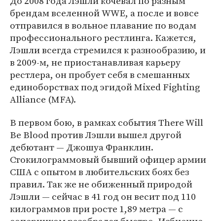
До 2008 года Лэшли кочевал по разным
брендам вселенной WWE, а после и вовсе
отправился в вольное плавание по водам
профессионального рестлинга. Кажется,
Лэшли всегда стремился к разнообразию, и
в 2009-м, не приостанавливая карьеру
рестлера, он пробует себя в смешанных
единоборствах под эгидой Mixed Fighting
Alliance (MFA).
В первом бою, в рамках события There Will
Be Blood против Лэшли вышел другой
дебютант — Джошуа Франклин.
Стокилограммовый бывший офицер армии
США с опытом в любительских боях без
правил. Так же не обиженный природой
Лэшли — сейчас в 41 год он весит под 110
килограммов при росте 1,89 метра — с