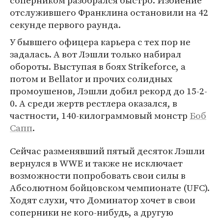
соперником разобрался быстро. Избиение
отслужившего Франклина остановили на 42
секунде первого раунда.
У бывшего офицера карьера с тех пор не
задалась. А вот Лэшли только набирал
обороты. Выступая в боях Strikeforce, а
потом и Bellator и прочих солидных
промоушенов, Лэшли добил рекорд до 15-2-
0. А среди жертв рестлера оказался, в
частности, 140-килограммовый монстр
Боб
Сапп
.
Сейчас разменявший пятый десяток Лэшли
вернулся в WWE и также не исключает
возможности попробовать свои силы в
Абсолютном бойцовском чемпионате (UFC).
Ходят слухи, что Доминатор хочет в свои
соперники не кого-нибудь, а другую