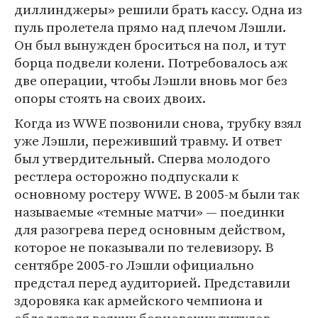
диллинджеры» решили брать кассу. Одна из
пуль пролетела прямо над плечом Лэшли.
Он был вынужден броситься на пол, и тут
борца подвели колени. Потребовалось аж
две операции, чтобы Лэшли вновь мог без
опоры стоять на своих двоих.
Когда из WWE позвонили снова, трубку взял
уже Лэшли, переживший травму. И ответ
был утвердительный. Сперва молодого
рестлера осторожно подпускали к
основному ростеру WWE. В 2005-м были так
называемые «темные матчи» — поединки
для разогрева перед основным действом,
которое не показывали по телевизору. В
сентябре 2005-го Лэшли официально
предстал перед аудиторией. Представили
здоровяка как армейского чемпиона и