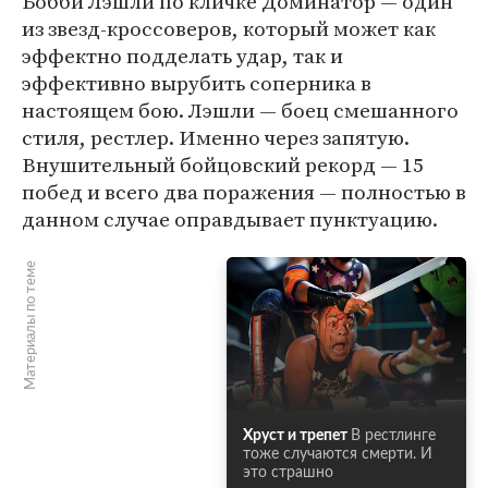
Бобби Лэшли по кличке Доминатор — один
из звезд-кроссоверов, который может как
эффектно подделать удар, так и
эффективно вырубить соперника в
настоящем бою. Лэшли — боец смешанного
стиля, рестлер. Именно через запятую.
Внушительный бойцовский рекорд — 15
побед и всего два поражения — полностью в
данном случае оправдывает пунктуацию.
Материалы по теме
Хруст и трепет
В рестлинге
тоже случаются смерти. И
это страшно