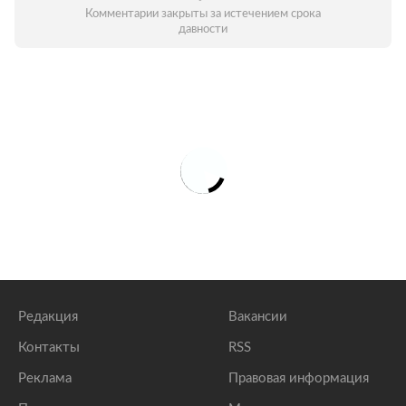
Комментарии закрыты за истечением срока
давности
Редакция
Вакансии
Контакты
RSS
Реклама
Правовая информация