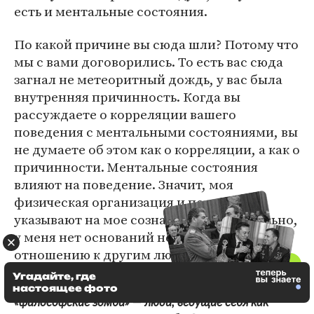
есть и ментальные состояния.
По какой причине вы сюда шли? Потому что
мы с вами договорились. То есть вас сюда
загнал не метеоритный дождь, у вас была
внутренняя причинность. Когда вы
рассуждаете о корреляции вашего
поведения с ментальными состояниями, вы
не думаете об этом как о корреляции, а как о
причинности. Ментальные состояния
влияют на поведение. Значит, моя
физическая организация и поведение
указывают на мое сознание. Следовательно,
у меня нет оснований не делать так по
отношению к другим людям.
Угадайте, где
Почему я не могу предполагать, что вокруг меня
настоящее фото
«философские зомби» — люди, ведущие себя как