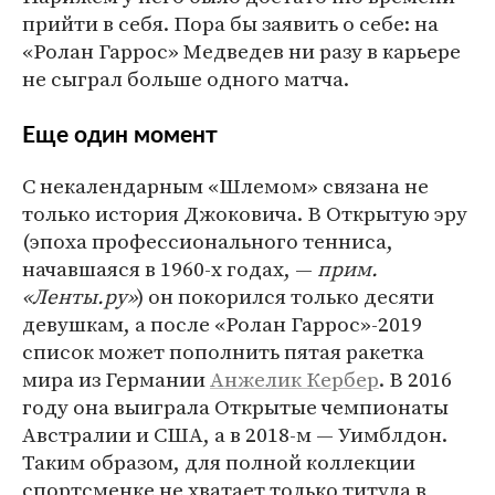
прийти в себя. Пора бы заявить о себе: на
«Ролан Гаррос» Медведев ни разу в карьере
не сыграл больше одного матча.
Еще один момент
С некалендарным «Шлемом» связана не
только история Джоковича. В Открытую эру
(эпоха профессионального тенниса,
начавшаяся в 1960-х годах, —
прим.
«Ленты.ру»
) он покорился только десяти
девушкам, а после «Ролан Гаррос»-2019
список может пополнить пятая ракетка
мира из Германии
Анжелик Кербер
. В 2016
году она выиграла Открытые чемпионаты
Австралии и США, а в 2018-м — Уимблдон.
Таким образом, для полной коллекции
спортсменке не хватает только титула в