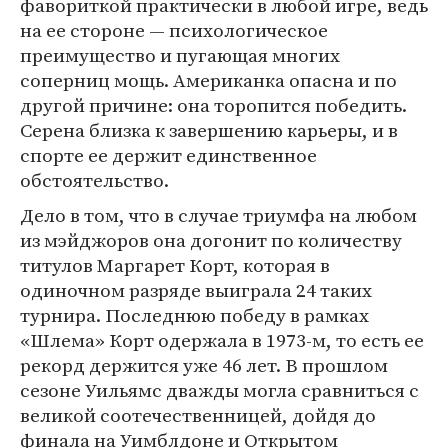
фавориткой практически в любой игре, ведь
на ее стороне — психологическое
преимущество и пугающая многих
соперниц мощь. Американка опасна и по
другой причине: она торопится победить.
Серена близка к завершению карьеры, и в
спорте ее держит единственное
обстоятельство.
Дело в том, что в случае триумфа на любом
из мэйджоров она догонит по количеству
титулов Маргарет Корт, которая в
одиночном разряде выиграла 24 таких
турнира. Последнюю победу в рамках
«Шлема» Корт одержала в 1973-м, то есть ее
рекорд держится уже 46 лет. В прошлом
сезоне Уильямс дважды могла сравниться с
великой соотечественницей, дойдя до
финала на Уимблдоне и Открытом