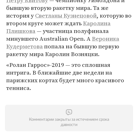
Петру Квитову
— чемпионку Уимблдона и
бывшую вторую ракетку мира. Та же
история у
Светланы Кузнецовой
, которую во
втором круге может ждать
Каролина
Плишкова
— участница полуфинала
минувшего Australian Open. А
Вероника
Кудерметова
попала на бывшую первую
ракетку мира Каролин Возняцки.
«Ролан Гаррос»-2019 — это сплошная
интрига. В ближайшие две недели на
парижских кортах будет много красивого
тенниса.
Комментарии закрыты за истечением срока
давности