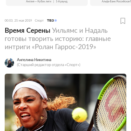
Англия — Кубок лиги
|
1-й раунд
Альфа-Банк Российская 
00:03, 25 мая 2019
Спорт
Время Серены
Уильямс и Надаль
готовы творить историю: главные
интриги «Ролан Гаррос-2019»
Ангелина Никитина
(Старший редактор отдела «Спорт»)