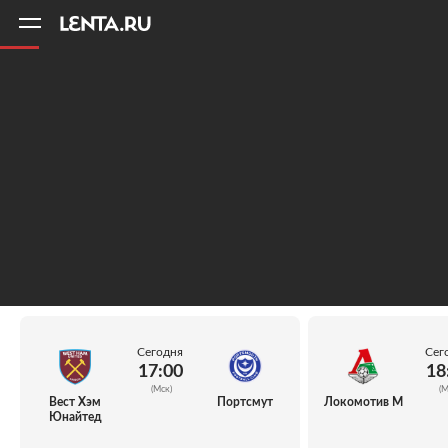
11
A
Сегодня
Сег
17:00
18
(Мск)
(М
Вест Хэм
Портсмут
Локомотив М
Юнайтед