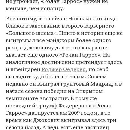
не угрожает, «Ролан Гаррос» нужен не
меньше, чем испанцу.
Все потому, что сейчас Новак как никогда
близок к завоеванию второго карьерного
«Большого шлема». Никто в истории еще не
выигрывал все мэйджоры более одного
раза, а Джоковичу для этого как раз не
хватает еще одного «Ролан Гаррос». На
аналогичное достижение претендует здесь
и швейцарец
Роджер Федерер
, но серб
выглядит куда более готовым. Совсем
недавно он выиграл грунтовый Мадрид, а в
начале сезона победил на Открытом
чемпионате Австралии. К тому же
последний триумф Федерера на «Ролан
Гаррос» датируется аж 2009 годом, в то
время как Джокович выигрывал здесь три
сезона назад. А ведь есть еще австриец