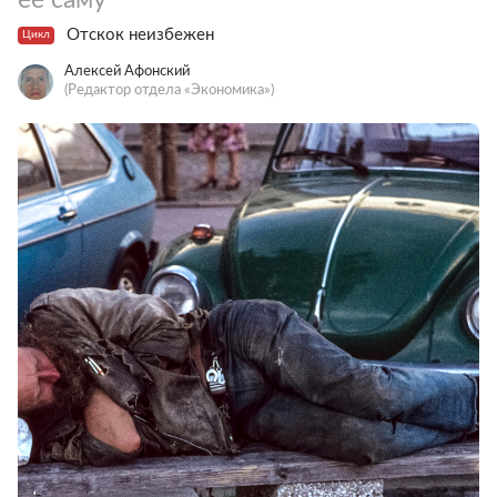
Отскок неизбежен
Цикл
Алексей Афонский
(Редактор отдела «Экономика»)