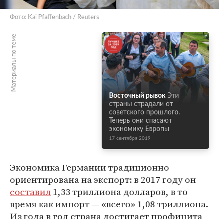
Фото: Kai Pfaffenbach / Reuters
Материалы по теме
Восточный рывок
Эти
страны страдали от
советского прошлого.
Теперь они спасают
экономику Европы
17 сентября 2019
Экономика Германии традиционно
ориентирована на экспорт: в 2017 году он
составил
1,33 триллиона долларов, в то
время как импорт — «всего» 1,08 триллиона.
Из года в год страна достигает профицита