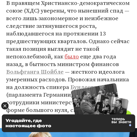
В правящем Христианско-демократическом
союзе (ХДС) уверены, что нынешний спад —
всего лишь закономерное и неизбежное
следствие затянувшегося роста,
наблюдавшегося на протяжении 13
предшествующих кварталов. Однако сейчас
такая позиция выглядит не такой
непоколебимой, как
было
еще два года
назад, в бытность министром финансов
Вольфганга Шойбле
— жесткого идеолога
умеренных расходов. Провожая начальника
на должность спикера
Бундестага
(парламента Германии) в 2017 году,
сотрудники министерства выстроились в
форме большого нуля, символизирующего
бездефицитный бюджет.
Угадайте, где
настоящее фото