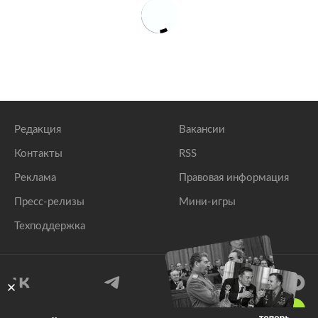
Редакция
Вакансии
Контакты
RSS
Реклама
Правовая информация
Пресс-релизы
Мини-игры
Техподдержка
18
+