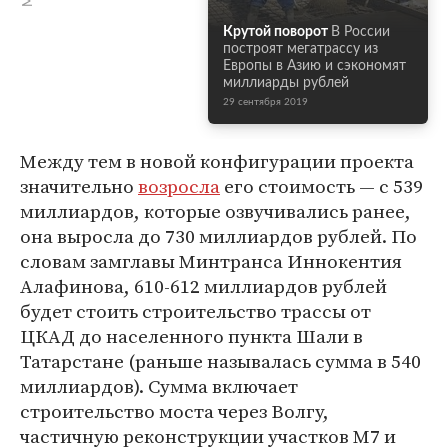
Крутой поворот
В России
построят мегатрассу из
Европы в Азию и сэкономят
миллиарды рублей
29 сентября 2019
Между тем в новой конфигурации проекта
значительно
возросла
его стоимость — с 539
миллиардов, которые озвучивались ранее,
она выросла до 730 миллиардов рублей. По
словам замглавы Минтранса Иннокентия
Алафинова, 610-612 миллиардов рублей
будет стоить строительство трассы от
ЦКАД до населенного пункта Шали в
Татарстане (раньше называлась сумма в 540
миллиардов). Сумма включает
строительство моста через Волгу,
частичную реконструкции участков М7 и