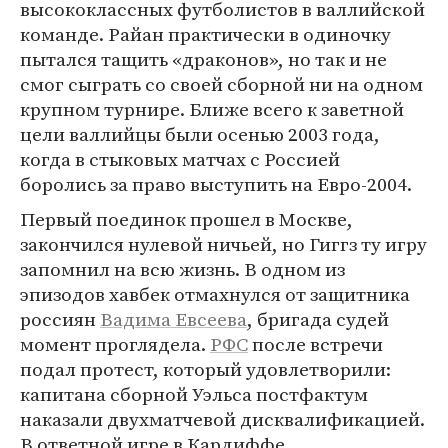
высококлассных футболистов в валлийской
команде. Райан практически в одиночку
пытался тащить «драконов», но так и не
смог сыграть со своей сборной ни на одном
крупном турнире. Ближе всего к заветной
цели валлийцы были осенью 2003 года,
когда в стыковых матчах с Россией
боролись за право выступить на Евро-2004.
Первый поединок прошел в Москве,
закончился нулевой ничьей, но Гиггз ту игру
запомнил на всю жизнь. В одном из
эпизодов хавбек отмахнулся от защитника
россиян
Вадима Евсеева
, бригада судей
момент проглядела.
РФС
после встречи
подал протест, который удовлетворили:
капитана сборной Уэльса постфактум
наказали двухматчевой дисквалификацией.
В ответной игре в Кардиффе