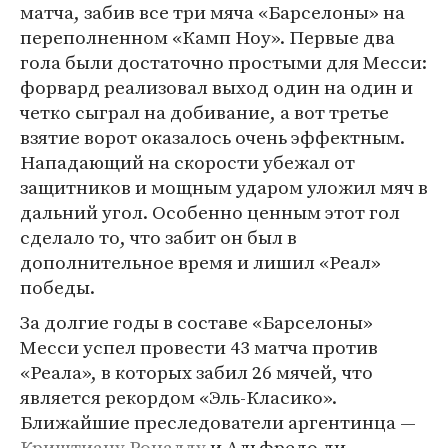
матча, забив все три мяча «Барселоны» на
переполненном «Камп Ноу». Первые два
гола были достаточно простыми для Месси:
форвард реализовал выход один на один и
четко сыграл на добивание, а вот третье
взятие ворот оказалось очень эффектным.
Нападающий на скорости убежал от
защитников и мощным ударом уложил мяч в
дальний угол. Особенно ценным этот гол
сделало то, что забит он был в
дополнительное время и лишил «Реал»
победы.
За долгие годы в составе «Барселоны»
Месси успел провести 43 матча против
«Реала», в которых забил 26 мячей, что
является рекордом «Эль-Класико».
Ближайшие преследователи аргентинца —
Криштиану Роналду
и Альфредо ди