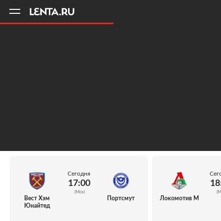
11
A
Сегодня
Сег
17:00
18
(Мск)
(М
Вест Хэм
Портсмут
Локомотив М
Юнайтед