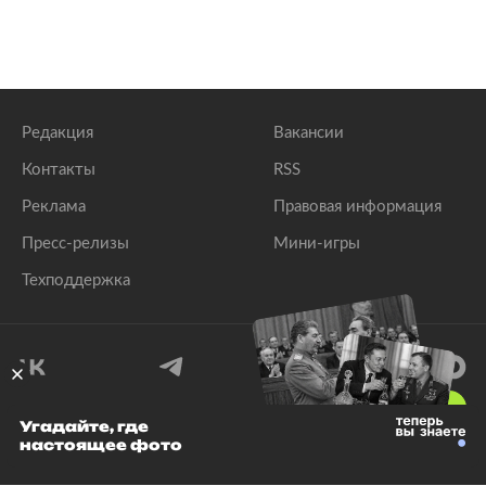
Редакция
Вакансии
Контакты
RSS
Реклама
Правовая информация
Пресс-релизы
Мини-игры
Техподдержка
18
+
Угадайте, где
настоящее фото
© 1999–2026 Все права защищены.
ООО «Лента.Ру»