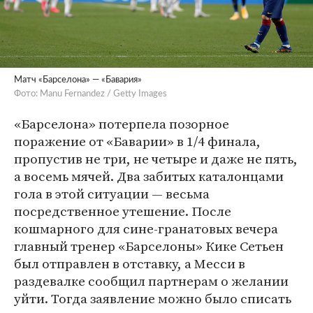
Матч «Барселона» — «Бавария»
Фото: Manu Fernandez / Getty Images
«Барселона» потерпела позорное
поражение от «Баварии» в 1/4 финала,
пропустив не три, не четыре и даже не пять,
а восемь мячей. Два забитых каталонцами
гола в этой ситуации — весьма
посредственное утешение. После
кошмарного для сине-гранатовых вечера
главный тренер «Барселоны» Кике Сетьен
был отправлен в отставку, а Месси в
раздевалке сообщил партнерам о желании
уйти. Тогда заявление можно было списать