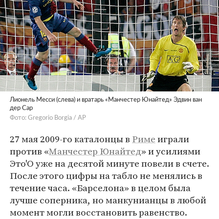
Лионель Месси (слева) и вратарь «Манчестер Юнайтед» Эдвин ван
дер Сар
Фото: Gregorio Borgia / AP
27 мая 2009-го каталонцы в
Риме
играли
против «
Манчестер Юнайтед
» и усилиями
Это'О уже на десятой минуте повели в счете.
После этого цифры на табло не менялись в
течение часа. «Барселона» в целом была
лучше соперника, но манкунианцы в любой
момент могли восстановить равенство.