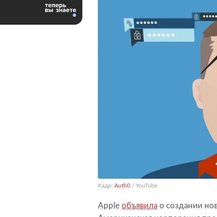
Кадр:
Auth0
/ YouTube
Apple
объявила
о создании нов