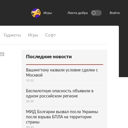
Игры
Лента добра
Войти
Гаджеты
Игры
Софт
Последние новости
Вашингтону назвали условие сделки с
Москвой
19:22
Беспилотную опасность объявили в
одном российском регионе
20:39
МИД Болгарии вызвал посла Украины
после взрыва БПЛА на территории
страны
20:35