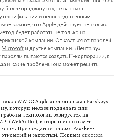
дложила отказаться от классических способов
у более продвинутых, связанных с
утентификации и непосредственным
амое важное, что Apple действует не только
метод будет работать не только на
ериканской компании. Отказаться от паролей
,
Microsoft
и другие компании. «Лента.ру»
у паролям пытаются создать IT-корпорации, в
льза и какие проблемы она может решить.
тчиков WWDC Apple анонсировала Passkeys —
му, которую нельзя подделать или
 работы технологии базируется на
 API (WebAuthn), который использует
ючом. При создании пароля Passkeys
— открытый и закрытый. Первым система