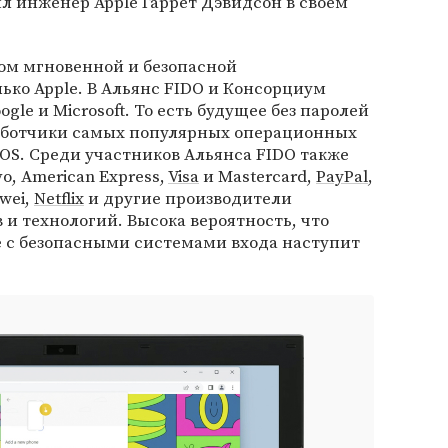
ил инженер Apple Гаррет Дэвидсон в своем
ом мгновенной и безопасной
ько Apple. В Альянс FIDO и Консорциум
gle и Microsoft. То есть будущее без паролей
ботчики самых популярных операционных
iOS. Среди участников Альянса FIDO также
o, American Express,
Visa
и Mastercard,
PayPal
,
awei,
Netflix
и другие производители
 и технологий. Высока вероятность, что
 с безопасными системами входа наступит