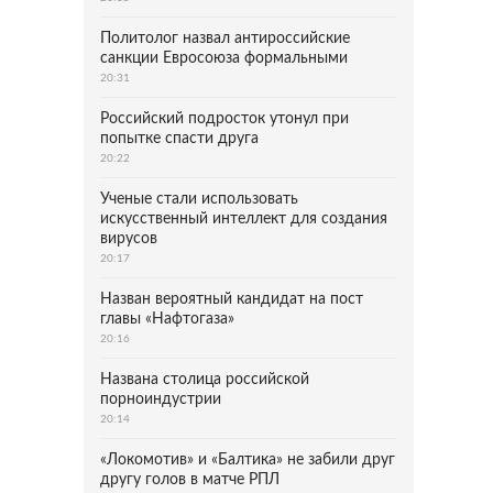
Политолог назвал антироссийские
санкции Евросоюза формальными
20:31
Российский подросток утонул при
попытке спасти друга
20:22
Ученые стали использовать
искусственный интеллект для создания
вирусов
20:17
Назван вероятный кандидат на пост
главы «Нафтогаза»
20:16
Названа столица российской
порноиндустрии
20:14
«Локомотив» и «Балтика» не забили друг
другу голов в матче РПЛ