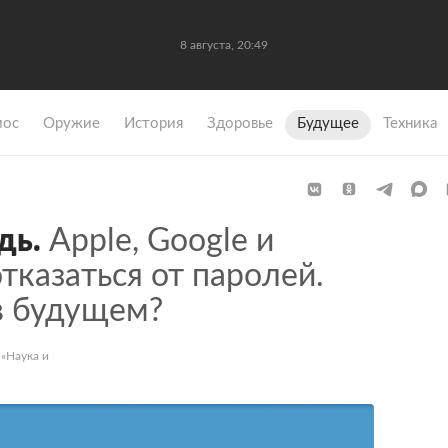
8 августа, 20:49
мос
Оружие
История
Здоровье
Будущее
Техника
дь.
Apple, Google и
отказаться от паролей.
в будущем?
 «Наука и