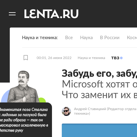
11
A
Наука и техника
Все
Наука
В России
Кос
00:01, 26 июня 2022
Наука и техника
Забудь его, забу
Microsoft хотят 
Что заменит их 
Андрей Ставицкий
(Редактор отдела
Знаменитая поза Сталина
техника»)
с ладонью за пазухой была
не ради образа — так он
маскировал искалеченную в
детстве руку