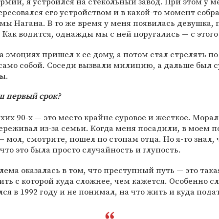
рмии, я устроился на стекольный завод. При этом у м
ересовался его устройством и в какой-то момент соб
мы Нагана. В то же время у меня появилась девушка, 
 Как водится, однажды мы с ней поругались — с этого 
на эмоциях пришел к ее дому, а потом стал стрелять п
само собой. Соседи вызвали милицию, а дальше был с
ы.
ш первый срок?
ихих 90-х — это место крайне суровое и жесткое. Мора
переживал из-за семьи. Когда меня посадили, в моем п
— мол, смотрите, пошел по стопам отца. Но я-то знал, 
 что это была просто случайность и глупость.
лема оказалась в том, что преступный путь — это така
ить с которой куда сложнее, чем кажется. Особенно сл
лся в 1992 году и не понимал, на что жить и куда пода