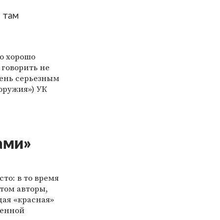
 там
о хорошо
 говорить не
чень серьезным
 оружия») УК
ами»
то: в то время
том авторы,
щая «красная»
венной