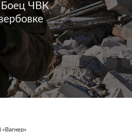
Боец ЧВК
 вербовке
 «Вагнер»