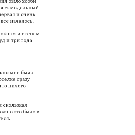
еня было хобби
рал самодельный
первая и очень
все началось.
о окнам и стенам
уд и три года
льно мне было
оселке сразу
что ничего
я скользкая
ожно это было в
ться.