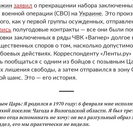
ожин
заявил
о прекращении набора заключенных
 военной операции (СВО) на
Украине
. Это прои
того, как у первой группы осужденных, отправле
лись
полугодовые контракты — все они были п
овки заключенных в ряды ЧВК «Вагнер» долгое
ественных споров о том, насколько допустимо
боевых действиях. Корреспонденту «Ленты.ру»
ь пообщаться с одним из бойцов с позывным Ца
ах лишения свободы, а затем отправился в зону
ой шанс. Это — его история.
ным Царь:
Я родился в 1970 году: 6 февраля мне исполн
ихий
поселок Чагода
в
Вологодской области
. Я был тр
 но отца вспоминать не хочу: он вел разгульный образ
идел, его мы практически не видели.