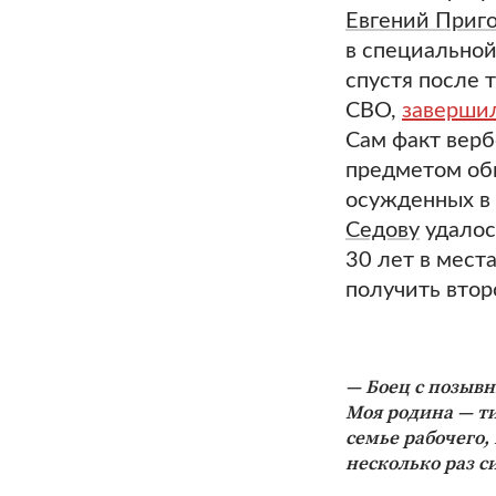
Евгений Приг
в специальной
спустя после 
СВО,
заверши
Сам факт верб
предметом общ
осужденных в 
Седову
удалос
30 лет в мест
получить втор
Боец с позыв
Моя родина — т
семье рабочего,
несколько раз с