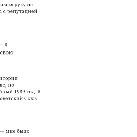
нимал руку на
с с репутацией
— я
 свою
ритории
ше, но
йный 1989 год. Я
Советский Союз
 — мне было