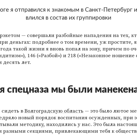
тоге я отправился к знакомым в Санкт-Петербург и
влился в состав их группировки
рэкетом — совершали разбойные нападения на тех, кт
при деньгах: подробнее о том времени, уж простите, я
угода такой жизни я вновь попал на зону, причем по о
ндитизм»), 146 («Разбой») и 218 («Незаконное ношение
 десять лет.
я спецназа мы были манекен
 сидеть в
Волгоградскую область
— это было лютое мес
едряло новый порядок воспитания осужденных, при э
тывали методику, находились у нас. Это была настоя
м и разными секциями, привлекающими тебя к общест