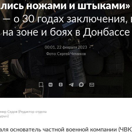
лись ножами и штыками»
 — о 30 годах заключения,
на зоне и боях в Донбассе
00:01, 22 февраля 2023
Фото: Сергей Чемеков
имир Седов
(Редактор отдела
уры»)
аля основатель частной военной компании (ЧВК)