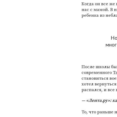
Когда он все же
нас с мамой. В 
ребенка из небл
Но
мног
После школы был
современного
Т
становиться вое
хотел вернуться
распался, и все
«Лента.ру»: к
То, что раньше 