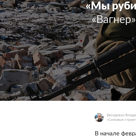
«Мы руби
«Вагнер»
Беседовал Влад
«Силовые структ
В начале февр