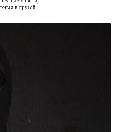
 все сложности,
попал в другой