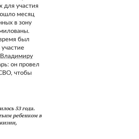
 для участия
зошло месяц
нных в зону
омилованы.
 время был
 участие
Владимиру
рь: он провел
 СВО, чтобы
илось 53 года.
етьим ребенком в
 жизни,