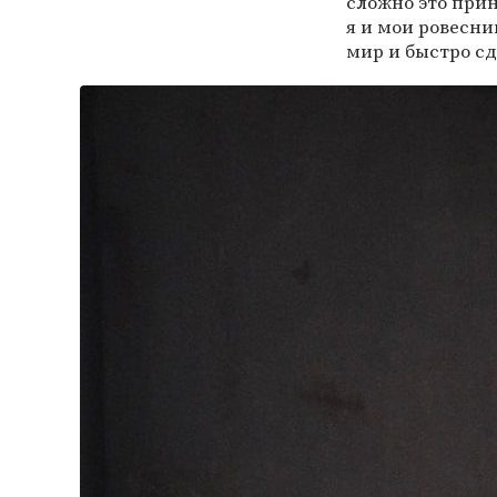
сложно это прин
я и мои ровесни
мир и быстро с