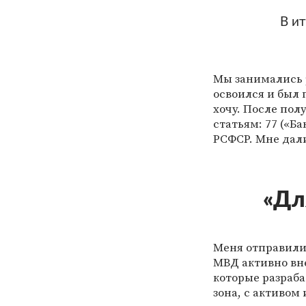
В и
Мы занимались 
освоился и был 
хочу. После пол
статьям: 77 («Ба
РСФСР. Мне дали
«Дл
Меня отправили
МВД активно вн
которые разраба
зона, с активо