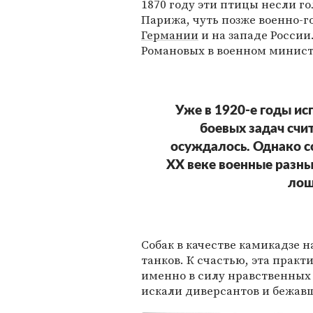
1870 году эти птицы несли 
Парижа, чуть позже военно-г
Германии
и на западе России
Романовых в военном минист
Уже в 1920-е годы и
боевых задач счи
осуждалось. Однако с
XX веке военные разны
лош
Собак в качестве камикадзе 
танков. К счастью, эта прак
именно в силу нравственных 
искали диверсантов и бежавш