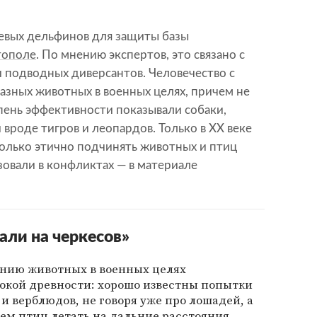
евых дельфинов для защиты базы
тополе
. По мнению экспертов, это связано с
и подводных диверсантов. Человечество с
азных животных в военных целях, причем не
пень эффективности показывали собаки,
вроде тигров и леопардов. Только в XX веке
колько этично подчинять животных и птиц
зовали в конфликтах — в материале
али на черкесов»
нию животных в военных целях
окой древности: хорошо известны попытки
и верблюдов, не говоря уже про лошадей, а
ем птиц летать на дальние расстояния.