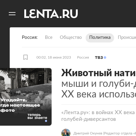
11
A
Россия
Все
Общество
Политика
Происше
00:02, 18 июня 2023
Россия
Животный нати
мыши и голуби-д
XX века использ
Угадайте,
где настоящее
фото
«Лента.ру»: в войнах XX век
голубей-диверсантов
Дмитрий Окунев
(Редактор отдела «