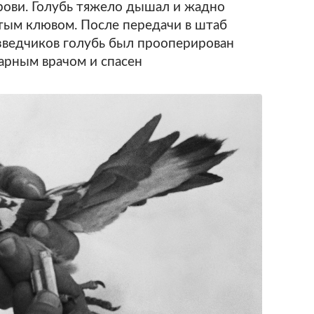
крови. Голубь тяжело дышал и жадно
ытым клювом. После передачи в штаб
азведчиков голубь был прооперирован
арным врачом и спасен