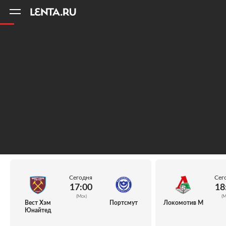
11
A
Сегодня
Сег
17:00
18
(Мск)
(М
Вест Хэм
Портсмут
Локомотив М
Юнайтед