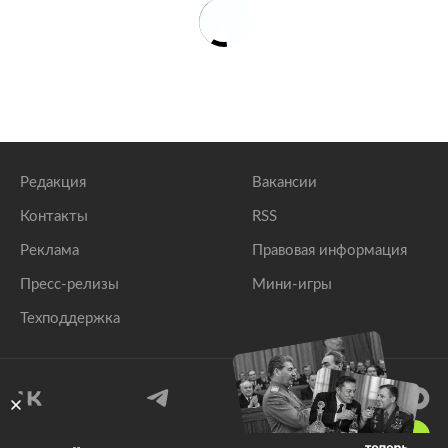
Редакция
Вакансии
Контакты
RSS
Реклама
Правовая информация
Пресс-релизы
Мини-игры
Техподдержка
18
+