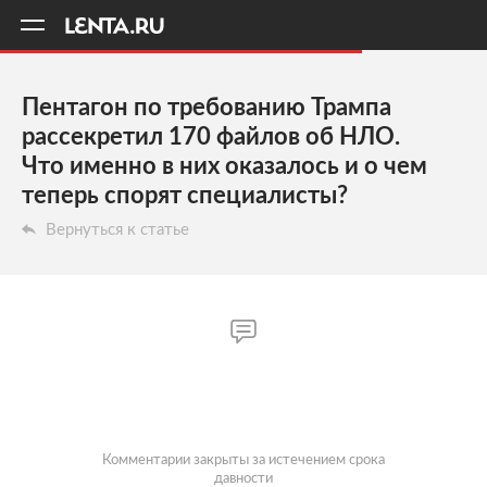
11
A
Пентагон по требованию Трампа
рассекретил 170 файлов об НЛО.
Что именно в них оказалось и о чем
теперь спорят специалисты?
Вернуться к статье
Комментарии закрыты за истечением срока
давности