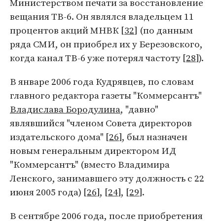
Министерством печати за восстановление
вещания ТВ-6. Он являлся владельцем 11
процентов акций МНВК [
32
] (по данным
ряда СМИ, он приобрел их у Березовского,
когда канал ТВ-6 уже потерял частоту [
28
]).
В январе 2006 года Кудрявцев, по словам
главного редактора газеты "Коммерсантъ"
Владислава Бородулина
, "давно"
являвшийся "членом Совета директоров
издательского дома" [
26
], был назначен
новым генеральным директором ИД
"Коммерсантъ" (вместо Владимира
Ленского, занимавшего эту должность с 22
июня 2005 года) [
26
], [
24
], [
29
].
В сентябре 2006 года, после приобретения