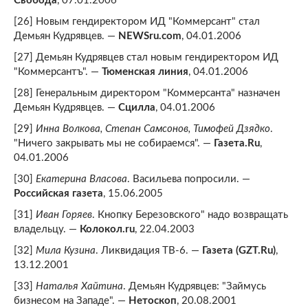
Свобода
, 07.01.2006
[26] Новым гендиректором ИД "Коммерсант" стал
Демьян Кудрявцев. —
NEWSru.com
, 04.01.2006
[27] Демьян Кудрявцев стал новым гендиректором ИД
"Коммерсантъ". —
Тюменская линия
, 04.01.2006
[28] Генеральным директором "Коммерсанта" назначен
Демьян Кудрявцев. —
Сцилла
, 04.01.2006
[29]
Инна Волкова, Степан Самсонов, Тимофей Дзядко
.
"Ничего закрывать мы не собираемся". —
Газета.Ru
,
04.01.2006
[30]
Екатерина Власова
. Васильева попросили. —
Российская газета
, 15.06.2005
[31]
Иван Горяев
. Кнопку Березовского" надо возвращать
владельцу. —
Колокол.ru
, 22.04.2003
[32]
Мила Кузина
. Ликвидация ТВ-6. —
Газета (GZT.Ru)
,
13.12.2001
[33]
Наталья Хайтина
. Демьян Кудрявцев: "Займусь
бизнесом на Западе". —
Нетоскоп
, 20.08.2001