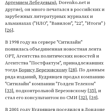
Артемием Лебедевым
), Dorenko.net и
другие), он много печатался в российских и
зарубежных литературных журналах и
альманахах ("НЛО", "Вавилон", "22", "Итоги" )
[
26
].
В 1998 году на сервере "Ситилайн"
появилась объединенная новостная лента
ОРТ, Агентства политических новостей и
Агентства "Постфактум", принадлежавших
тогда
Борису Березовскому
[
28
]. По данным
ряда изданий, Кудрявцев продал компанию
"Ситилайн" компании "Голден Телеком"
[
33
], подконтрольной Березовскому [
35
], и
стал его консультантом по СМИ [
32
], [
34
].
В 2001 году Кудрявцев поселился в Лондоне