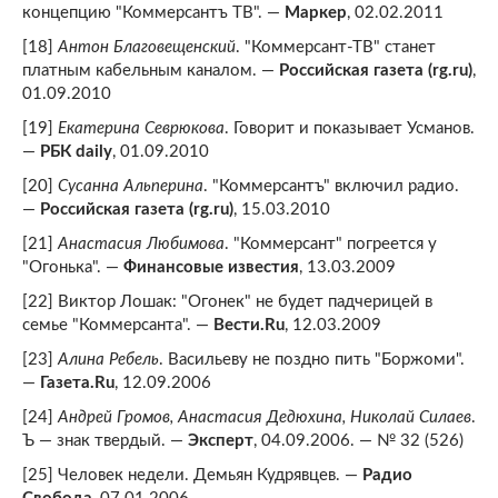
концепцию "Коммерсантъ ТВ". —
Маркер
, 02.02.2011
[18]
Антон Благовещенский
. "Коммерсант-ТВ" станет
платным кабельным каналом. —
Российская газета (rg.ru)
,
01.09.2010
[19]
Екатерина Севрюкова
. Говорит и показывает Усманов.
—
РБК daily
, 01.09.2010
[20]
Сусанна Альперина
. "Коммерсантъ" включил радио.
—
Российская газета (rg.ru)
, 15.03.2010
[21]
Анастасия Любимова
. "Коммерсант" погреется у
"Огонька". —
Финансовые известия
, 13.03.2009
[22] Виктор Лошак: "Огонек" не будет падчерицей в
семье "Коммерсанта". —
Вести.Ru
, 12.03.2009
[23]
Алина Ребель
. Васильеву не поздно пить "Боржоми".
—
Газета.Ru
, 12.09.2006
[24]
Андрей Громов, Анастасия Дедюхина, Николай Силаев
.
Ъ — знак твердый. —
Эксперт
, 04.09.2006. — № 32 (526)
[25] Человек недели. Демьян Кудрявцев. —
Радио