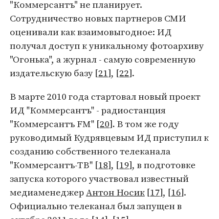
"Коммерсантъ" не планирует.
Сотрудничество новых партнеров СМИ
оценивали как взаимовыгодное: ИД
получал доступ к уникальному фотоархиву
"Огонька", а журнал - самую современную
издательскую базу [
21
], [
22
].
В марте 2010 года стартовал новый проект
ИД "Коммерсантъ" - радиостанция
"Коммерсантъ FM" [
20
]. В том же году
руководимый Кудрявцевым ИД приступил к
созданию собственного телеканала
"Коммерсантъ-ТВ" [
18
], [
19
], в подготовке
запуска которого участвовал известный
медиаменеджер
Антон Носик
[
17
], [
16
].
Официально телеканал был запущен в