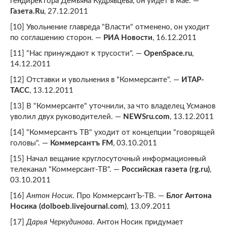
гендиректора Демьяна Кудрявцева, он уйдет в мае. —
Газета.Ru
, 27.12.2011
[10] Увольнение главреда "Власти" отменено, он уходит
по соглашению сторон. —
РИА Новости
, 16.12.2011
[11] "Нас принуждают к трусости". —
OpenSpace.ru
,
14.12.2011
[12] Отставки и увольнения в "Коммерсанте". —
ИТАР-
ТАСС
, 13.12.2011
[13] В "Коммерсанте" уточнили, за что владелец Усманов
уволил двух руководителей. —
NEWSru.com
, 13.12.2011
[14] "Коммерсантъ ТВ" уходит от концепции "говорящей
головы". —
Коммерсантъ FM
, 03.10.2011
[15] Начал вещание круглосуточный информационный
телеканал "Коммерсант-ТВ". —
Российская газета (rg.ru)
,
03.10.2011
[16]
Антон Носик
. Про КоммерсантЪ-ТВ. —
Блог Антона
Носика (dolboeb.livejournal.com)
, 13.09.2011
[17]
Дарья Черкудинова
. Антон Носик придумает