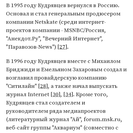
В 1995 году Кудрявцев вернулся в Россию.
Основал и стал генеральным продюсером
компании Netskate (среди интернет-
проектов компании - MSNBC/Россия,
"Анекдот.Ру", "Вечерний Интернет",
"Паравозов-News") [
27
].
В 1996 году Кудрявцев вместе с Михаилом
Бриджиди и Емельяном Захаровым создал и
возглавил провайдерскую компанию
"Ситилайн" [
28
], а также начал выпускать
журнал Internet [
30
], [
34
]. Кроме того,
Кудрявцев стал создателем и
руководителем ряда медиапроектов
(литературный журнал "Ай", forum.msk.ru,
веб-сайт группы "Аквариум" (совместно с