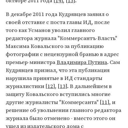
октябре 2011 года [
14
], [
15
].
В декабре 2011 года Кудрявцев заявил о
своей отставке с поста главы ИД, после
того как Усманов уволил главного
редактора журнала "Коммерсантъ-Власть"
Максима Ковальского за публикацию
фотографии с нецензурной бранью в адрес
премьер-министра
Владимира Путина
. Сам
Кудрявцев признал, что эта публикация
нарушила принятые в ИД стандарты
журналистики [
12
], [
13
]. В дальнейшем в
защиту Ковальского вступились многие
другие журналисты "Коммерсанта" [
11
], и
решение об увольнении главного редактора
журнала было отменено - вместо этого он
ушел из издательского дома с