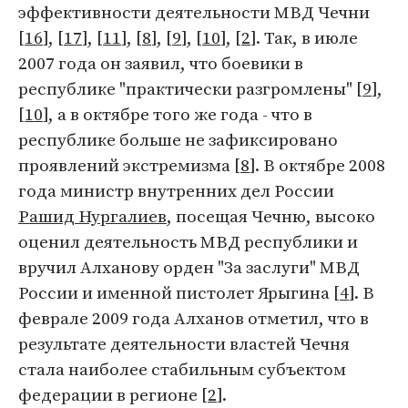
эффективности деятельности МВД Чечни
[
16
], [
17
], [
11
], [
8
], [
9
], [
10
], [
2
]. Так, в июле
2007 года он заявил, что боевики в
республике "практически разгромлены" [
9
],
[
10
], а в октябре того же года - что в
республике больше не зафиксировано
проявлений экстремизма [
8
]. В октябре 2008
года министр внутренних дел России
Рашид Нургалиев
, посещая Чечню, высоко
оценил деятельность МВД республики и
вручил Алханову орден "За заслуги" МВД
России и именной пистолет Ярыгина [
4
]. В
феврале 2009 года Алханов отметил, что в
результате деятельности властей Чечня
стала наиболее стабильным субъектом
федерации в регионе [
2
].