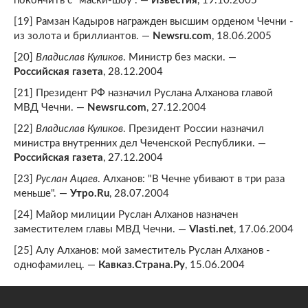
покончить с "маски-шоу". —
Известия
, 19.10.2005
[19] Рамзан Кадыров награжден высшим орденом Чечни -
из золота и бриллиантов. —
Newsru.com
, 18.06.2005
[20]
Владислав Куликов
. Министр без маски. —
Российская газета
, 28.12.2004
[21] Президент РФ назначил Руслана Алханова главой
МВД Чечни. —
Newsru.com
, 27.12.2004
[22]
Владислав Куликов
. Президент России назначил
министра внутренних дел Чеченской Республики. —
Российская газета
, 27.12.2004
[23]
Руслан Ацаев
. Алханов: "В Чечне убивают в три раза
меньше". —
Утро.Ru
, 28.07.2004
[24] Майор милиции Руслан Алханов назначен
заместителем главы МВД Чечни. —
Vlasti.net
, 17.06.2004
[25] Алу Алханов: мой заместитель Руслан Алханов -
однофамилец. —
Кавказ.Страна.Ру
, 15.06.2004