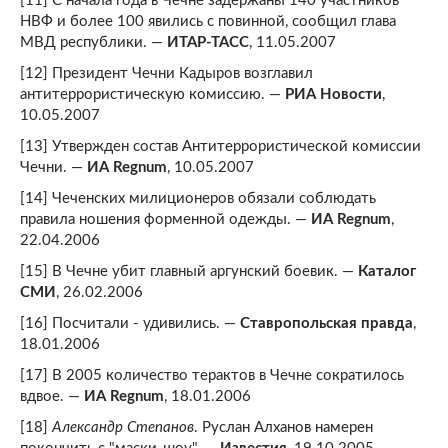
[11] С начала года в Чечне задержаны 140 участников
НВФ и более 100 явились с повинной, сообщил глава
МВД республики. —
ИТАР-ТАСС
, 11.05.2007
[12] Президент Чечни Кадыров возглавил
антитеррористическую комиссию. —
РИА Новости
,
10.05.2007
[13] Утвержден состав Антитеррористической комиссии
Чечни. —
ИА Regnum
, 10.05.2007
[14] Чеченских милиционеров обязали соблюдать
правила ношения форменной одежды. —
ИА Regnum
,
22.04.2006
[15] В Чечне убит главный аргунский боевик. —
Каталог
СМИ
, 26.02.2006
[16] Посчитали - удивились. —
Ставропольская правда
,
18.01.2006
[17] В 2005 количество терактов в Чечне сократилось
вдвое. —
ИА Regnum
, 18.01.2006
[18]
Александр Степанов
. Руслан Алханов намерен