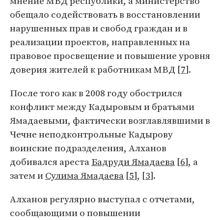
мнение МВД республики, а министерство
обещало содействовать в восстановлении
нарушенных прав и свобод граждан и в
реализации проектов, направленных на
правовое просвещение и повышение уровня
доверия жителей к работникам МВД [
7
].
После того как в 2008 году обострился
конфликт между Кадыровым и братьями
Ямадаевыми, фактически возглавлявшими в
Чечне неподконтрольные Кадырову
воинские подразделения, Алханов
добивался ареста
Бадруди Ямадаева
[
6
], а
затем и
Сулима Ямадаева
[
5
], [
3
].
Алханов регулярно выступал с отчетами,
сообщающими о повышении