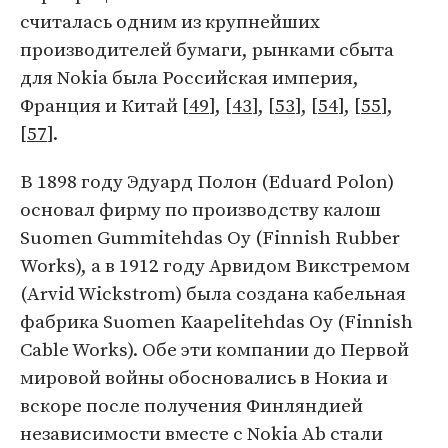
считалась одним из крупнейших
производителей бумаги, рынками сбыта
для Nokia была Российская империя,
Франция и Китай [
49
], [
43
], [
53
], [
54
], [
55
],
[
57
].
В 1898 году Эдуард Полон (Eduard Polon)
основал фирму по производству калош
Suomen Gummitehdas Oy (Finnish Rubber
Works), а в 1912 году Арвидом Викстремом
(Arvid Wickstrom) была создана кабельная
фабрика Suomen Kaapelitehdas Oy (Finnish
Cable Works). Обе эти компании до Первой
мировой войны обосновались в Нокиа и
вскоре после получения Финляндией
независимости вместе с Nokia Ab стали