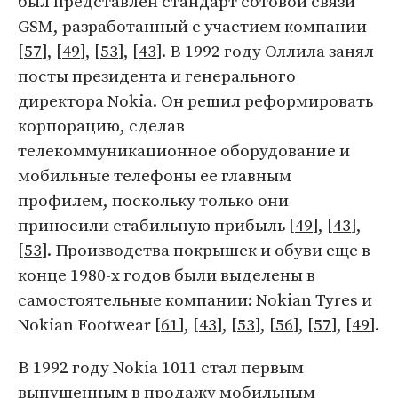
был представлен стандарт сотовой связи
GSM, разработанный с участием компании
[
57
], [
49
], [
53
], [
43
]. В 1992 году Оллила занял
посты президента и генерального
директора Nokia. Он решил реформировать
корпорацию, сделав
телекоммуникационное оборудование и
мобильные телефоны ее главным
профилем, поскольку только они
приносили стабильную прибыль [
49
], [
43
],
[
53
]. Производства покрышек и обуви еще в
конце 1980-х годов были выделены в
самостоятельные компании: Nokian Tyres и
Nokian Footwear [
61
], [
43
], [
53
], [
56
], [
57
], [
49
].
В 1992 году Nokia 1011 стал первым
выпущенным в продажу мобильным