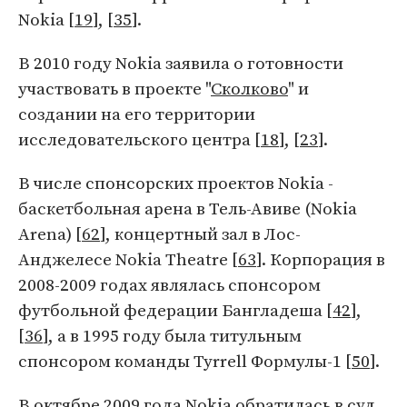
Nokia [
19
], [
35
].
В 2010 году Nokia заявила о готовности
участвовать в проекте "
Сколково
" и
создании на его территории
исследовательского центра [
18
], [
23
].
В числе спонсорских проектов Nokia -
баскетбольная арена в Тель-Авиве (Nokia
Arena) [
62
], концертный зал в Лос-
Анджелесе Nokia Theatre [
63
]. Корпорация в
2008-2009 годах являлась спонсором
футбольной федерации Бангладеша [
42
],
[
36
], а в 1995 году была титульным
спонсором команды Tyrrell Формулы-1 [
50
].
В октябре 2009 года Nokia обратилась в суд,