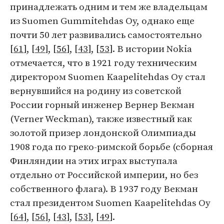
принадлежать одним и тем же владельцам
из Suomen Gummitehdas Oy, однако еще
почти 50 лет развивались самостоятельно
[
61
], [
49
], [
56
], [
43
], [
53
]. В истории Nokia
отмечается, что в 1921 году техническим
директором Suomen Kaapelitehdas Oy стал
вернувшийся на родину из советской
России горный инженер Вернер Векман
(Verner Weckman), также известный как
золотой призер лондонской Олимпиады
1908 года по греко-римской борьбе (сборная
Финляндии на этих играх выступала
отдельно от Российской империи, но без
собственного флага). В 1937 году Векман
стал президентом Suomen Kaapelitehdas Oy
[
64
], [
56
], [
43
], [
53
], [
49
].