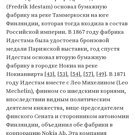
(Fredrik Idestam) основал бумажную
фабрику на реке Таммеркоски на юге
Финляндии, которая тогда входила в состав
Российской империи. В 1867 году фабрика
Идестама была удостоена бронзовой
медали Парижской выставки, год спустя
Идестам основал вторую бумажную
фабрику в городке Нокиа на реке
Нокианвирта [
43
], [
53
], [
54
], [
57
], [
49
]. В 1871
году Идестам вместе с Лео Михелином (Leo
Mechelin), финном со шведскими корнями,
впоследствии видным политическим
деятелем княжества, вице-председателем
финского Сената и сторонником автономии
Финляндии, объединил обе фабрики в
корпорацию Nokia Ab. Эта компания