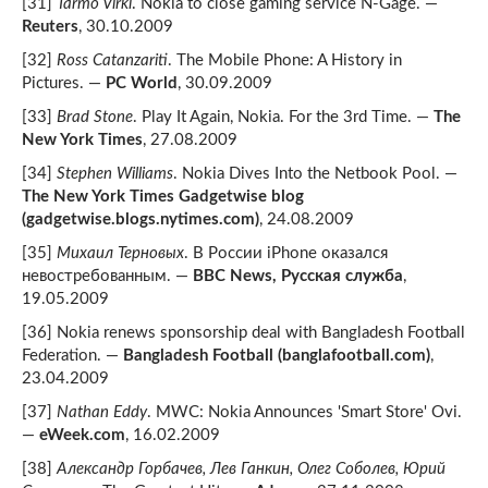
[31]
Tarmo Virki
. Nokia to close gaming service N-Gage. —
Reuters
, 30.10.2009
[32]
Ross Catanzariti
. The Mobile Phone: A History in
Pictures. —
PC World
, 30.09.2009
[33]
Brad Stone
. Play It Again, Nokia. For the 3rd Time. —
The
New York Times
, 27.08.2009
[34]
Stephen Williams
. Nokia Dives Into the Netbook Pool. —
The New York Times Gadgetwise blog
(gadgetwise.blogs.nytimes.com)
, 24.08.2009
[35]
Михаил Терновых
. В России iPhone оказался
невостребованным. —
BBC News, Русская служба
,
19.05.2009
[36] Nokia renews sponsorship deal with Bangladesh Football
Federation. —
Bangladesh Football (banglafootball.com)
,
23.04.2009
[37]
Nathan Eddy
. MWC: Nokia Announces 'Smart Store' Ovi.
—
eWeek.com
, 16.02.2009
[38]
Александр Горбачев, Лев Ганкин, Олег Соболев, Юрий