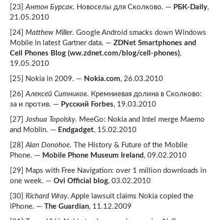
[23]
Антон Бурсак
. Новоселы для Сколково. —
РБК-Daily
,
21.05.2010
[24]
Matthew Miller
. Google Android smacks down Windows
Mobile in latest Gartner data. —
ZDNet Smartphones and
Cell Phones Blog (ww.zdnet.com/blog/cell-phones)
,
19.05.2010
[25] Nokia in 2009. —
Nokia.com
, 26.03.2010
[26]
Алексей Ситников
. Кремниевая долина в Сколково:
за и против. —
Русский Forbes
, 19.03.2010
[27]
Joshua Topolsky
. MeeGo: Nokia and Intel merge Maemo
and Moblin. —
Endgadget
, 15.02.2010
[28]
Alan Donohoe
. The History & Future of the Mobile
Phone. —
Mobile Phone Museum Ireland
, 09.02.2010
[29] Maps with Free Navigation: over 1 million downloads in
one week. —
Ovi Official blog
, 03.02.2010
[30]
Richard Wray
. Apple lawsuit claims Nokia copied the
iPhone. —
The Guardian
, 11.12.2009