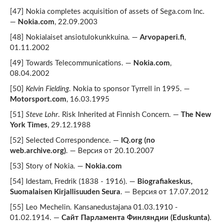
[47] Nokia completes acquisition of assets of Sega.com Inc.
—
Nokia.com
, 22.09.2003
[48] Nokialaiset ansiotulokunkkuina. —
Arvopaperi.fi
,
01.11.2002
[49] Towards Telecommunications. —
Nokia.com
,
08.04.2002
[50]
Kelvin Fielding
. Nokia to sponsor Tyrrell in 1995. —
Motorsport.com
, 16.03.1995
[51]
Steve Lohr
. Risk Inherited at Finnish Concern. —
The New
York Times
, 29.12.1988
[52] Selected Correspondence. —
IQ.org (по
web.archive.org)
. — Версия от 20.10.2007
[53] Story of Nokia. —
Nokia.com
[54] Idestam, Fredrik (1838 - 1916). —
Biografiakeskus,
Suomalaisen Kirjallisuuden Seura
. — Версия от 17.07.2012
[55] Leo Mechelin. Kansanedustajana 01.03.1910 -
01.02.1914. —
Сайт Парламента Финляндии (Eduskunta)
.