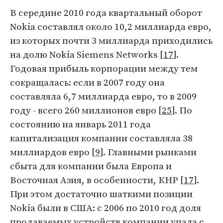
В середине 2010 года квартальный оборот
Nokia составлял около 10,2 миллиарда евро,
из которых почти 3 миллиарда приходились
на долю Nokia Siemens Networks [
17
].
Годовая прибыль корпорации между тем
сокращалась: если в 2007 году она
составляла 6,7 миллиарда евро, то в 2009
году - всего 260 миллионов евро [
25
]. По
состоянию на январь 2011 года
капитализация компании составляла 38
миллиардов евро [
9
]. Главными рынками
сбыта для компании была Европа и
Восточная Азия, в особенности, КНР [
17
].
При этом достаточно шаткими позиции
Nokia были в США: с 2006 по 2010 год доля
продаваемых устройств компании упала с