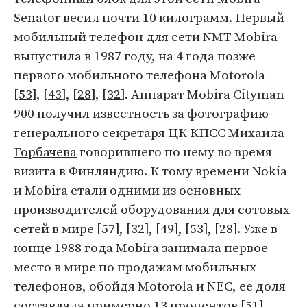
Senator весил почти 10 килограмм. Первый
мобильный телефон для сети NMT Mobira
выпустила в 1987 году, на 4 года позже
первого мобильного телефона Motorola
[
53
], [
43
], [
28
], [
32
]. Аппарат Mobira Cityman
900 получил известность за фотографию
генерального секретаря ЦК КПСС
Михаила
Горбачева
говорившего по нему во время
визита в Финляндию. К тому времени Nokia
и Mobira стали одними из основных
производителей оборудования для сотовых
сетей в мире [
57
], [
32
], [
49
], [
53
], [
28
]. Уже в
конце 1988 года Mobira занимала первое
место в мире по продажам мобильных
телефонов, обойдя Motorola и NEC, ее доля
составляла примерно 13 процентов [
51
].