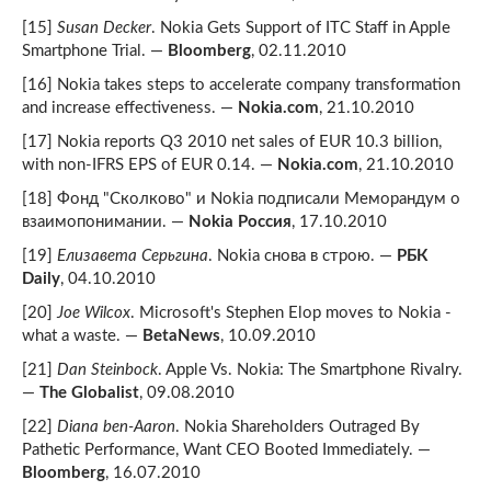
[15]
Susan Decker
. Nokia Gets Support of ITC Staff in Apple
Smartphone Trial. —
Bloomberg
, 02.11.2010
[16] Nokia takes steps to accelerate company transformation
and increase effectiveness. —
Nokia.com
, 21.10.2010
[17] Nokia reports Q3 2010 net sales of EUR 10.3 billion,
with non-IFRS EPS of EUR 0.14. —
Nokia.com
, 21.10.2010
[18] Фонд "Сколково" и Nokia подписали Меморандум о
взаимопонимании. —
Nokia Россия
, 17.10.2010
[19]
Елизавета Серьгина
. Nokia снова в строю. —
РБК
Daily
, 04.10.2010
[20]
Joe Wilcox
. Microsoft's Stephen Elop moves to Nokia -
what a waste. —
BetaNews
, 10.09.2010
[21]
Dan Steinbock
. Apple Vs. Nokia: The Smartphone Rivalry.
—
The Globalist
, 09.08.2010
[22]
Diana ben-Aaron
. Nokia Shareholders Outraged By
Pathetic Performance, Want CEO Booted Immediately. —
Bloomberg
, 16.07.2010