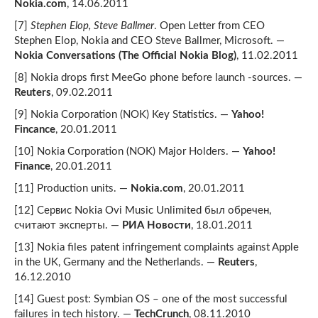
Nokia.com
, 14.06.2011
[7]
Stephen Elop, Steve Ballmer
. Open Letter from CEO
Stephen Elop, Nokia and CEO Steve Ballmer, Microsoft. —
Nokia Conversations (The Official Nokia Blog)
, 11.02.2011
[8] Nokia drops first MeeGo phone before launch -sources. —
Reuters
, 09.02.2011
[9] Nokia Corporation (NOK) Key Statistics. —
Yahoo!
Fincance
, 20.01.2011
[10] Nokia Corporation (NOK) Major Holders. —
Yahoo!
Finance
, 20.01.2011
[11] Production units. —
Nokia.com
, 20.01.2011
[12] Сервис Nokia Ovi Music Unlimited был обречен,
считают эксперты. —
РИА Новости
, 18.01.2011
[13] Nokia files patent infringement complaints against Apple
in the UK, Germany and the Netherlands. —
Reuters
,
16.12.2010
[14] Guest post: Symbian OS – one of the most successful
failures in tech history. —
TechCrunch
, 08.11.2010