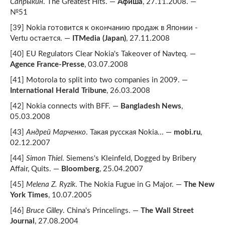
Сапрыкин
. The Greatest Hits. —
Афиша
, 27.11.2008. —
№51
[39] Nokia готовится к окончанию продаж в Японии -
Vertu остается. —
ITMedia (Japan)
, 27.11.2008
[40] EU Regulators Clear Nokia's Takeover of Navteq. —
Agence France-Presse
, 03.07.2008
[41] Motorola to split into two companies in 2009. —
International Herald Tribune
, 26.03.2008
[42] Nokia connects with BFF. —
Bangladesh News
,
05.03.2008
[43]
Андрей Марченко
. Такая русская Nokia... —
mobi.ru
,
02.12.2007
[44]
Simon Thiel
. Siemens's Kleinfeld, Dogged by Bribery
Affair, Quits. —
Bloomberg
, 25.04.2007
[45]
Melena Z. Ryzik
. The Nokia Fugue in G Major. —
The New
York Times
, 10.07.2005
[46]
Bruce Gilley
. China's Princelings. —
The Wall Street
Journal
, 27.08.2004