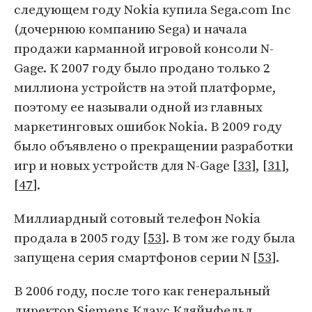
следующем году Nokia купила Sega.com Inc
(дочернюю компанию Sega) и начала
продажи карманной игровой консоли N-
Gage. К 2007 году было продано только 2
миллиона устройств на этой платформе,
поэтому ее называли одной из главных
маркетинговых ошибок Nokia. В 2009 году
было объявлено о прекращении разработки
игр и новых устройств для N-Gage [
33
], [
31
],
[
47
].
Миллиардный сотовый телефон Nokia
продала в 2005 году [
53
]. В том же году была
запущена серия смартфонов серии N [
53
].
В 2006 году, после того как генеральный
директор Siemens
Клаус Кляйнфельд