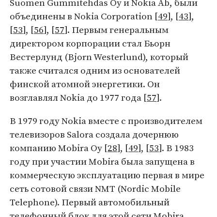
Suomen Gummitehdas Oy и Nokia Ab, были
объединены в Nokia Corporation [
49
], [
43
],
[
53
], [
56
], [
57
]. Первым генеральным
директором корпорации стал Бьорн
Вестерлунд (Bjorn Westerlund), который
также считался одним из основателей
финской атомной энергетики. Он
возглавлял Nokia до 1977 года [
57
].
В 1979 году Nokia вместе с производителем
телевизоров Salora создала дочернюю
компанию Mobira Oy [
28
], [
49
], [
53
]. В 1983
году при участии Mobira была запущена в
коммерческую эксплуатацию первая в мире
сеть сотовой связи NMT (Nordic Mobile
Telephone). Первый автомобильный
телефонный блок для этой сети Mobira