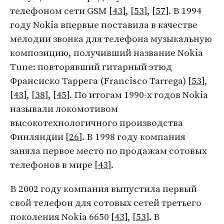
телефоном сети GSM [
43
], [
53
], [
57
]. В 1994
году Nokia впервые поставила в качестве
мелодии звонка для телефона музыкальную
композицию, получивший название Nokia
Tune: повторявший гитарный этюд
Франсиско Таррега (Francisco Tarrega) [
53
],
[
43
], [
38
], [
45
]. По итогам 1990-х годов Nokia
называли локомотивом
высокотехнологичного производства
Финляндии [
26
]. В 1998 году компания
заняла первое место по продажам сотовых
телефонов в мире [
43
].
В 2002 году компания выпустила первый
свой телефон для сотовых сетей третьего
поколения Nokia 6650 [
43
], [
53
]. В