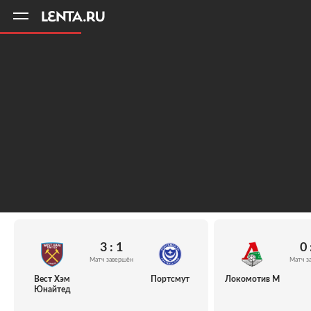
11
A
3 : 1
0 
Матч завершён
Матч з
Вест Хэм
Портсмут
Локомотив М
Юнайтед