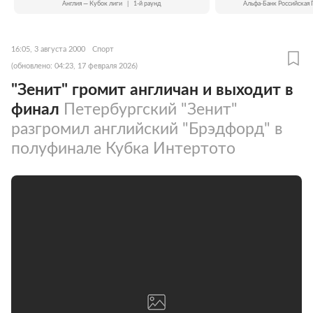
Англия — Кубок лиги
|
1-й раунд
Альфа-Банк Российская 
16:05, 3 августа 2000
Спорт
(обновлено: 04:23, 17 февраля 2026)
"Зенит" громит англичан и выходит в
финал
Петербургский "Зенит"
разгромил английский "Брэдфорд" в
полуфинале Кубка Интертото