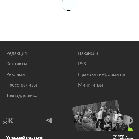
Редакция
Вакансии
Контакты
RSS
Реклама
Правовая информация
Пресс-релизы
Мини-игры
Техподдержка
18
+
Угадайте, где