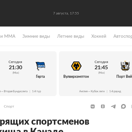
7 августа, 17:55
 и ММА
Зимние виды
Летние виды
Хоккей
Автоспо
Сегодня
Сегодня
21:30
21:45
(Мск)
(Мск)
Герта
Вулверхэмптон
Порт Ве
я — Вторая Бундеслига
|
1-й тур
Англия — Кубок лиги
|
1-й раунд
Спорт
орящих спортсменов