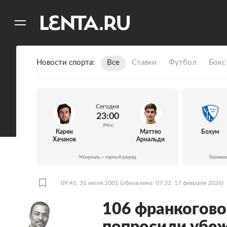
11
A
Новости спорта
Все
Ставки
Футбол
Бокс
Сегодня
23:00
(Мск)
Карен
Маттео
Бохум
Хачанов
Арнальди
Монреаль — парный разряд
Германи
09:41, 31 июля 2001
(обновлено: 07:32, 17 февраля 2026)
106 франкогов