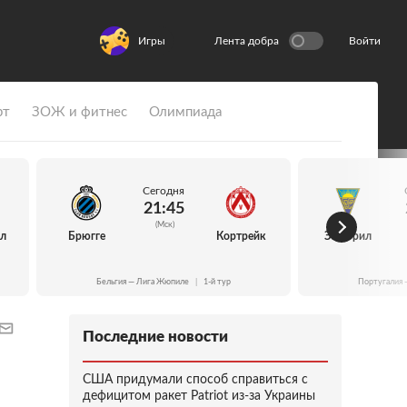
Игры
Лента добра
Войти
рт
ЗОЖ и фитнес
Олимпиада
Сегодня
21:45
(Мск)
йл
Брюгге
Кортрейк
Эшторил
Бельгия — Лига Жюпиле
|
1-й тур
Португалия 
Последние новости
США придумали способ справиться с
дефицитом ракет Patriot из-за Украины