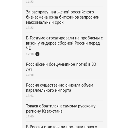
16:53
За расправу над женой российского
бизнесмена из-за биткоинов запросили
максимальный срок
17:53
В Госдуме отреагировали на проблемы с
визой у лидеров сборной России перед
ЧЕ
17:48
Российский боец-чемпион погиб в 30
лет
17:46
Россия существенно снизила объем
параллельного импорта
17:41
Токаев обратился к самому русскому
региону Казахстана
17:40
В России стартовали продажи нового