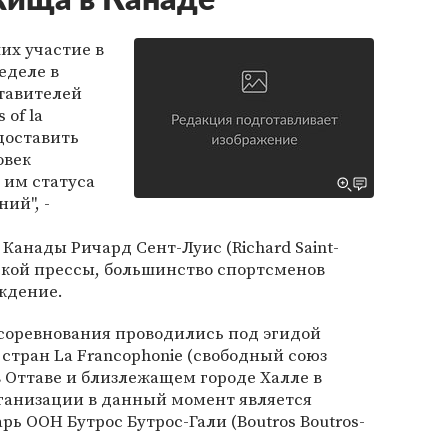
жища в Канаде
их участие в
еделе в
тавителей
of la
доставить
овек
 им статуса
ий", -
анады Ричард Сент-Луис (Richard Saint-
ской прессы, большинство спортсменов
ждение.
оревнования проводились под эгидой
тран La Francophonie (свободный союз
 Оттаве и близлежащем городе Халле в
рганизации в данный момент является
ь ООН Бутрос Бутрос-Гали (Boutros Boutros-