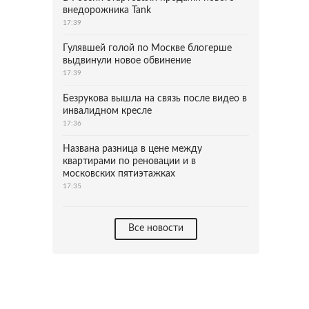
внедорожника Tank
17:39
Гулявшей голой по Москве блогерше
выдвинули новое обвинение
17:39
Безрукова вышла на связь после видео в
инвалидном кресле
17:36
Названа разница в цене между
квартирами по реновации и в
московских пятиэтажках
17:35
Все новости