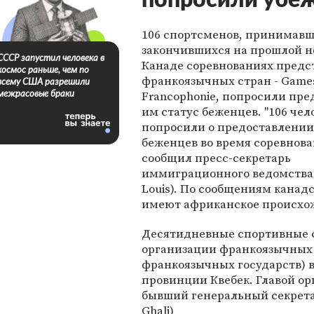
попросили убе
106 спортсменов, принимавш
закончившихся на прошлой н
СССР запустил человека в
Канаде соревнованиях предс
космос раньше, чем по
франкоязычных стран - Games 
всему США разрешили
Francophonie, попросили пре
межрасовые браки
им статус беженцев. "106 чел
попросили о предоставлении
беженцев во время соревнован
сообщил пресс-секретарь
иммиграционного ведомства К
Louis). По сообщениям канад
имеют африканское происхо
Десятидневные спортивные с
организации франкоязычных с
франкоязычных государств) в
провинции Квебек. Главой о
бывший генеральный секретар
Ghali)