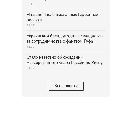
22:03
Названо число высланных Германией
россиян
21:57
Украинский бренд угодил в скандал из-
за сотрудничества с фанатом Гуфа
21:56
Стало известно об ожидании
массированного удара России по Киеву
21:49
Все новости