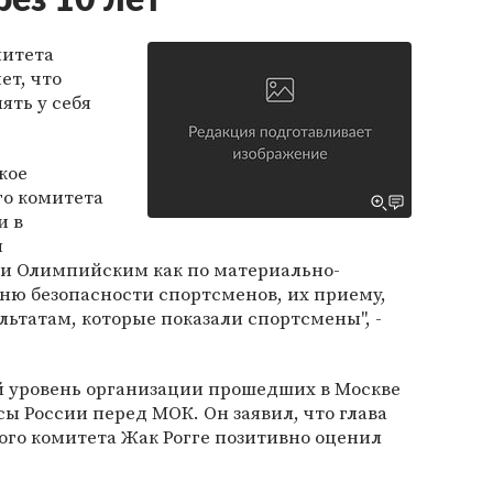
ез 10 лет
митета
ет, что
ять у себя
акое
го комитета
и в
я
ли Олимпийским как по материально-
вню безопасности спортсменов, их приему,
ультатам, которые показали спортсмены", -
й уровень организации прошедших в Москве
 России перед МОК. Он заявил, что глава
о комитета Жак Рогге позитивно оценил