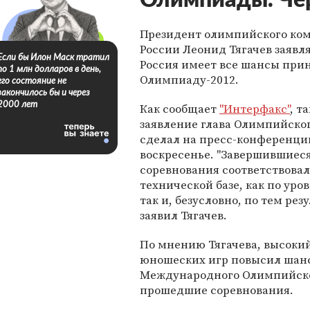
Олимпиады. Чер
Президент олимпийского ко
России Леонид Тягачев заявля
Если бы Илон Маск тратил
Россия имеет все шансы прин
по 1 млн долларов в день,
Олимпиаду-2012.
его состояние не
закончилось бы и через
2000 лет
Как сообщает
"Интерфакс"
, т
заявление глава Олимпийско
сделал на пресс-конференци
воскресенье. "Завершившиес
соревнования соответствова
технической базе, как по уро
так и, безусловно, по тем рез
заявил Тягачев.
По мнению Тягачева, высоки
юношеских игр повысил шансы
Международного Олимпийског
прошедшие соревнования.