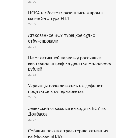
21:00
ЦСКА и «Ростов» разошлись миром в
матче 3-го тура РПЛ
22:32
Атакованное ВСУ турецкое судно
отбуксировали
22:24
Не оплатившей парковку россиянке
выставили штраф на десятки миллионов
рублей
22:15
Украинцы пожаловались на дефицит
продуктов в супермаркетах
22:09
Зеленский отказался выводить ВСУ из
Донбасса
22:07
Собянин показал траекторию летевших
на Москву БПЛА