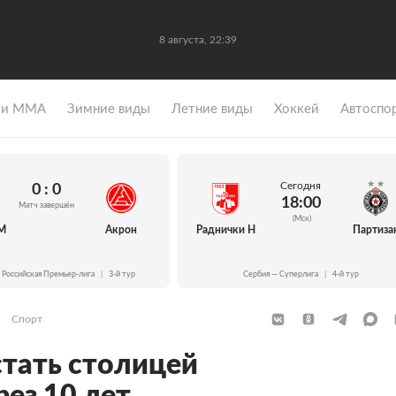
8 августа, 22:39
 и ММА
Зимние виды
Летние виды
Хоккей
Автоспо
Сегодня
0 : 0
18:00
Матч завершён
(Мск)
М
Акрон
Раднички Н
Партиза
 Российская Премьер-лига
|
3-й тур
Сербия — Суперлига
|
4-й тур
Спорт
стать столицей