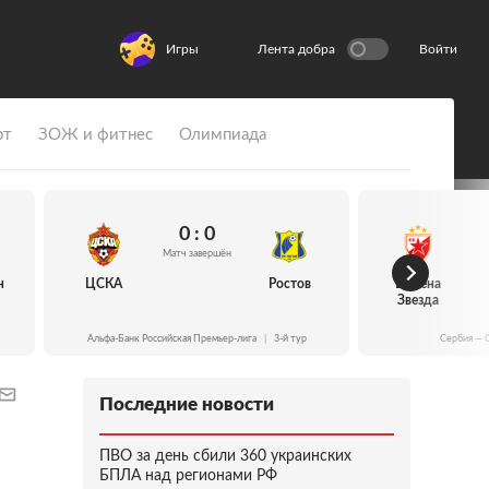
Игры
Лента добра
Войти
рт
ЗОЖ и фитнес
Олимпиада
0 : 0
Матч завершён
н
ЦСКА
Ростов
Црвена
Звезда
Альфа-Банк Российская Премьер-лига
|
3-й тур
Сербия — 
Последние новости
ПВО за день сбили 360 украинских
БПЛА над регионами РФ