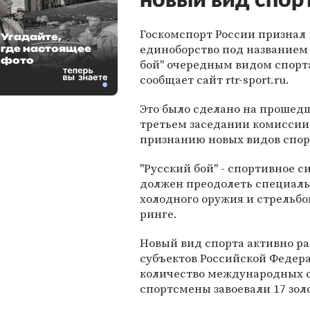
новый вид спор
Госкомспорт России признал
Угадайте,
единоборство под названием
где настоящее
фото
бой" очередным видом спорта
сообщает сайт rtr-sport.ru.
Это было сделано на прошед
третьем заседании комиссии
признанию новых видов спор
"Русский бой" - спортивное с
должен преодолеть специаль
холодного оружия и стрельбой
ринге.
Новый вид спорта активно ра
субъектов Российской Федера
количество международных с
спортсмены завоевали 17 зол