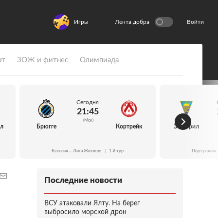
Игры
Лента добра
Войти
рт
ЗОЖ и фитнес
Олимпиада
Сегодня
21:45
(Мск)
йл
Брюгге
Кортрейк
Эшторил
Бельгия — Лига Жюпиле
|
1-й тур
Португалия 
Последние новости
ВСУ атаковали Ялту. На берег
выбросило морской дрон