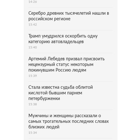
14:26
Серебро древних тысячелетий нашли в
российском регионе
15:42
Трамп умудрился оскорбить одну
категорию автовладельцев
15:40
Артемий Лебедев призвал присвоить
нецензурный статус некоторым
покинувшим Россию людям
15:39
Стала известна судьба облитой
кислотой бывшим парнем
петербурженки
15:38
Мужчины и женщины рассказали о
самых трогательных последних словах
близких людей
15:34