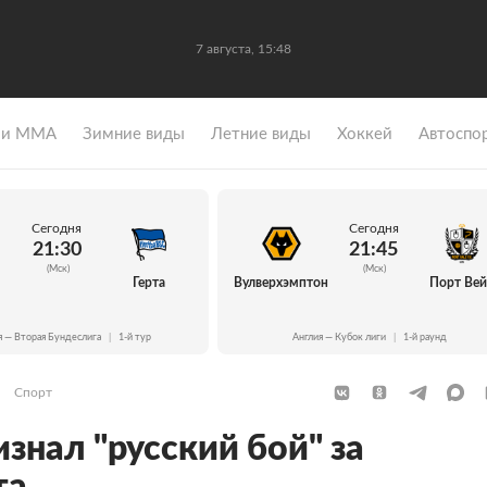
7 августа, 15:48
 и ММА
Зимние виды
Летние виды
Хоккей
Автоспо
Сегодня
Сегодня
21:30
21:45
(Мск)
(Мск)
Герта
Вулверхэмптон
Порт Ве
я — Вторая Бундеслига
|
1-й тур
Англия — Кубок лиги
|
1-й раунд
Спорт
знал "русский бой" за