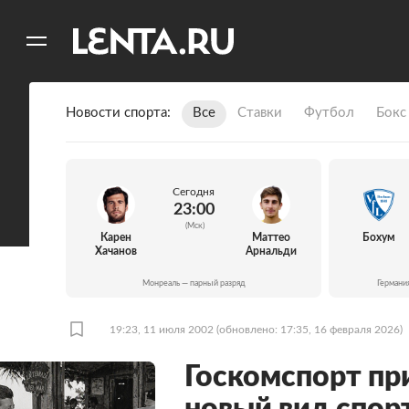
11
A
Новости спорта
Все
Ставки
Футбол
Бокс
Сегодня
23:00
(Мск)
Карен
Маттео
Бохум
Хачанов
Арнальди
Монреаль — парный разряд
Германи
19:23, 11 июля 2002
(обновлено: 17:35, 16 февраля 2026)
Госкомспорт при