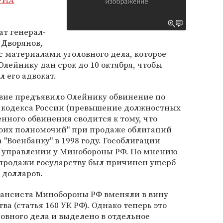
РИА
ат генерал-
 Дворянов,
 материалами уголовного дела, которое
Олейнику дан срок до 10 октября, чтобы
л его адвокат.
твие предъявило Олейнику обвинение по
го кодекса России (превышение должностных
нного обвинения сводится к тому, что
воих полномочий" при продаже облигаций
"Военбанку" в 1998 году. Гособлигации
 управлении у Минобороны РФ. По мнению
й продажи государству был причинен ущерб
 долларов.
ансиста Минобороны РФ вменяли в вину
а (статья 160 УК РФ). Однако теперь это
овного дела и выделено в отдельное