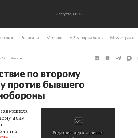
7 августа, 08:18
ствия
Регионы
Москва
69-я параллель
Моя страна
26)
Россия
ствие по второму
у против бывшего
нобороны
 завершила
ному делу
а
ковника