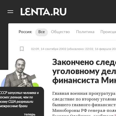
11
A
Россия
Все
Общество
Политика
Происше
02:09, 14 сентября 2002
(обновлено: 22:02, 16 февраля 20
Закончено след
уголовному дел
финансиста Ми
Главная военная прокуратура
СССР запустил человека в
космос раньше, чем по
следствие по второму уголов
всему США разрешили
бывшего главного финансист
межрасовые браки
Минобороны РФ генерал-пол