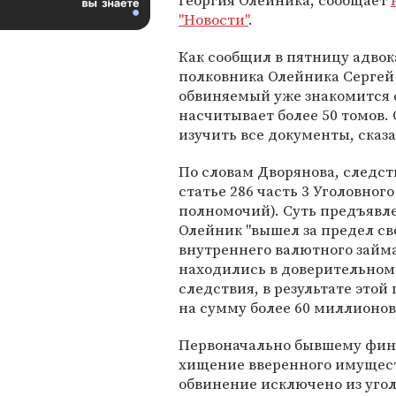
Георгия Олейника, сообщает
"Новости"
.
Как сообщил в пятницу адвок
полковника Олейника Сергей
обвиняемый уже знакомится с
насчитывает более 50 томов. 
изучить все документы, сказа
По словам Дворянова, следс
статье 286 часть 3 Уголовно
полномочий). Суть предъявле
Олейник "вышел за предел с
внутреннего валютного займа 
находились в доверительном
следствия, в результате это
на сумму более 60 миллионов
Первоначально бывшему фин
хищение вверенного имуществ
обвинение исключено из угол