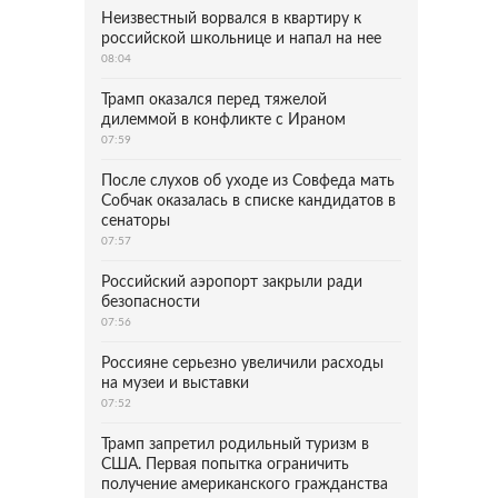
Неизвестный ворвался в квартиру к
российской школьнице и напал на нее
08:04
Трамп оказался перед тяжелой
дилеммой в конфликте с Ираном
07:59
После слухов об уходе из Совфеда мать
Собчак оказалась в списке кандидатов в
сенаторы
07:57
Российский аэропорт закрыли ради
безопасности
07:56
Россияне серьезно увеличили расходы
на музеи и выставки
07:52
Трамп запретил родильный туризм в
США. Первая попытка ограничить
получение американского гражданства