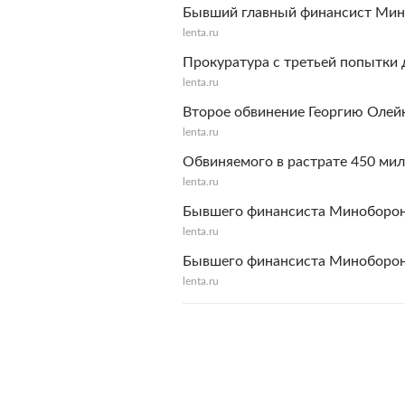
Бывший главный финансист Мино
lenta.ru
Прокуратура с третьей попытки 
lenta.ru
Второе обвинение Георгию Олей
lenta.ru
Обвиняемого в растрате 450 мил
lenta.ru
Бывшего финансиста Миноборон
lenta.ru
Бывшего финансиста Минобороны
lenta.ru