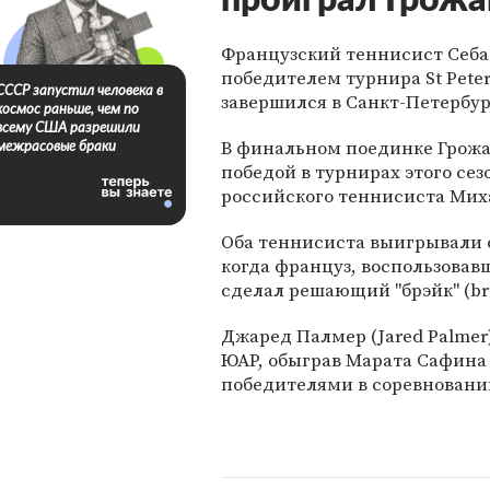
проиграл Грожа
Французский теннисист Себаст
победителем турнира St Peter
СССР запустил человека в
завершился в Санкт-Петербург
космос раньше, чем по
всему США разрешили
В финальном поединке Грожан
межрасовые браки
победой в турнирах этого сез
российского теннисиста Михаи
Оба теннисиста выигрывали с
когда француз, воспользова
сделал решающий "брэйк" (br
Джаред Палмер (Jared Palmer
ЮАР, обыграв Марата Сафина и
победителями в соревновани