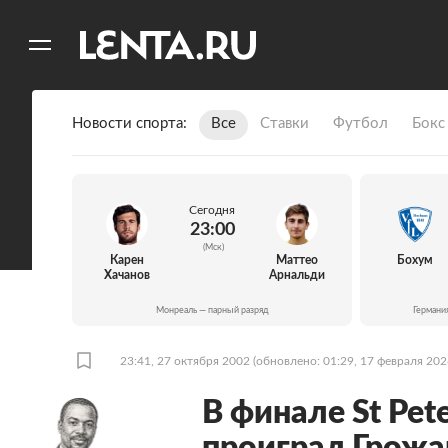
11
A
Новости спорта
Все
Ставки
Футбол
Бокс
Сегодня
23:00
(Мск)
Карен
Маттео
Бохум
Хачанов
Арнальди
Монреаль — парный разряд
Германи
23:41, 27 октября 2002
(обновлено: 01:29, 17 февраля 202
В финале St Pe