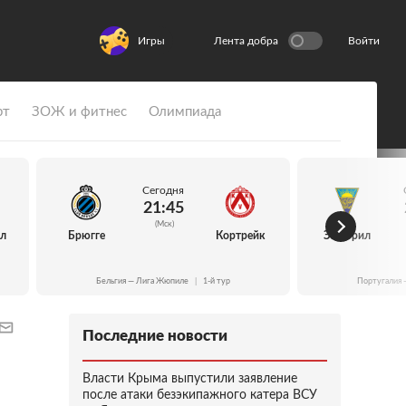
Игры
Лента добра
Войти
рт
ЗОЖ и фитнес
Олимпиада
Сегодня
21:45
(Мск)
йл
Брюгге
Кортрейк
Эшторил
Бельгия — Лига Жюпиле
|
1-й тур
Португалия 
Последние новости
Власти Крыма выпустили заявление
после атаки безэкипажного катера ВСУ