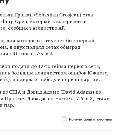
ну
ьян Грожан (Sebastian Grosjean) стал
sburg Open, который в воскресенье
е, сообщает агентство AP.
, для которого этот успех был первой
она, в двух подряд сетах обыграл
ла Южного - 7:5, 6:4.
вои подачи до 12-го гейма первого сета,
вшись большим количеством ошибок Южного,
eak), и одержал победу в первой партии.
) из США и Дэвид Адамс (David Adams) из
 Ираклия Лабадзе со счетом - 7:6, 6:3, стали
и пар.
Комментарии отключены