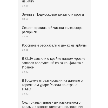
на Ялту
13:29
Земли в Подмосковье захватили кроты
13:59
Секрет правильной чистки телевизора
раскрыли
13:59
Россиянам рассказали о ценах на арбузы
13:56
В США заявили о крайне низком уровне
запасов вооружений из-за конфликта с
Ираном
13:52
В Госдуме отреагировали на данные о
вероятном ударе России по стране
НАТО
13:52
Суд признал виновным назначенного
ворами в законе «держать положение»