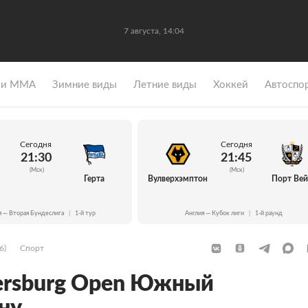
7 августа, 14:04
 и ММА
Зимние виды
Летние виды
Хоккей
Автоспо
Сегодня
Сегодня
21:30
21:45
(Мск)
(Мск)
Герта
Вулверхэмптон
Порт Ве
я — Вторая Бундеслига
|
1-й тур
Англия — Кубок лиги
|
1-й раунд
6)
Спорт
tersburg Open Южный