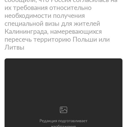
их требования относительно
необходимости получения
специальной визы для жителей
Калининграда, намеревающихся
пересечь территорию Польши или
Литвы