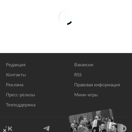
Редакция
Вакансии
Контакты
RSS
Реклама
Правовая информация
Пресс-релизы
Мини-игры
Техподдержка