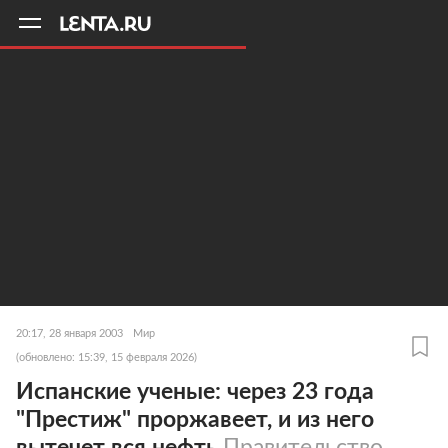
11
A
20:17, 28 января 2003
Мир
(обновлено: 15:39, 15 февраля 2026)
Испанские ученые: через 23 года
"Престиж" проржавеет, и из него
вытечет вся нефть
Правительство