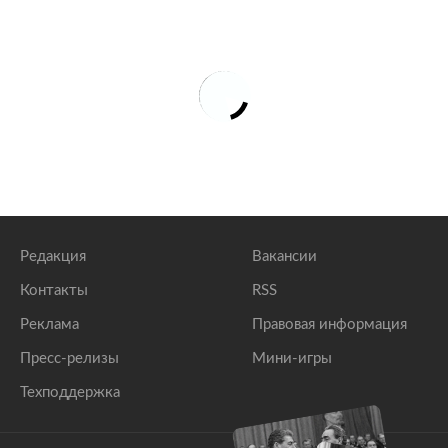
Редакция
Вакансии
Контакты
RSS
Реклама
Правовая информация
Пресс-релизы
Мини-игры
Техподдержка