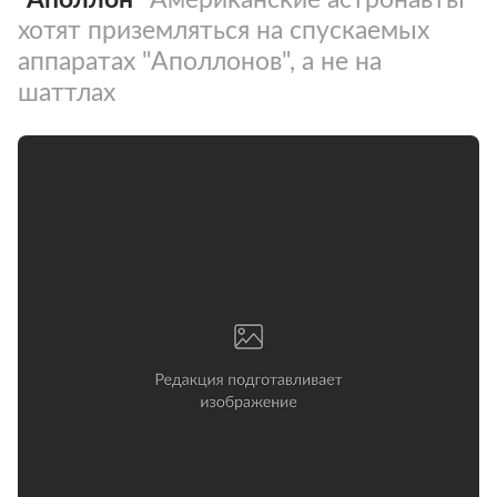
хотят приземляться на спускаемых
аппаратах "Аполлонов", а не на
шаттлах