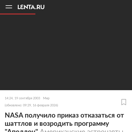
11
A
14:24, 19 сентября 2003
Мир
(обновлено: 09:29, 16 февраля 2026)
NASA получило приказ отказаться от
шаттлов и возродить программу
"Аполлон"
Американские астронавты