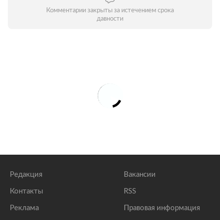
Комментарии закрыты за истечением срока
давности
Редакция
Вакансии
Контакты
RSS
Реклама
Правовая информация