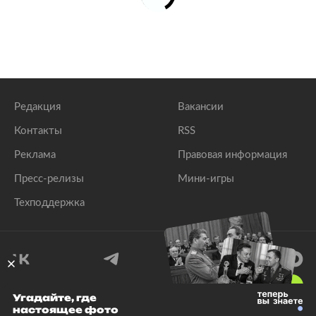
Редакция
Вакансии
Контакты
RSS
Реклама
Правовая информация
Пресс-релизы
Мини-игры
Техподдержка
18
+
Угадайте, где
настоящее фото
© 1999–2026 Все права защищены.