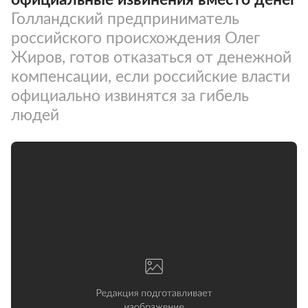
Голландский предприниматель
российского происхождения Олег
Жиров, готов отказаться от денежной
компенсации, если российские власти
официально извинятся за гибель
людей