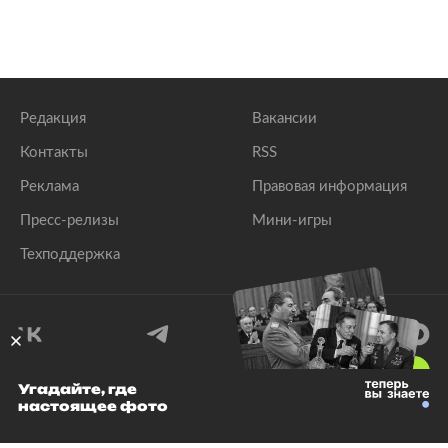
Редакция
Вакансии
Контакты
RSS
Реклама
Правовая информация
Пресс-релизы
Мини-игры
Техподдержка
18
+
Угадайте, где
настоящее фото
© 1999–2026 Все права защищены.
ООО «Лента.Ру»