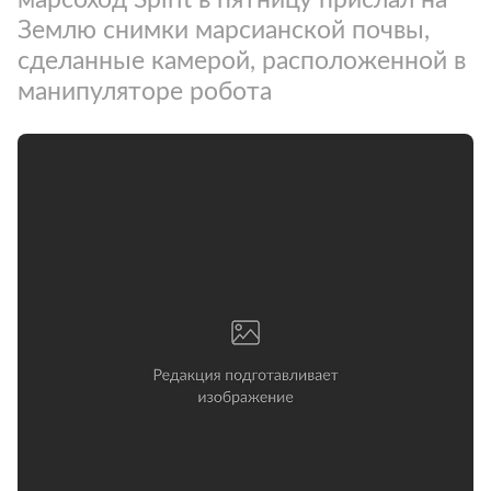
Землю снимки марсианской почвы,
сделанные камерой, расположенной в
манипуляторе робота