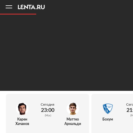
11
A
Сегодня
Сег
23:00
21
(Мск)
(М
Карен
Маттео
Бохум
Хачанов
Арнальди