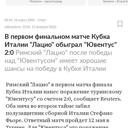
Монреаль — парный разряд
Германия — Вторая Б
09:44, 18 марта 2004
Спорт
(обновлено: 19:42, 15 февраля 2026)
В первом финальном матче Кубка
Италии "Лацио" обыграл "Ювентус"
2:0
Римский "Лацио" после победы
над "Ювентусом" имеет хорошие
шансы на победу в Кубке Италии
Римский "Лацио" в первом матча финала
Кубка Италии нанес поражение туринскому
"Ювентусу" со счетом 2:0, сообщает Reuters.
Оба мяча во втором тайме забил
полузащитник сборной Италии Стефано
Фьоре. Ответный матч пройдет 12 мая в
Турине. Для "Ювентуса" это поражение