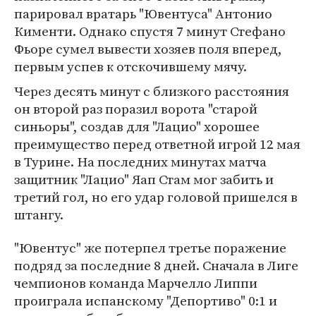
парировал вратарь "Ювентуса" Антонио
Кименти. Однако спустя 7 минут Стефано
Фьоре сумел вывести хозяев поля вперед,
первым успев к отскочившему мячу.
Через десять минут с близкого расстояния
он второй раз поразил ворота "старой
синьоры", создав для "Лацио" хорошее
преимущество перед ответной игрой 12 мая
в Турине. На последних минутах матча
защитник "Лацио" Яап Стам мог забить и
третий гол, но его удар головой пришелся в
штангу.
"Ювентус" же потерпел третье поражение
подряд за последние 8 дней. Сначала в Лиге
чемпионов команда Марчелло Липпи
проиграла испанскому "Депортиво" 0:1 и