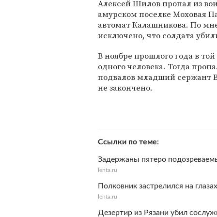
Алексей Шилов пропал из вои
амурском поселке Моховая Па
автомат Калашникова. По мн
исключено, что солдата уби
В ноябре прошлого года в то
одного человека. Тогда проп
подвалов младший сержант В
не закончено.
Ссылки по теме
Задержаны пятеро подозреваемы
lenta.ru
Полковник застрелился на глаза
lenta.ru
Дезертир из Рязани убил сослуж