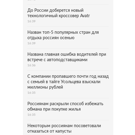
До России доберется новый
технологичный кроссовер Avatr
16:39
Назван топ-5 популярных стран для
отдыха россиян осенью
16:39
Названа главная ошибка водителей при
встрече с автоподставщиками
16:36
С компании пропавшего почти год назад
с семьей в тайге Усольцева взыскали
миллионы рублей
16:35
Россиянам раскрыли способ избежать
обмана при покупке жилья
16:35
Некоторым россиянам посоветовали
отказаться от капусты