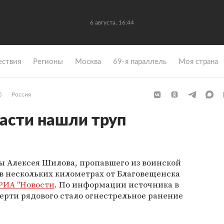
6 августа, 16:44
ствия
Регионы
Москва
69-я параллель
Моя страна
)
Россия
асти нашли труп
ы Алексея Шилова, пропавшего из воинской
 в нескольких километрах от Благовещенска
РИА "Новости
. По информации источника в
ерти рядового стало огнестрельное ранение