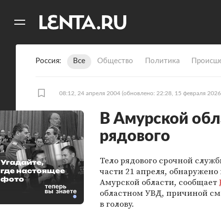
11
A
Россия
Все
Общество
Политика
Происше
08:12, 24 апреля 2004
(обновлено: 22:28, 15 февраля 2026
В Амурской обл
рядового
Тело рядового срочной служб
Угадайте,
части 21 апреля, обнаружено
где настоящее
фото
Амурской области, сообщает
областном УВД, причиной см
в голову.