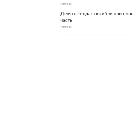
lenta.ru
Девять солдат погибли при поп
часть
lenta.ru