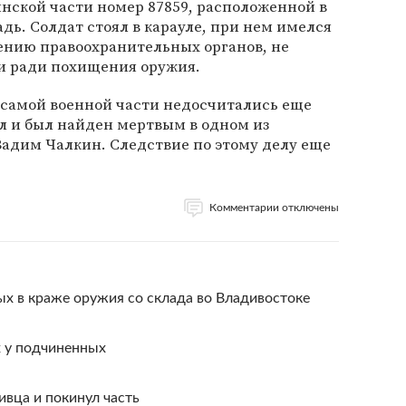
нской части номер 87859, расположенной в
дь. Солдат стоял в карауле, при нем имелся
ению правоохранительных органов, не
ли ради похищения оружия.
й самой военной части недосчитались еще
ал и был найден мертвым в одном из
адим Чалкин. Следствие по этому делу еще
Комментарии отключены
х в краже оружия со склада во Владивостоке
х у подчиненных
ивца и покинул часть